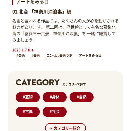
アートをみる目
02 北斎 「神奈川沖浪裏」編
名画と言われる作品には、たくさんの人が心を動かされる
魅力があります。 第二回は、浮世絵として有名な葛飾北
斎の「冨嶽三十六景 神奈川沖浪裏」を 一緒に鑑賞して
みましょう。
2025.1.7 tue
#芸術
#美術
エンゼル美術ラボ
アートをみる目
カテゴリーで探す
#
芸術
#
身体
#
自然
#
古典
#
社会
カテゴリー紹介