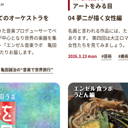
”
アートをみる目
てのオーケストラを
04 夢二が描く女性編
きた音楽プロデューサーでベ
名画と言われる作品には、た
が中心となり世界の楽器を集
あります。 第四回は大正ロ
ト「エンゼル音楽ラボ 亀田
女性たちを見てみましょう。
わたりお届します。
2026.3.23 mon
#芸術
#美
亀田誠治の“音楽で世界旅行”