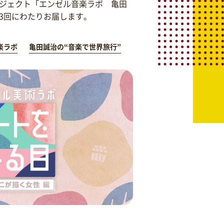
ジェクト「エンゼル音楽ラボ 亀田
を3回にわたりお届します。
楽ラボ
亀田誠治の“音楽で世界旅行”