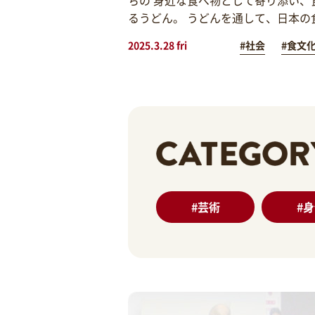
るうどん。 うどんを通して、日本の
2025.3.28 fri
#社会
#食文
#
芸術
#
身