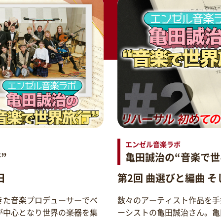
エンゼル音楽ラボ
”
亀田誠治の“音楽で世
日
第2回 曲選びと編曲 
きた音楽プロデューサーでベ
数々のアーティスト作品を手
が中心となり世界の楽器を集
ーシストの亀田誠治さん。亀