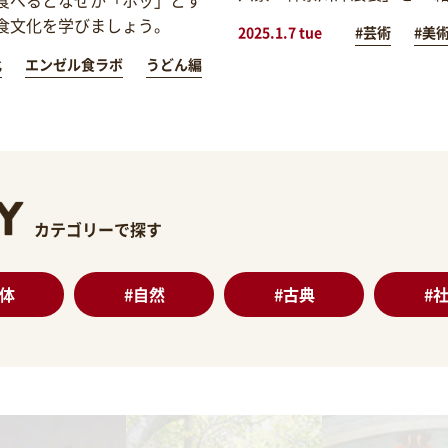
食文化を学びましょう。
2025.1.7 tue
#芸術
#美
化
エンゼル食ラボ
うどん編
カテゴリーで探す
体
#
自然
#
古典
#