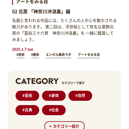
アートをみる目
02 北斎 「神奈川沖浪裏」編
名画と言われる作品には、たくさんの人が心を動かされる
魅力があります。 第二回は、浮世絵として有名な葛飾北
斎の「冨嶽三十六景 神奈川沖浪裏」を 一緒に鑑賞して
みましょう。
2025.1.7 tue
#芸術
#美術
エンゼル美術ラボ
アートをみる目
カテゴリーで探す
#
芸術
#
身体
#
自然
#
古典
#
社会
カテゴリー紹介