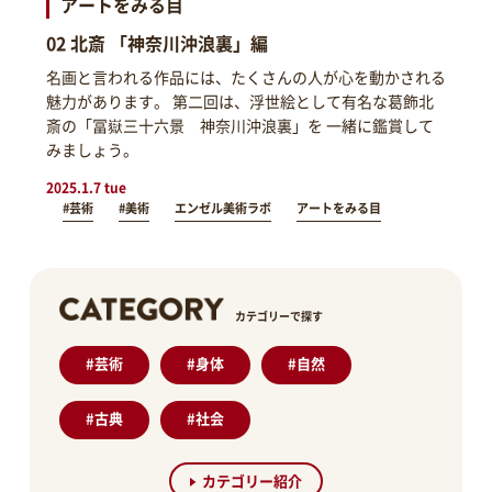
アートをみる目
02 北斎 「神奈川沖浪裏」編
名画と言われる作品には、たくさんの人が心を動かされる
魅力があります。 第二回は、浮世絵として有名な葛飾北
斎の「冨嶽三十六景 神奈川沖浪裏」を 一緒に鑑賞して
みましょう。
2025.1.7 tue
#芸術
#美術
エンゼル美術ラボ
アートをみる目
カテゴリーで探す
#
芸術
#
身体
#
自然
#
古典
#
社会
カテゴリー紹介