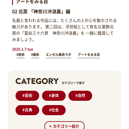
アートをみる目
02 北斎 「神奈川沖浪裏」編
名画と言われる作品には、たくさんの人が心を動かされる
魅力があります。 第二回は、浮世絵として有名な葛飾北
斎の「冨嶽三十六景 神奈川沖浪裏」を 一緒に鑑賞して
みましょう。
2025.1.7 tue
#芸術
#美術
エンゼル美術ラボ
アートをみる目
カテゴリーで探す
#
芸術
#
身体
#
自然
#
古典
#
社会
カテゴリー紹介