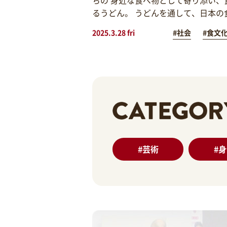
るうどん。 うどんを通して、日本の
2025.3.28 fri
#社会
#食文
#
芸術
#
身