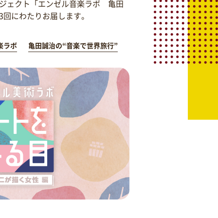
ジェクト「エンゼル音楽ラボ 亀田
を3回にわたりお届します。
楽ラボ
亀田誠治の“音楽で世界旅行”