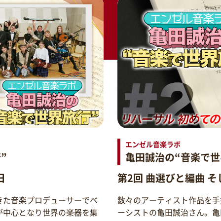
エンゼル音楽ラボ
”
亀田誠治の“音楽で世
日
第2回 曲選びと編曲 
きた音楽プロデューサーでベ
数々のアーティスト作品を手
が中心となり世界の楽器を集
ーシストの亀田誠治さん。亀