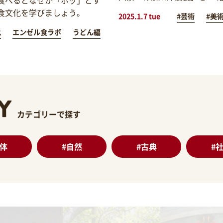
食文化を学びましょう。
2025.1.7 tue
#芸術
#美
化
エンゼル食ラボ
うどん編
カテゴリーで探す
体
#
自然
#
古典
#