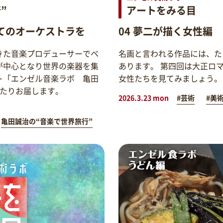
”
アートをみる目
てのオーケストラを
04 夢二が描く女性編
きた音楽プロデューサーでベ
名画と言われる作品には、た
が中心となり世界の楽器を集
あります。 第四回は大正ロ
ト「エンゼル音楽ラボ 亀田
女性たちを見てみましょう。
わたりお届します。
2026.3.23 mon
#芸術
#美
亀田誠治の“音楽で世界旅行”