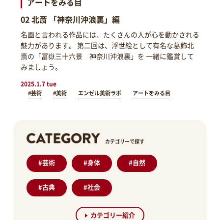
アートをみる目
02 北斎 「神奈川沖浪裏」編
名画と言われる作品には、たくさんの人が心を動かされる
魅力があります。 第二回は、浮世絵として有名な葛飾北
斎の「冨嶽三十六景 神奈川沖浪裏」を 一緒に鑑賞して
みましょう。
2025.1.7 tue
#芸術
#美術
エンゼル美術ラボ
アートをみる目
カテゴリーで探す
#
芸術
#
身体
#
自然
#
古典
#
社会
カテゴリー紹介