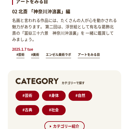
アートをみる目
02 北斎 「神奈川沖浪裏」編
名画と言われる作品には、たくさんの人が心を動かされる
魅力があります。 第二回は、浮世絵として有名な葛飾北
斎の「冨嶽三十六景 神奈川沖浪裏」を 一緒に鑑賞して
みましょう。
2025.1.7 tue
#芸術
#美術
エンゼル美術ラボ
アートをみる目
カテゴリーで探す
#
芸術
#
身体
#
自然
#
古典
#
社会
カテゴリー紹介