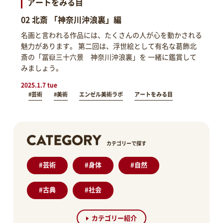
アートをみる目
02 北斎 「神奈川沖浪裏」編
名画と言われる作品には、たくさんの人が心を動かされる
魅力があります。 第二回は、浮世絵として有名な葛飾北
斎の「冨嶽三十六景 神奈川沖浪裏」を 一緒に鑑賞して
みましょう。
2025.1.7 tue
#芸術
#美術
エンゼル美術ラボ
アートをみる目
カテゴリーで探す
#
芸術
#
身体
#
自然
#
古典
#
社会
カテゴリー紹介