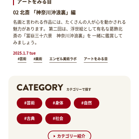
アートをみる目
02 北斎 「神奈川沖浪裏」編
名画と言われる作品には、たくさんの人が心を動かされる
魅力があります。 第二回は、浮世絵として有名な葛飾北
斎の「冨嶽三十六景 神奈川沖浪裏」を 一緒に鑑賞して
みましょう。
2025.1.7 tue
#芸術
#美術
エンゼル美術ラボ
アートをみる目
カテゴリーで探す
#
芸術
#
身体
#
自然
#
古典
#
社会
カテゴリー紹介