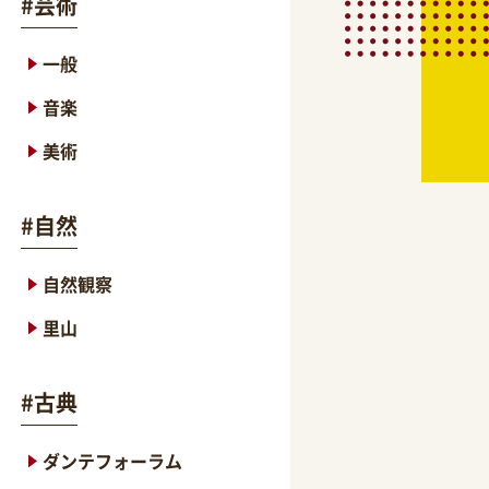
#
芸術
一般
音楽
美術
#
自然
自然観察
里山
#
古典
ダンテフォーラム