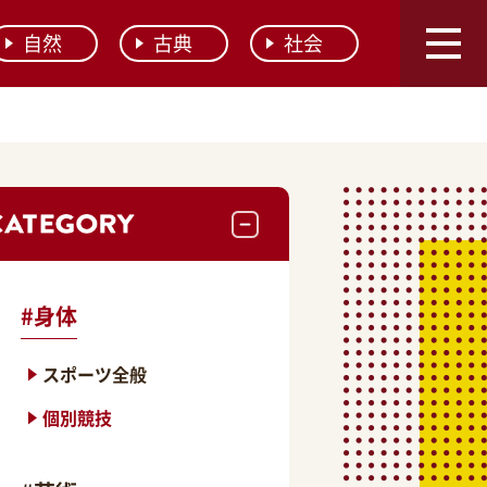
自然
古典
社会
#
身体
スポーツ全般
個別競技