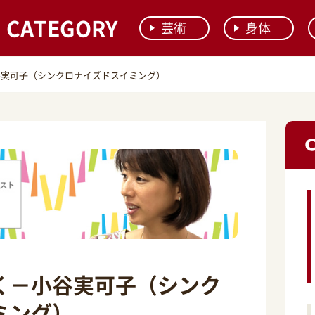
CATEGORY
芸術
身体
谷実可子（シンクロナイズドスイミング）
く－小谷実可子（シンク
ミング）