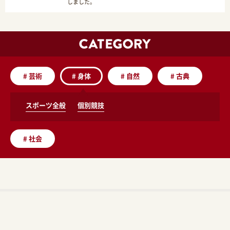
しました。
#
芸術
#
身体
#
自然
#
古典
スポーツ全般
個別競技
#
社会