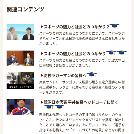
関連コンテンツ
スポーツの魅力と社会とのつながり 2
スポーツの魅力と社会とのつながりについて、スポーツア
ドバイザーで元競泳日本代表の萩原智子さんにお話をうか
がいました。
スポーツの魅力と社会とのつながり
スポーツの魅力と社会とのつながりについて、筑波大学山
口香教授にお話をうかがいました。
高校ラガーマンの皆様へ
東京サントリーサンゴリアス所属の垣永真之介選手と中村
亮土選手が、ラグビーに励んでいる高校生へ応援のメッセ
ージを送ります。
競泳日本代表 平井伯昌ヘッドコーチに聞く
競泳日本代表ヘッドコーチの平井伯昌（ひらい・のりま
さ）さん。数々のオリンピックメダリストを指導・輩出し
たことでも知られています。その平井コーチに、「選手を
指導する心構え」や「チームづくりの秘訣」などをお聞き