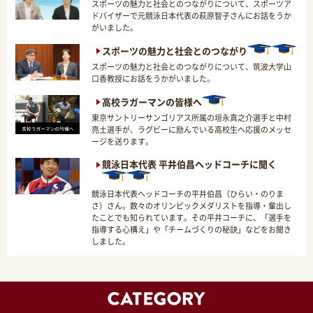
スポーツの魅力と社会とのつながりについて、スポーツア
ドバイザーで元競泳日本代表の萩原智子さんにお話をうか
がいました。
スポーツの魅力と社会とのつながり
スポーツの魅力と社会とのつながりについて、筑波大学山
口香教授にお話をうかがいました。
高校ラガーマンの皆様へ
東京サントリーサンゴリアス所属の垣永真之介選手と中村
亮土選手が、ラグビーに励んでいる高校生へ応援のメッセ
ージを送ります。
競泳日本代表 平井伯昌ヘッドコーチに聞く
競泳日本代表ヘッドコーチの平井伯昌（ひらい・のりま
さ）さん。数々のオリンピックメダリストを指導・輩出し
たことでも知られています。その平井コーチに、「選手を
指導する心構え」や「チームづくりの秘訣」などをお聞き
しました。