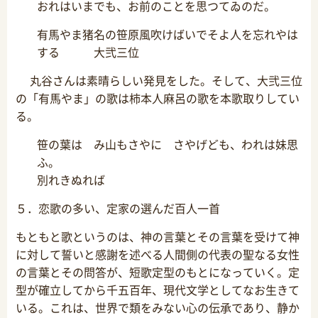
おれはいまでも、お前のことを思つてゐのだ。
有馬やま猪名の笹原風吹けばいでそよ人を忘れやは
する 大弐三位
丸谷さんは素晴らしい発見をした。そして、大弐三位
の「有馬やま」の歌は柿本人麻呂の歌を本歌取りしてい
る。
笹の葉は み山もさやに さやげども、われは妹思
ふ。
別れきぬれば
５．恋歌の多い、定家の選んだ百人一首
もともと歌というのは、神の言葉とその言葉を受けて神
に対して誓いと感謝を述べる人間側の代表の聖なる女性
の言葉とその問答が、短歌定型のもとになっていく。定
型が確立してから千五百年、現代文学としてなお生きて
いる。これは、世界で類をみない心の伝承であり、静か