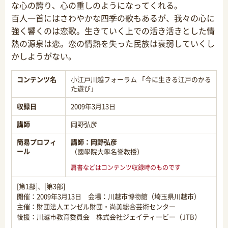
な心の誇り、心の重しのようになってくれる。
百人一首にはさわやかな四季の歌もあるが、我々の心に
強く響くのは恋歌。生きていく上での活き活きとした情
熱の源泉は恋。恋の情熱を失った民族は衰弱していくし
かしようがない。
コンテンツ名
小江戸川越フォーラム 「今に生きる江戸のかる
た遊び」
収録日
2009年3月13日
講師
岡野弘彦
簡易プロフィ
講師：
岡野弘彦
ール
（國學院大學名誉教授）
肩書などはコンテンツ収録時のものです
[第1部]、[第3部]
開催：2009年3月13日 会場：川越市博物館（埼玉県川越市）
主催：財団法人エンゼル財団・尚美総合芸術センター
後援：川越市教育委員会 株式会社ジェイティービー（JTB）