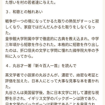
た想いを村の若者達に与えた。
３．和歌との触れあい
戦争が一つの境になってかるた取りの熱気がすーっと寂
しくなり、家庭ではだんだんかるた取りをしなくなっ
た。
皇學館大学附属中学で徹底的に古典を教え込まれ、中学
三年頃から短歌を作らされた。本格的に短歌を作り出し
たのは、折口信夫の文学と学問に憧れた國學院大學の予
科に入ってから。
４．丸谷才一著『新々百人一首』を読んで
英文学者で小説家の丸谷さんが、濃密で、緻密な考証と
評価を加えた、日本人にとって大事な見事な本を書かれ
た。
丸谷さんは英国留学後、急に日本文学に対して濃密な視
野を示され、イギリス文学のバックボーンは詩であり、
日本文学のバックボーンは和歌であることを発見され