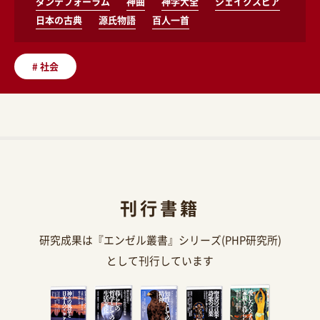
ダンテフォーラム
神曲
神学大全
シェイクスピア
日本の古典
源氏物語
百人一首
#
社会
刊行書籍
研究成果は『エンゼル叢書』シリーズ(PHP研究所)
として刊行しています