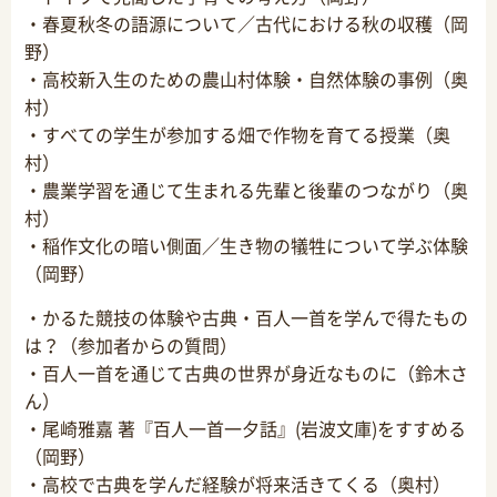
・春夏秋冬の語源について／古代における秋の収穫（岡
野）
・高校新入生のための農山村体験・自然体験の事例（奥
村）
・すべての学生が参加する畑で作物を育てる授業（奥
村）
・農業学習を通じて生まれる先輩と後輩のつながり（奥
村）
・稲作文化の暗い側面／生き物の犠牲について学ぶ体験
（岡野）
・かるた競技の体験や古典・百人一首を学んで得たもの
は？（参加者からの質問）
・百人一首を通じて古典の世界が身近なものに（鈴木さ
ん）
・尾崎雅嘉 著『百人一首一夕話』(岩波文庫)をすすめる
（岡野）
・高校で古典を学んだ経験が将来活きてくる（奥村）