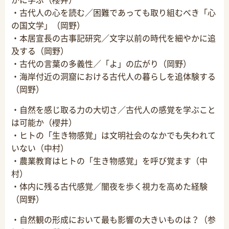
・古代人の心を読む／困難であっても取り組むべき「心
の国文学」（岡野）
・本居宣長の古事記研究／文字以前の時代を細やかに追
及する（岡野）
・古代の言葉の多義性／「よ」の広がり（岡野）
・海岸付近の洞窟における古代人の暮らしを追体験する
（岡野）
・自然を感じ取る力の大切さ／古代人の感覚を学ぶこと
は可能か（櫻井）
・ヒトの「生き物感覚」は文明社会のなかでも失われて
いない（中村）
・農業教育はヒトの「生き物感覚」を呼び覚ます（中
村）
・体内に残る古代感覚／闇夜を歩く視力を高めた経験
（岡野）
・自然観の形成において最も影響の大きいものは？（参