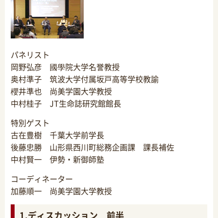
パネリスト
岡野弘彦 國學院大学名誉教授
奥村準子 筑波大学付属坂戸高等学校教諭
櫻井準也 尚美学園大学教授
中村桂子 JT生命誌研究館館長
特別ゲスト
古在豊樹 千葉大学前学長
後藤忠勝 山形県西川町総務企画課 課長補佐
中村賢一 伊勢・新御師塾
コーディネーター
加藤順一 尚美学園大学教授
1.ディスカッション 前半