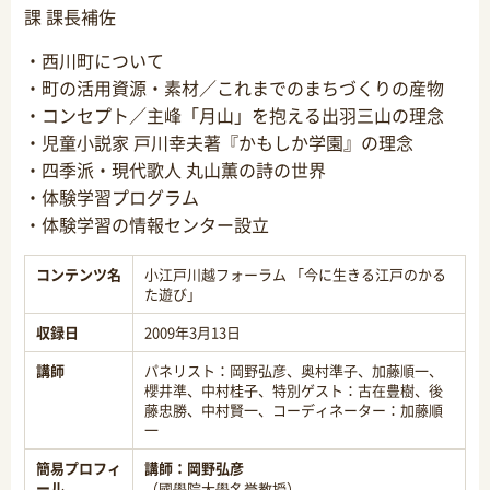
課 課長補佐
・西川町について
・町の活用資源・素材／これまでのまちづくりの産物
・コンセプト／主峰「月山」を抱える出羽三山の理念
・児童小説家 戸川幸夫著『かもしか学園』の理念
・四季派・現代歌人 丸山薫の詩の世界
・体験学習プログラム
・体験学習の情報センター設立
コンテンツ名
小江戸川越フォーラム 「今に生きる江戸のかる
た遊び」
収録日
2009年3月13日
講師
パネリスト：岡野弘彦、奥村準子、加藤順一、
櫻井準、中村桂子、特別ゲスト：古在豊樹、後
藤忠勝、中村賢一、コーディネーター：加藤順
一
簡易プロフィ
講師：
岡野弘彦
ール
（國學院大學名誉教授）