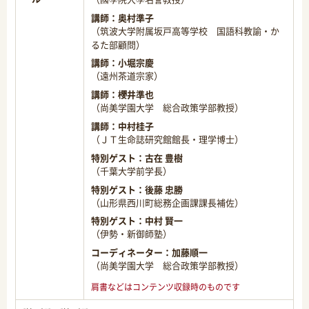
講師：
奥村準子
（筑波大学附属坂戸高等学校 国語科教諭・か
るた部顧問）
講師：
小堀宗慶
（遠州茶道宗家）
講師：
櫻井準也
（尚美学園大学 総合政策学部教授）
講師：
中村桂子
（ＪＴ生命誌研究館館長・理学博士）
特別ゲスト：
古在 豊樹
（千葉大学前学長）
特別ゲスト：
後藤 忠勝
（山形県西川町総務企画課課長補佐）
特別ゲスト：
中村 賢一
（伊勢・新御師塾）
コーディネーター：
加藤順一
（尚美学園大学 総合政策学部教授）
肩書などはコンテンツ収録時のものです