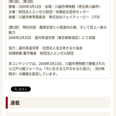
[第1部]、[第3部]
開催：2009年3月13日 会場：川越市博物館（埼玉県川越市）
主催：財団法人エンゼル財団・尚美総合芸術センター
後援：川越市教育委員会 株式会社ジェイティービー（JTB）
[第2部] 特別対談 藤原定家と小堀遠州の美、そして百人一首の
魅力
2009年2月20日 遠州茶道宗家（東京都新宿区）にて収録
協力：遠州茶道宗家 社団法人全日本かるた協会
収録映像:著作権者 財団法人エンゼル財団
本コンテンツでは、2009年3月13日、川越市博物館で開催された
小江戸川越フォーラム「今に生きる江戸のかるた遊び」（約5時
間半）の模様を配信しています。
連載