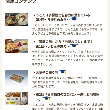
関連コンテンツ
うどんは多様性と包容力に満ちている
第2回～多様性の象徴～
うどんといえば、そのバリエーションの多さが挙げられま
す。調理法 もさまざまで、どんな食材にもマッチする。そ
んなうどんの多様性と 包容力を楽しみましょう！
「家庭の味」から「地域おこし」まで！
第1回～うどんの魅力～
代表的な日本の麺のひとつ、うどん。さまざまなシーン
で、私たちの 身近な食べ物として寄り添い、食べるとなぜ
か「ホッ」とするうどん。 うどんを通して、日本の食文化
を学びましょう。
お菓子の贈り物
今回は森永製菓が保有する史資料の中から、「贈り物」に
使われた商品 のパッケージや包装紙を、時代背景を交えな
がらご紹介します。
第2回「日本独自の惣菜パン ～進化と地域色
～」
日本において独自の発展を遂げてきた惣菜パン。 定番の惣
菜パンや一部地域で愛されるご当地パンなどを通して 日本