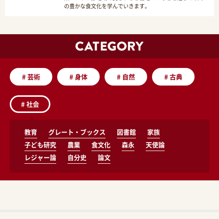
の豊かな食文化を学んでいきます。
#
芸術
#
身体
#
自然
#
古典
#
社会
教育
グレート・ブックス
図書館
家族
子ども研究
農業
食文化
森永
天使論
レジャー論
自分史
論文