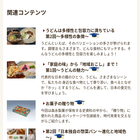
関連コンテンツ
うどんは多様性と包容力に満ちている
第2回～多様性の象徴～
うどんといえば、そのバリエーションの多さが挙げられま
す。調理法 もさまざまで、どんな食材にもマッチする。そ
んなうどんの多様性と 包容力を楽しみましょう！
「家庭の味」から「地域おこし」まで！
第1回～うどんの魅力～
代表的な日本の麺のひとつ、うどん。さまざまなシーン
で、私たちの 身近な食べ物として寄り添い、食べるとなぜ
か「ホッ」とするうどん。 うどんを通して、日本の食文化
を学びましょう。
お菓子の贈り物
今回は森永製菓が保有する史資料の中から、「贈り物」に
使われた商品 のパッケージや包装紙を、時代背景を交えな
がらご紹介します。
第2回「日本独自の惣菜パン ～進化と地域色
～」