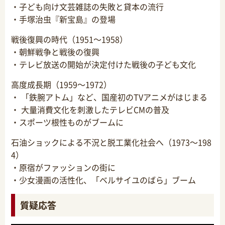
・子ども向け文芸雑誌の失敗と貸本の流行
・手塚治虫『新宝島』の登場
戦後復興の時代（1951～1958）
・朝鮮戦争と戦後の復興
・テレビ放送の開始が決定付けた戦後の子ども文化
高度成長期（1959～1972）
・ 「鉄腕アトム」など、国産初のTVアニメがはじまる
・ 大量消費文化を刺激したテレビCMの普及
・スポーツ根性ものがブームに
石油ショックによる不況と脱工業化社会へ（1973～198
4）
・原宿がファッションの街に
・少女漫画の活性化、「ベルサイユのばら」ブーム
質疑応答