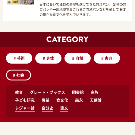
日本において独自の発展を遂げてきた惣菜パン。 定番の惣
菜パンや一部地域で愛されるご当地パンなどを通して 日本
の豊かな食文化を学んでいきます。
#
芸術
#
身体
#
自然
#
古典
#
社会
教育
グレート・ブックス
図書館
家族
子ども研究
農業
食文化
森永
天使論
レジャー論
自分史
論文