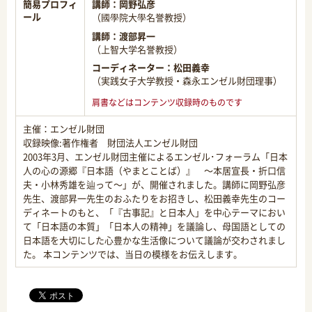
簡易プロフィ
講師：
岡野弘彦
ール
（國學院大學名誉教授）
講師：
渡部昇一
（上智大学名誉教授）
コーディネーター：
松田義幸
（実践女子大学教授・森永エンゼル財団理事）
肩書などはコンテンツ収録時のものです
主催：エンゼル財団
収録映像:著作権者 財団法人エンゼル財団
2003年3月、エンゼル財団主催によるエンゼル･フォーラム「日本
人の心の源郷『日本語（やまとことば）』 ～本居宣長・折口信
夫・小林秀雄を辿って～」が、開催されました。講師に岡野弘彦
先生、渡部昇一先生のおふたりをお招きし、松田義幸先生のコー
ディネートのもと、「『古事記』と日本人」を中心テーマにおい
て「日本語の本質」「日本人の精神」を議論し、母国語としての
日本語を大切にした心豊かな生活像について議論が交わされまし
た。 本コンテンツでは、当日の模様をお伝えします。