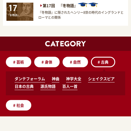
第17回 『冬物語』
『冬物語』に隠されたヘンリー8世の時代のイングランドと
ローマとの関係
#
芸術
#
身体
#
自然
#
古典
ダンテフォーラム
神曲
神学大全
シェイクスピア
日本の古典
源氏物語
百人一首
#
社会