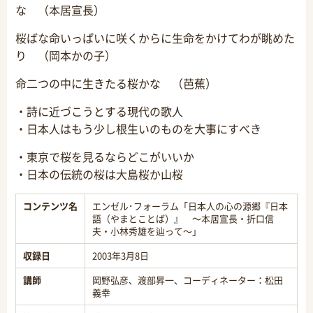
な （本居宣長）
桜ばな命いっぱいに咲くからに生命をかけてわが眺めた
り （岡本かの子）
命二つの中に生きたる桜かな （芭蕉）
・詩に近づこうとする現代の歌人
・日本人はもう少し根生いのものを大事にすべき
・東京で桜を見るならどこがいいか
・日本の伝統の桜は大島桜か山桜
コンテンツ名
エンゼル･フォーラム「日本人の心の源郷『日本
語（やまとことば）』 ～本居宣長・折口信
夫・小林秀雄を辿って～」
収録日
2003年3月8日
講師
岡野弘彦、渡部昇一、コーディネーター：松田
義幸