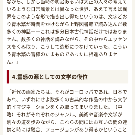
ながら、しかし当時の明治あるいは大正の人々の考えて
いるような日常風景とは異なった世界、あえて言えば異
界をこのような形で描き出し得たというのは、文字どお
り青木繁が時間をかけながら上野図書館で読み込んだ数
多くの神話――これは多分日本古代神話だけではありま
せん。数多くの神話を読みながら、その中からエッセン
スをくみ取り、こうして造形につなげていった、こうい
う青木繁の習練のたまものであったに相違ありませ
ん。」
4.霊感の源としての文学の復位
「近代の画家たちは、それがヨーロッパであれ、日本で
あれ、いずれにせよ数多くの古典的な作品の中から文学
的イマジネーションをくみ取ってまいりました。（中
略）それがそれぞれのジャンル、美術や音楽や文学が
別々の道を歩みながら、これらの間にはお互いの間の連
携と時には融合、フュージョンがあり得るかということ