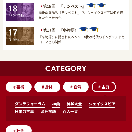
第18回 『テンペスト』
最後の劇作品『テンペスト』で、シェイクスピアは何を伝
えたかったのか。
第17回 『冬物語』
『冬物語』に隠されたヘンリー8世の時代のイングランドと
ローマとの関係
#
芸術
#
身体
#
自然
#
古典
ダンテフォーラム
神曲
神学大全
シェイクスピア
日本の古典
源氏物語
百人一首
#
社会