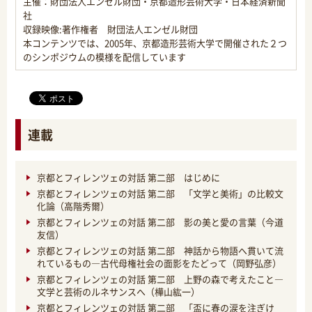
主催：財団法人エンゼル財団・京都造形芸術大学・日本経済新聞
社
収録映像:著作権者 財団法人エンゼル財団
本コンテンツでは、2005年、京都造形芸術大学で開催された２つ
のシンポジウムの模様を配信しています
連載
京都とフィレンツェの対話 第二部 はじめに
京都とフィレンツェの対話 第二部 「文学と美術」の比較文
化論（高階秀爾）
京都とフィレンツェの対話 第二部 影の美と愛の言葉（今道
友信）
京都とフィレンツェの対話 第二部 神話から物語へ貫いて流
れているもの―古代母権社会の面影をたどって（岡野弘彦）
京都とフィレンツェの対話 第二部 上野の森で考えたこと―
文学と芸術のルネサンスへ（樺山紘一）
京都とフィレンツェの対話 第二部 「盃に春の涙を注ぎけ