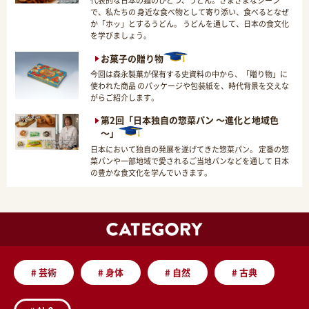
代表的な日本の麺のひとつ、うどん。さまざまなシーン
で、私たちの 身近な食べ物として寄り添い、食べるとなぜ
か「ホッ」とするうどん。 うどんを通して、日本の食文化
を学びましょう。
お菓子の贈り物
今回は森永製菓が保有する史資料の中から、「贈り物」に
使われた商品 のパッケージや包装紙を、時代背景を交えな
がらご紹介します。
第2回「日本独自の惣菜パン ～進化と地域色
～」
日本において独自の発展を遂げてきた惣菜パン。 定番の惣
菜パンや一部地域で愛されるご当地パンなどを通して 日本
の豊かな食文化を学んでいきます。
#
芸術
#
身体
#
自然
#
古典