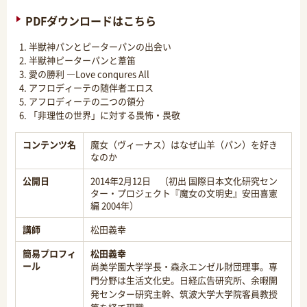
PDFダウンロードはこちら
半獣神パンとピーターパンの出会い
半獣神ピーターパンと葦笛
愛の勝利 ―Love conqures All
アフロディーテの随伴者エロス
アフロディーテの二つの領分
「非理性の世界」に対する畏怖・畏敬
コンテンツ名
魔女（ヴィーナス）はなぜ山羊（パン）を好き
なのか
公開日
2014年2月12日 （初出 国際日本文化研究セン
ター・プロジェクト『魔女の文明史』安田喜憲
編 2004年）
講師
松田義幸
簡易プロフィ
松田義幸
ール
尚美学園大学学長・森永エンゼル財団理事。専
門分野は生活文化史。日経広告研究所、余暇開
発センター研究主幹、筑波大学大学院客員教授