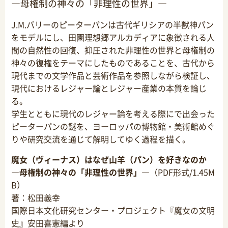
―母権制の神々の「非理性の世界」―
J.M.バリーのピーターパンは古代ギリシアの半獣神パン
をモデルにし、田園理想郷アルカディアに象徴される人
間の自然性の回復、抑圧された非理性の世界と母権制の
神々の復権をテーマにしたものであることを、古代から
現代までの文学作品と芸術作品を参照しながら検証し、
現代におけるレジャー論とレジャー産業の本質を論じ
る。
学生とともに現代のレジャー論を考える際にで出会った
ピーターパンの謎を、ヨーロッパの博物館・美術館めぐ
りや研究交流を通じて解明してゆく過程を描く。
魔女（ヴィーナス）はなぜ山羊（パン）を好きなのか
―母権制の神々の「非理性の世界」―
（PDF形式/1.45M
B）
著：松田義幸
国際日本文化研究センター・プロジェクト『魔女の文明
史』安田喜憲編より