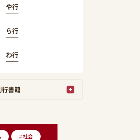
や行
ら行
わ行
刊行書籍
典
#
社会