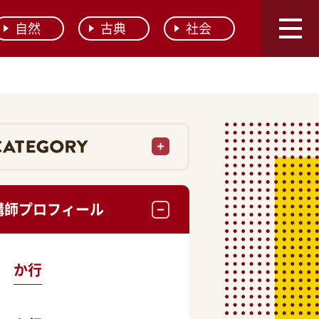
自然
古典
社会
講師プロフィール
か行