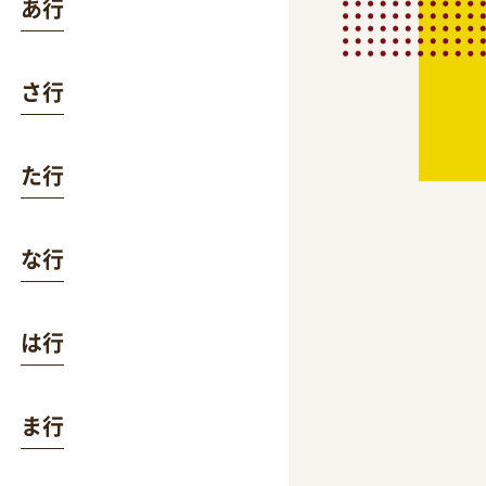
あ行
さ行
た行
な行
は行
ま行