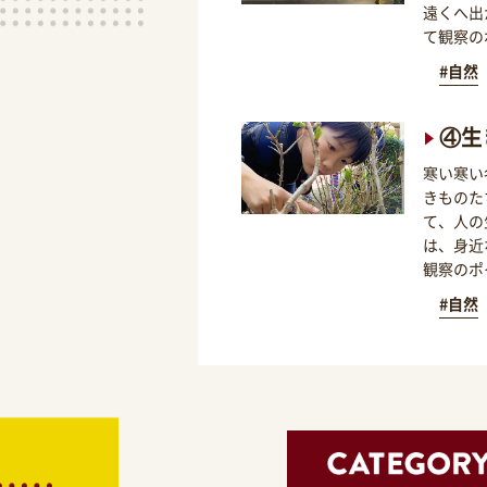
遠くへ出
て観察の
#自然
④生
寒い寒い
きものた
て、人の
は、身近
観察のポ
#自然