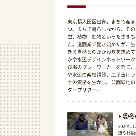
東京都大田区出身。まちで産ま
つ。まちで暮らしながら、その
虫、植物、動物といった生きも
た。造園業で働き始めたが、生
きる自然とのかかわりを求めて
がや水辺デザインネットワーク
び場のプレーワーカーを経て、
や水辺の楽校講師、二子玉川ラ
士の資格を生かし、公園緑地の
タープリター。
⑤冬
2020
流や移動