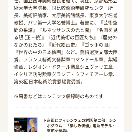
任。国立西洋美術館長を経て、現在、京都造形芸
術大学大学院長、同比較藝術学研究センター所
長、美術評論家、大原美術館館長、東京大学名誉
教授、パリ第一大学名誉博士。著書に、『芸術空
間の系譜』『ルネッサンスの光と闇』『名画を見
る眼 (正・続)』『近代美術の巨匠たち』『歴史の
なかの女たち』『近代絵画史』『ゴッホの眼』
『世界の中の日本絵画』など。藝術選奨文部大臣
賞、フランス藝術文藝勲章コマンドール章、紫綬
褒章、レジオン・ドヌール勲章シュヴァリエ章、
イタリア功労勲章グランデ・ウフィチアーレ章、
第58回日本藝術院賞恩賜賞受賞。
※肩書などはコンテンツ収録時のものです
京都とフィレンツェの対話 第二部 シン
ポジウム 「楽しみ価値」追及モデル・
京都を世界に