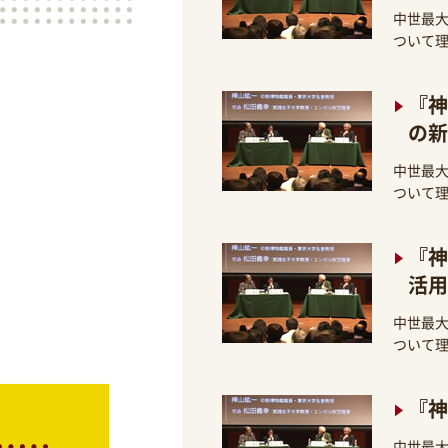
中世最
ついて
『神
の新
中世最
ついて
『神
活用
中世最
ついて
『神
中世最