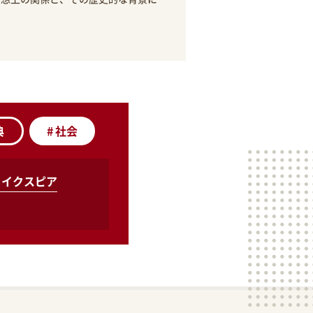
典
#
社会
ェイクスピア