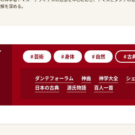
理解を深める。
#
芸術
#
身体
#
自然
#
古
ダンテフォーラム
神曲
神学大全
シ
日本の古典
源氏物語
百人一首