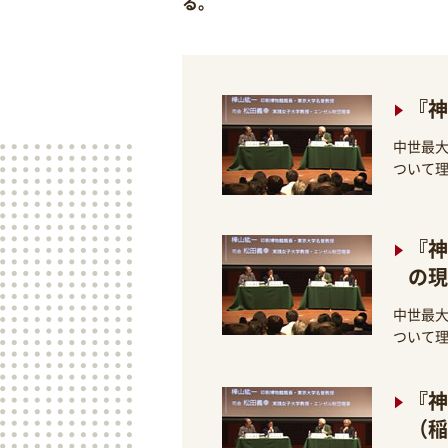
る。
『神
中世最
ついて
『神
の現
中世最
ついて
『神
（稲