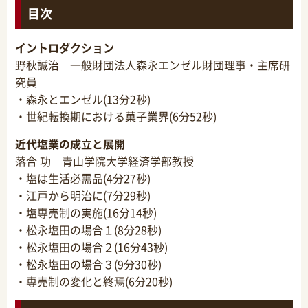
目次
イントロダクション
野秋誠治 一般財団法人森永エンゼル財団理事・主席研
究員
・森永とエンゼル(13分2秒)
・世紀転換期における菓子業界(6分52秒)
近代塩業の成立と展開
落合 功 青山学院大学経済学部教授
・塩は生活必需品(4分27秒)
・江戸から明治に(7分29秒)
・塩専売制の実施(16分14秒)
・松永塩田の場合１(8分28秒)
・松永塩田の場合２(16分43秒)
・松永塩田の場合３(9分30秒)
・専売制の変化と終焉(6分20秒)