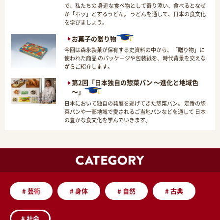
で、私たちの 身近な食べ物として寄り添い、食べるとなぜ
か「ホッ」とするうどん。 うどんを通して、日本の食文化
を学びましょう。
お菓子の贈り物
今回は森永製菓が保有する史資料の中から、「贈り物」に
使われた商品 のパッケージや包装紙を、時代背景を交えな
がらご紹介します。
第2回「日本独自の惣菜パン ～進化と地域色
～」
日本において独自の発展を遂げてきた惣菜パン。 定番の惣
菜パンや一部地域で愛されるご当地パンなどを通して 日本
の豊かな食文化を学んでいきます。
#
芸術
#
身体
#
自然
#
古典
#
社会