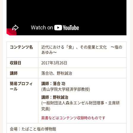
コンテンツ名
近代における「食」、その産業と文化 〜塩の
あゆみ〜
収録日
2017年3月26日
講師
落合功、野秋誠治
簡易プロフィ
講師：
落合 功
ール
(青山学院大学経済学部教授)
講師：
野秋誠治
(一般財団法人森永エンゼル財団理事・主席研
究員)
肩書などはコンテンツ収録時のものです
会場：たばこと塩の博物館