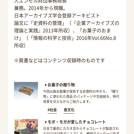
人エンゼル財団事務局長
兼務。2014年から現職。
日本アーカイブズ学会登録アーキビスト
論文に「史資料の管理」（『企業アーカイブズの
理論と実践』2013年所収）、「お菓子のおま
け」（「情報の科学と技術」2016年Vol.66No.8
所収）
※肩書などはコンテンツ収録時のものです
お菓子の贈り物
今回は森永製菓が保有する史資料の中から、「贈り
物」に使われた商品 のパッケージや包装紙を、時代
背景を交えながらご紹介します。
#社会
食文化
モボ・モガが愛したチョコレート
日本で最初にカカオ豆からチョコレートが製造され
たのは1918年のことでした。戦前のパッケージやポ