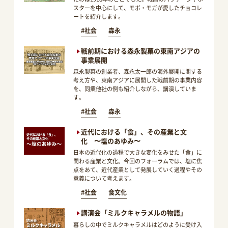
スターを中心にして、モボ・モガが愛したチョコレ
ートを紹介します。
#社会
森永
戦前期における森永製菓の東南アジアの
事業展開
森永製菓の創業者、森永太一郎の海外展開に関する
考え方や、東南アジアに展開した戦前期の事業内容
を、同業他社の例も紹介しながら、講演していま
す。
#社会
森永
近代における「食」、その産業と文
化 〜塩のあゆみ〜
日本の近代化の過程で大きな変化をみせた「食」に
関わる産業と文化。今回のフォーラムでは、塩に焦
点をあて、近代産業として発展していく過程やその
意義について考えます。
#社会
食文化
講演会「ミルクキャラメルの物語」
暮らしの中でミルクキャラメルはどのように受け入