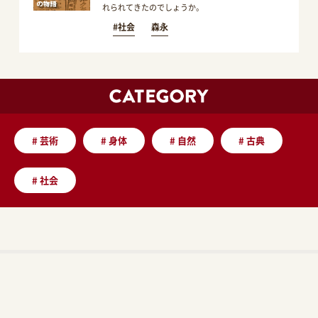
れられてきたのでしょうか。
#社会
森永
#
芸術
#
身体
#
自然
#
古典
#
社会