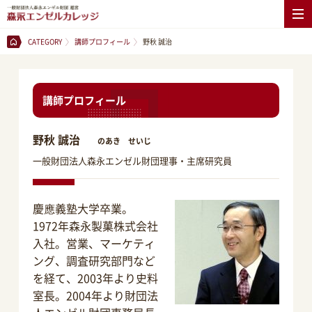
CATEGORY
講師プロフィール
野秋 誠治
講師プロフィール
野秋 誠治
のあき せいじ
一般財団法人森永エンゼル財団理事・主席研究員
慶應義塾大学卒業。
1972年森永製菓株式会社
入社。営業、マーケティ
ング、調査研究部門など
を経て、2003年より史料
室長。2004年より財団法