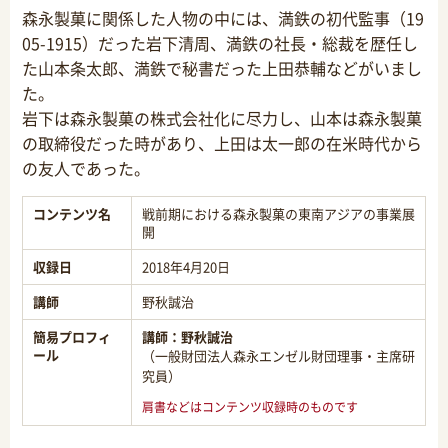
森永製菓に関係した人物の中には、満鉄の初代監事（19
05-1915）だった岩下清周、満鉄の社長・総裁を歴任し
た山本条太郎、満鉄で秘書だった上田恭輔などがいまし
た。
岩下は森永製菓の株式会社化に尽力し、山本は森永製菓
の取締役だった時があり、上田は太一郎の在米時代から
の友人であった。
コンテンツ名
戦前期における森永製菓の東南アジアの事業展
開
収録日
2018年4月20日
講師
野秋誠治
簡易プロフィ
講師：
野秋誠治
ール
（一般財団法人森永エンゼル財団理事・主席研
究員）
肩書などはコンテンツ収録時のものです