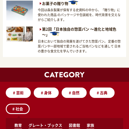
お菓子の贈り物
今回は森永製菓が保有する史資料の中から、「贈り物」に
使われた商品 のパッケージや包装紙を、時代背景を交えな
がらご紹介します。
第2回「日本独自の惣菜パン ～進化と地域色
～」
日本において独自の発展を遂げてきた惣菜パン。 定番の惣
菜パンや一部地域で愛されるご当地パンなどを通して 日本
の豊かな食文化を学んでいきます。
#
芸術
#
身体
#
自然
#
古典
#
社会
教育
グレート・ブックス
図書館
家族