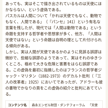
あっても、実はそこで描き出されているものは天使にほ
かならない、という虚偽である。
パスカルは人間について「かれは天使でもなく、動物で
もなく、人間である」（『パンセ』141）という有名な
言葉を残したが、現代では「人間は動物である」という
命題を支持する哲学者や思想家が多く、他方、「人間は
天使ではない」という命題は自明の理として片付けられ
る傾向がある。
しかし、実は人間が天使であるかのように見誤る誤謬は
微妙で、些細な誤謬のようであって、実はそれのゆきつ
くところ、極めて大きな危険と害悪をはらむ誤謬であ
る。この虚偽を最初に指摘したのはフランスの哲学者ジ
ャック・マリタン（1882-1973）のデカルト批判（『三
人の改革者』1925）においてであったが、アドラーも彼
の書物でかなりの頁をこの虚偽の紹介と批判にあててい
る。
コンテンツ名
森永エンゼル財団・ダンテフォーラム 「天使