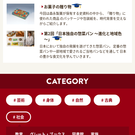
お菓子の贈り物
今回は森永製菓が保有する史資料の中から、「贈り物」に
使われた商品 のパッケージや包装紙を、時代背景を交えな
がらご紹介します。
第2回「日本独自の惣菜パン ～進化と地域色
～」
日本において独自の発展を遂げてきた惣菜パン。 定番の惣
菜パンや一部地域で愛されるご当地パンなどを通して 日本
の豊かな食文化を学んでいきます。
#
芸術
#
身体
#
自然
#
古典
#
社会
教育
グレート・ブックス
図書館
家族