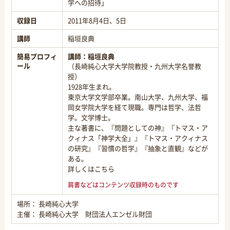
学への招待」
収録日
2011年8月4日、5日
講師
稲垣良典
簡易プロフィ
講師：
稲垣良典
ール
（長崎純心大学大学院教授・九州大学名誉教
授）
1928年生まれ。
東京大学文学部卒業。南山大学、九州大学、福
岡女学院大学を経て現職。専門は哲学、法哲
学。文学博士。
主な著書に、『問題としての神』『トマス・ア
クィナス「神学大全」』『トマス・アクィナス
の研究』『習慣の哲学』『抽象と直観』などが
ある。
詳しくはこちら
肩書などはコンテンツ収録時のものです
場所： 長崎純心大学
主催： 長崎純心大学 財団法人エンゼル財団