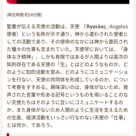
(再生時間 約24分間)
聖書が伝える天使の活動は、天使 （
Ἄγγελος
; Angelos
使者）という名称が示す通り、神から遣わされた使者と
しての活動であり、その使命のなかには神から委託され
た種々の仕事も含まれていた。天使学においては、「身
体なき精神」、しかも有限ではあるが人間よりは高次の
知的存在である天使の「生」とはどのようなものか、ど
のように知的活動を営み、どのようにコミュニケーショ
ンを行ない、天使の共同体を形成しているのか、につい
て考察をすすめる。興味深いのは、身体がないため、発
声された言葉や形ある記号というものを用いることのな
い天使たちはそのように互いにコミュニケートするの
か、また身体がないため人間のように生活を支えるため
の生産、経済活動をいっさい行なわない天使の「仕事」
とは何か、であろう。