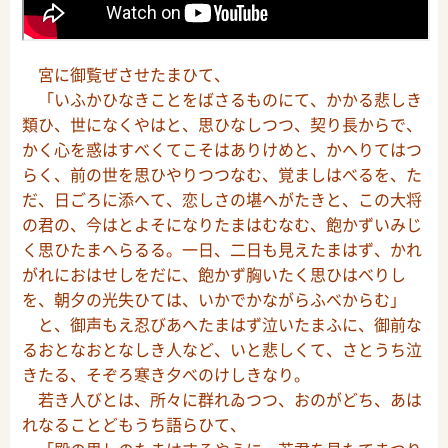
宮に御覧ぜさせたまひて、
「いふかひなきことをばさるものにて、かかる悲しき
類ひ、世になくやはと、思ひなしつつ、契り長からで、
かく心を惑はすべくてこそはありけめと、かへりてはつ
らく、前の世を思ひやりつつなむ、覚ましはべるを、た
だ、日ごろに添へて、恋しさの堪へがたきと、この大将
の君の、今はとよそになりたまはむなむ、飽かずいみじ
く思ひたまへらるる。一日、二日も見えたまはず、かれ
がれにおはせしをだに、飽かず胸いたく思ひはべりし
を、朝夕の光失ひては、いかでかながらふべからむ」
と、御声もえ忍びあへたまはず泣いたまふに、御前な
るおとなおとなしき人など、いと悲しくて、さとうち泣
きたる、そぞろ寒き夕べのけしきなり。
若き人びとは、所々に群れゐつつ、おのがどち、あは
れなることどもうち語らひて、