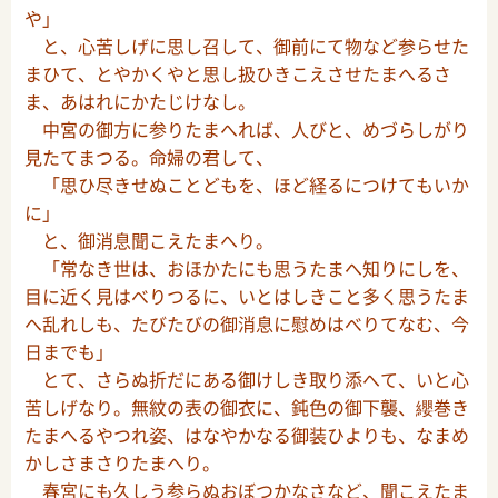
や」
と、心苦しげに思し召して、御前にて物など参らせた
まひて、とやかくやと思し扱ひきこえさせたまへるさ
ま、あはれにかたじけなし。
中宮の御方に参りたまへれば、人びと、めづらしがり
見たてまつる。命婦の君して、
「思ひ尽きせぬことどもを、ほど経るにつけてもいか
に」
と、御消息聞こえたまへり。
「常なき世は、おほかたにも思うたまへ知りにしを、
目に近く見はべりつるに、いとはしきこと多く思うたま
へ乱れしも、たびたびの御消息に慰めはべりてなむ、今
日までも」
とて、さらぬ折だにある御けしき取り添へて、いと心
苦しげなり。無紋の表の御衣に、鈍色の御下襲、纓巻き
たまへるやつれ姿、はなやかなる御装ひよりも、なまめ
かしさまさりたまへり。
春宮にも久しう参らぬおぼつかなさなど、聞こえたま