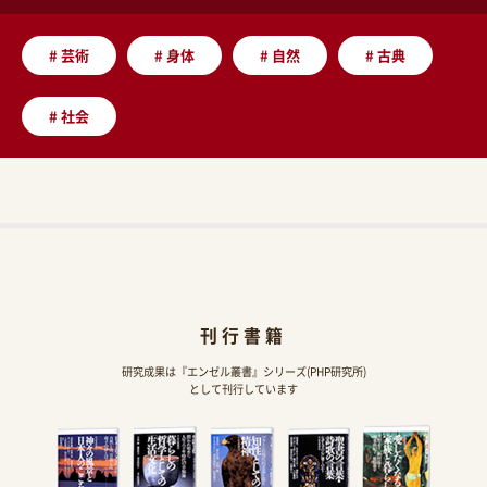
#
芸術
#
身体
#
自然
#
古典
#
社会
刊行書籍
研究成果は『エンゼル叢書』シリーズ(PHP研究所)
として刊行しています