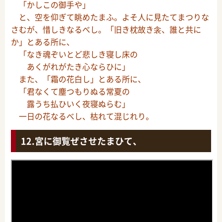
「かしこの御手や」
と、空を仰ぎて眺めたまふ。よそ人に見たてまつりな
さむが、惜しきなるべし。「旧き枕故き衾、誰と共に
か」とある所に、
「なき魂ぞいとど悲しき寝し床の
あくがれがたき心ならひに」
また、「霜の花白し」とある所に、
「君なくて塵つもりぬる常夏の
露うち払ひいく夜寝ぬらむ」
一日の花なるべし、枯れて混じれり。
宮に御覧ぜさせたまひて、