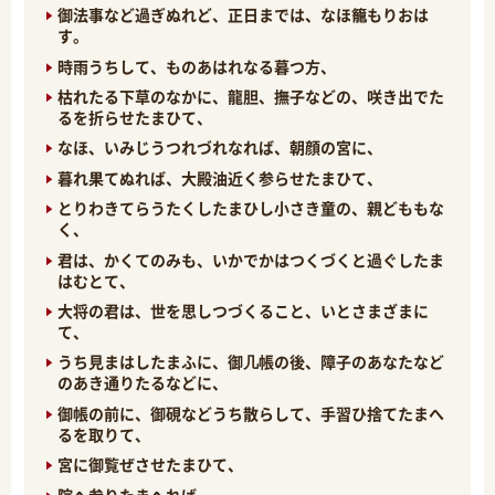
御法事など過ぎぬれど、正日までは、なほ籠もりおは
す。
時雨うちして、ものあはれなる暮つ方、
枯れたる下草のなかに、龍胆、撫子などの、咲き出でた
るを折らせたまひて、
なほ、いみじうつれづれなれば、朝顔の宮に、
暮れ果てぬれば、大殿油近く参らせたまひて、
とりわきてらうたくしたまひし小さき童の、親どももな
く、
君は、かくてのみも、いかでかはつくづくと過ぐしたま
はむとて、
大将の君は、世を思しつづくること、いとさまざまに
て、
うち見まはしたまふに、御几帳の後、障子のあなたなど
のあき通りたるなどに、
御帳の前に、御硯などうち散らして、手習ひ捨てたまへ
るを取りて、
宮に御覧ぜさせたまひて、
院へ参りたまへれば、