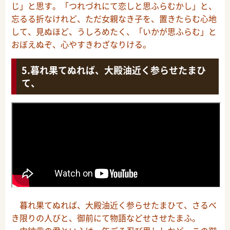
じ」と思す。「つれづれにて恋しと思ふらむかし」と、
忘るる折なけれど、ただ女親なき子を、置きたらむ心地
して、見ぬほど、うしろめたく、「いかが思ふらむ」と
おぼえぬぞ、心やすきわざなりける。
暮れ果てぬれば、大殿油近く参らせたまひ
て、
暮れ果てぬれば、大殿油近く参らせたまひて、さるべ
き限りの人びと、御前にて物語などせさせたまふ。