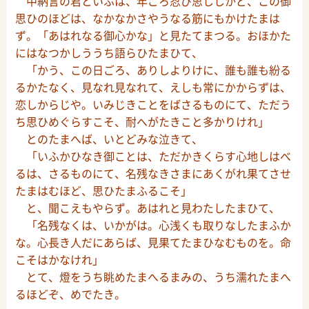
中納言の君といふは、年ごろ忍び思ししかど、この御
思ひのほどは、なかなかさやうなる筋にもかけたまは
ず。「あはれなる御心かな」と見たてまつる。おほかた
にはなつかしううち語らひたまひて、
「かう、この日ごろ、ありしよりけに、誰も誰も紛る
るかたなく、見なれ見なれて、えしも常にかからずは、
恋しからじや。いみじきことをばさるものにて、ただう
ち思ひめぐらすこそ、耐へがたきこと多かりけれ」
とのたまへば、いとどみな泣きて、
「いふかひなき御ことは、ただかきくらす心地しはべ
るは、さるものにて、名残なきさまにあくがれ果てさせ
たまはむほど、思ひたまふるこそ」
と、聞こえもやらず。あはれと見わたしたまひて、
「名残なくは、いかがは。心浅くも取りなしたまふか
な。心長き人だにあらば、見果てたまひなむものを。命
こそはかなけれ」
とて、燈をうち眺めたまへるまみの、うち濡れたまへ
るほどぞ、めでたき。