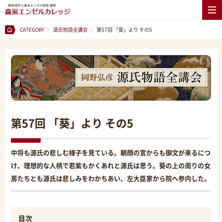
CATEGORY
源氏物語全講会
第57回 「葵」より その5
第57回 「葵」より その5
中将も源氏の悲しむ様子を見ている。朝顔の宮からも御文が来るにつ
け、理想的な人柄で若紫もかくあれと源氏は思う。葵の上の周りの女
房たちとも源氏は悲しみをわかちあい、左大臣家から院へ参内した。
目次