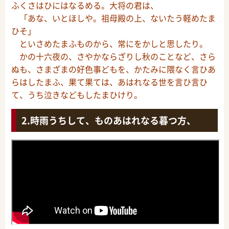
ふくさはひにはなるめる。大将の君は、
「あな、いとほしや。祖母殿の上、ないたう軽めたま
ひそ」
といさめたまふものから、常にをかしと思したり。
かの十六夜の、さやかならざりし秋のことなど、さら
ぬも、さまざまの好色事どもを、かたみに隈なく言ひあ
らはしたまふ、果て果ては、あはれなる世を言ひ言ひ
て、うち泣きなどもしたまひけり。
時雨うちして、ものあはれなる暮つ方、