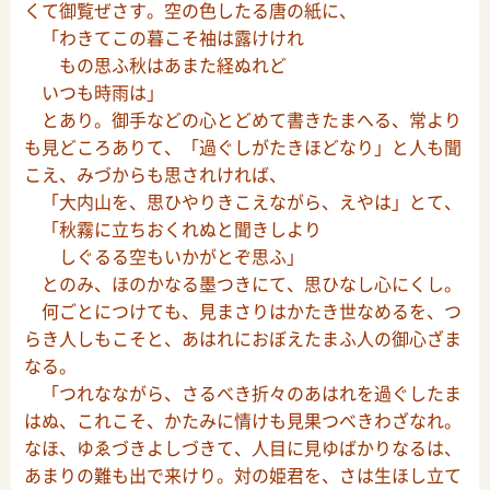
くて御覧ぜさす。空の色したる唐の紙に、
「わきてこの暮こそ袖は露けけれ
もの思ふ秋はあまた経ぬれど
いつも時雨は」
とあり。御手などの心とどめて書きたまへる、常より
も見どころありて、「過ぐしがたきほどなり」と人も聞
こえ、みづからも思されければ、
「大内山を、思ひやりきこえながら、えやは」とて、
「秋霧に立ちおくれぬと聞きしより
しぐるる空もいかがとぞ思ふ」
とのみ、ほのかなる墨つきにて、思ひなし心にくし。
何ごとにつけても、見まさりはかたき世なめるを、つ
らき人しもこそと、あはれにおぼえたまふ人の御心ざま
なる。
「つれなながら、さるべき折々のあはれを過ぐしたま
はぬ、これこそ、かたみに情けも見果つべきわざなれ。
なほ、ゆゑづきよしづきて、人目に見ゆばかりなるは、
あまりの難も出で来けり。対の姫君を、さは生ほし立て