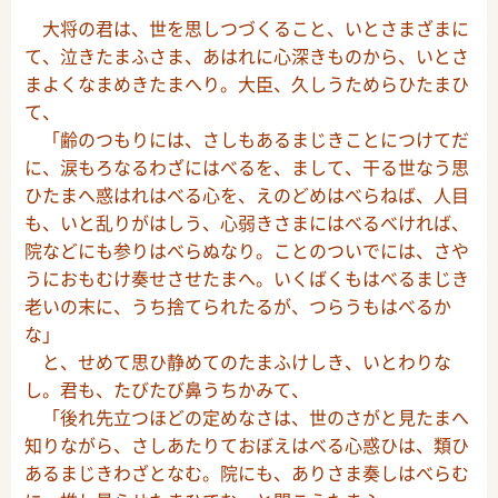
大将の君は、世を思しつづくること、いとさまざまに
て、泣きたまふさま、あはれに心深きものから、いとさ
まよくなまめきたまへり。大臣、久しうためらひたまひ
て、
「齢のつもりには、さしもあるまじきことにつけてだ
に、涙もろなるわざにはべるを、まして、干る世なう思
ひたまへ惑はれはべる心を、えのどめはべらねば、人目
も、いと乱りがはしう、心弱きさまにはべるべければ、
院などにも参りはべらぬなり。ことのついでには、さや
うにおもむけ奏せさせたまへ。いくばくもはべるまじき
老いの末に、うち捨てられたるが、つらうもはべるか
な」
と、せめて思ひ静めてのたまふけしき、いとわりな
し。君も、たびたび鼻うちかみて、
「後れ先立つほどの定めなさは、世のさがと見たまへ
知りながら、さしあたりておぼえはべる心惑ひは、類ひ
あるまじきわざとなむ。院にも、ありさま奏しはべらむ