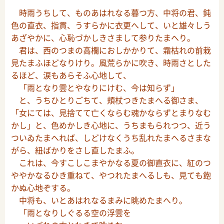
時雨うちして、ものあはれなる暮つ方、中将の君、鈍
色の直衣、指貫、うすらかに衣更へして、いと雄々しう
あざやかに、心恥づかしきさまして参りたまへり。
君は、西のつまの高欄におしかかりて、霜枯れの前栽
見たまふほどなりけり。風荒らかに吹き、時雨さとした
るほど、涙もあらそふ心地して、
「雨となり雲とやなりにけむ、今は知らず」
と、うちひとりごちて、頬杖つきたまへる御さま、
「女にては、見捨てて亡くならむ魂かならずとまりなむ
かし」と、色めかしき心地に、うちまもられつつ、近う
ついゐたまへれば、しどけなくうち乱れたまへるさまな
がら、紐ばかりをさし直したまふ。
これは、今すこしこまやかなる夏の御直衣に、紅のつ
ややかなるひき重ねて、やつれたまへるしも、見ても飽
かぬ心地ぞする。
中将も、いとあはれなるまみに眺めたまへり。
「雨となりしぐるる空の浮雲を