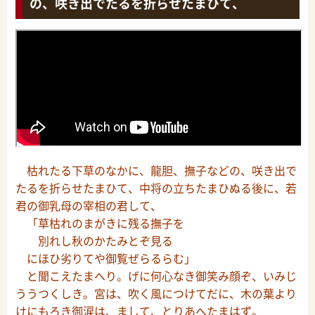
の、咲き出でたるを折らせたまひて、
枯れたる下草のなかに、龍胆、撫子などの、咲き出で
たるを折らせたまひて、中将の立ちたまひぬる後に、若
君の御乳母の宰相の君して、
「草枯れのまがきに残る撫子を
別れし秋のかたみとぞ見る
にほひ劣りてや御覧ぜらるらむ」
と聞こえたまへり。げに何心なき御笑み顔ぞ、いみじ
ううつくしき。宮は、吹く風につけてだに、木の葉より
けにもろき御涙は、まして、とりあへたまはず。