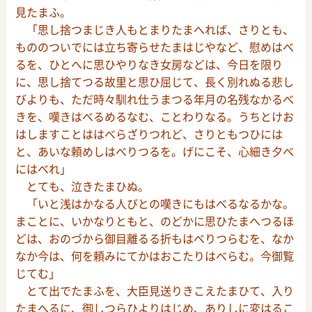
見たまふ。
「思し捨つまじき人もとまりたまへれば、さりとも、
もののついでには立ち寄らせたまはじやなど、慰めはべ
るを、ひとへに思ひやりなき女房などは、今日を限り
に、思し捨てつる故里と思ひ屈じて、長く別れぬる悲し
びよりも、ただ時々馴れ仕うまつる年月の名残なかるべ
きを、嘆きはべるめるなむ、ことわりなる。うちとけお
はしますことははべらざりつれど、さりともつひには
と、あいな頼めしはべりつるを。げにこそ、心細き夕べ
にはべれ」
とても、泣きたまひぬ。
「いと浅はかなる人びとの嘆きにもはべるなるかな。
まことに、いかなりともと、のどかに思ひたまへつるほ
どは、おのづから御目離るる折もはべりつらむを、なか
なか今は、何を頼みにてかはおこたりはべらむ。今御覧
じてむ」
とて出でたまふを、大臣見送りきこえたまひて、入り
たまへるに、御しつらひよりはじめ、ありしに変はるこ