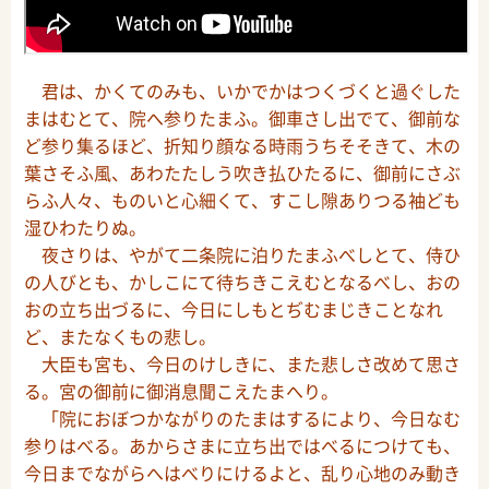
君は、かくてのみも、いかでかはつくづくと過ぐした
まはむとて、院へ参りたまふ。御車さし出でて、御前な
ど参り集るほど、折知り顔なる時雨うちそそきて、木の
葉さそふ風、あわたたしう吹き払ひたるに、御前にさぶ
らふ人々、ものいと心細くて、すこし隙ありつる袖ども
湿ひわたりぬ。
夜さりは、やがて二条院に泊りたまふべしとて、侍ひ
の人びとも、かしこにて待ちきこえむとなるべし、おの
おの立ち出づるに、今日にしもとぢむまじきことなれ
ど、またなくもの悲し。
大臣も宮も、今日のけしきに、また悲しさ改めて思さ
る。宮の御前に御消息聞こえたまへり。
「院におぼつかながりのたまはするにより、今日なむ
参りはべる。あからさまに立ち出ではべるにつけても、
今日までながらへはべりにけるよと、乱り心地のみ動き