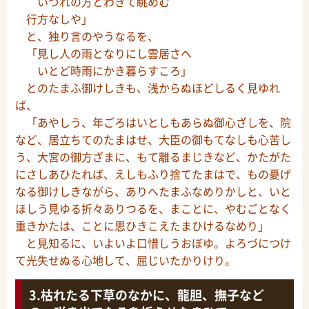
いづれの方とわきて眺めむ
行方なしや」
と、独り言のやうなるを、
「見し人の雨となりにし雲居さへ
いとど時雨にかき暮らすころ」
とのたまふ御けしきも、浅からぬほどしるく見ゆれ
ば、
「あやしう、年ごろはいとしもあらぬ御心ざしを、院
など、居立ちてのたまはせ、大臣の御もてなしも心苦し
う、大宮の御方ざまに、もて離るまじきなど、かたがた
にさしあひたれば、えしもふり捨てたまはで、もの憂げ
なる御けしきながら、ありへたまふなめりかしと、いと
ほしう見ゆる折々ありつるを、まことに、やむごとなく
重きかたは、ことに思ひきこえたまひけるなめり」
と見知るに、いよいよ口惜しうおぼゆ。よろづにつけ
て光失せぬる心地して、屈じいたかりけり。
枯れたる下草のなかに、龍胆、撫子など