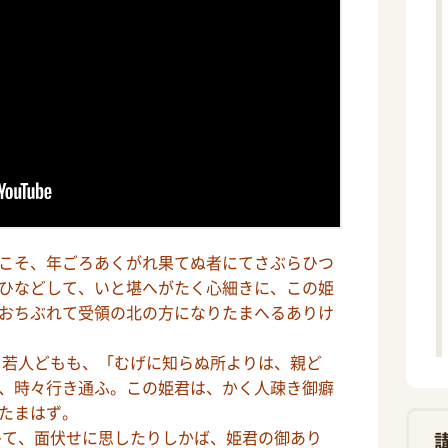
こそ、年ごろあくがれ果てぬ者にてさぶらひつ
ひなどして、いと堪へがたく心細きに、この姫
おちぶれて受領の北の方になりたまへるありけ
若人どもも、「むげに知らぬ所よりは、親ど
、時々行き通ふ。この姫君は、かく人疎き御癖
たまはず。
て、面伏せに思したりしかば、姫君の御あり