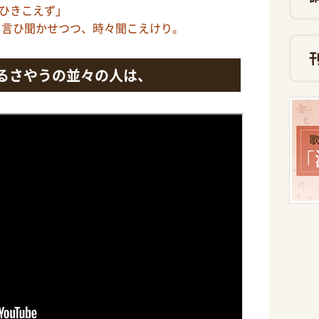
ひきこえず」
言ひ聞かせつつ、時々聞こえけり。
るさやうの並々の人は、