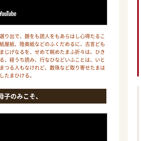
選り出で、題をも読人をもあらはし心得たるこ
紙屋紙、陸奥紙などのふくだめるに、古言ども
まじげなるを、せめて眺めたまふ折々は、ひき
る、経うち読み、行なひなどいふことは、いと
まつる人もなけれど、数珠など取り寄せたまは
したまひける。
母子のみこそ、