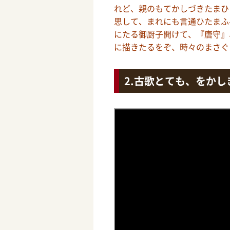
れど、親のもてかしづきたまひ
思して、まれにも言通ひたまふ
にたる御厨子開けて、『唐守』
に描きたるをぞ、時々のまさぐ
古歌とても、をかし