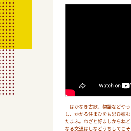
はかなき古歌、物語などやう
し、かかる住まひをも思ひ慰む
たまふ。わざと好ましからねど
なる文通はしなどうちしてこそ