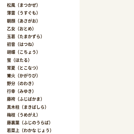
松風（まつかぜ）
薄雲（うすぐも）
朝顔（あさがお）
乙女（おとめ）
玉葛（たまかずら）
初音（はつね）
胡蝶（こちょう）
蛍（ほたる）
常夏（とこなつ）
篝火（かがりび）
野分（のわき）
行幸（みゆき）
藤袴（ふじばかま）
真木柱（まきばしら）
梅枝（うめがえ）
藤裏葉（ふじのうらば）
若菜上（わかな じょう）