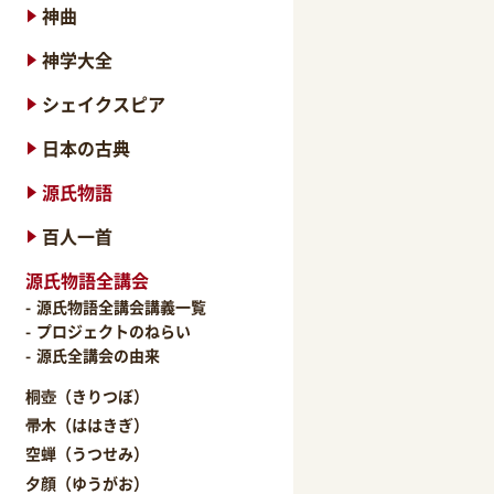
神曲
神学大全
シェイクスピア
日本の古典
源氏物語
百人一首
源氏物語全講会
源氏物語全講会講義一覧
プロジェクトのねらい
源氏全講会の由来
桐壺（きりつぼ）
帚木（ははきぎ）
空蝉（うつせみ）
夕顔（ゆうがお）