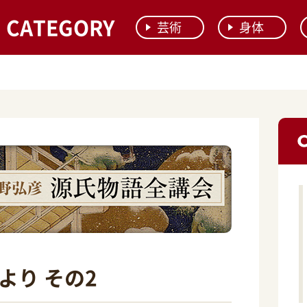
CATEGORY
芸術
身体
より その2