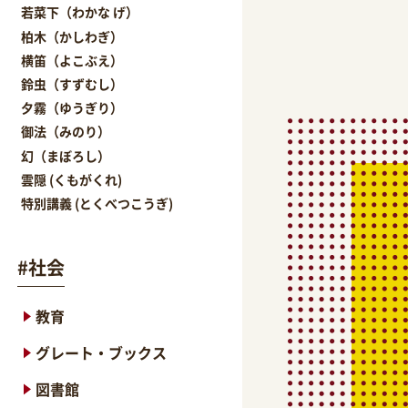
若菜下（わかな げ）
柏木（かしわぎ）
横笛（よこぶえ）
鈴虫（すずむし）
夕霧（ゆうぎり）
御法（みのり）
幻（まぼろし）
雲隠 (くもがくれ)
特別講義 (とくべつこうぎ)
#
社会
教育
グレート・ブックス
図書館