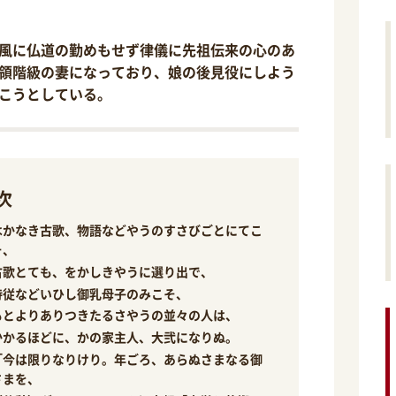
風に仏道の勤めもせず律儀に先祖伝来の心のあ
領階級の妻になっており、娘の後見役にしよう
こうとしている。
次
はかなき古歌、物語などやうのすさびごとにてこ
そ、
古歌とても、をかしきやうに選り出で、
侍従などいひし御乳母子のみこそ、
もとよりありつきたるさやうの並々の人は、
かかるほどに、かの家主人、大弐になりぬ。
「今は限りなりけり。年ごろ、あらぬさまなる御
さまを、