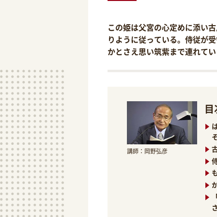
この姫は父宮の心定めに添い古
りように従っている。侍従が受
かとさえ思い筑紫まで連れてい
目
講師：岡野弘彦