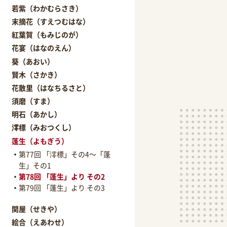
若紫（わかむらさき）
末摘花（すえつむはな）
紅葉賀（もみじのが）
花宴（はなのえん）
葵（あおい）
賢木（さかき）
花散里（はなちるさと）
須磨（すま）
明石（あかし）
澪標（みおつくし）
蓬生（よもぎう）
第77回 「澪標」その4～「蓬
生」その1
第78回 「蓬生」より その2
第79回 「蓬生」より その3
関屋（せきや）
絵合（えあわせ）