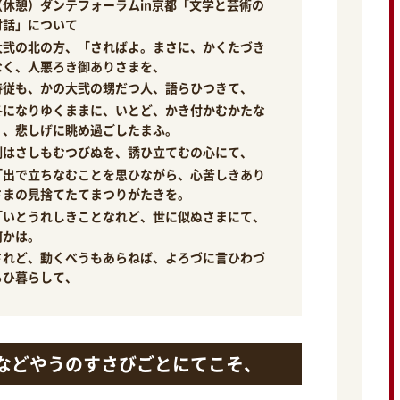
（休憩）ダンテフォーラムin京都「文学と芸術の
対話」について
大弐の北の方、「さればよ。まさに、かくたづき
なく、人悪ろき御ありさまを、
侍従も、かの大弐の甥だつ人、語らひつきて、
冬になりゆくままに、いとど、かき付かむかたな
く、悲しげに眺め過ごしたまふ。
例はさしもむつびぬを、誘ひ立てむの心にて、
「出で立ちなむことを思ひながら、心苦しきあり
さまの見捨てたてまつりがたきを。
「いとうれしきことなれど、世に似ぬさまにて、
何かは。
されど、動くべうもあらねば、よろづに言ひわづ
らひ暮らして、
などやうのすさびごとにてこそ、