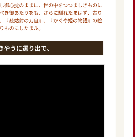
し御心掟のままに、世の中をつつましきものに
べき御あたりをも、さらに馴れたまはず、古り
、『藐姑射の刀自』、『かぐや姫の物語』の絵
りものにしたまふ。
きやうに選り出で、