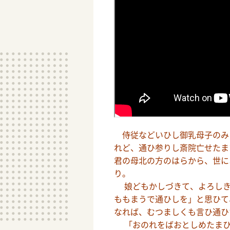
侍従などいひし御乳母子のみ
れど、通ひ参りし斎院亡せたま
君の母北の方のはらから、世に
り。
娘どもかしづきて、よろしき
ももまうで通ひしを」と思ひて
なれば、むつましくも言ひ通ひ
「おのれをばおとしめたまひ