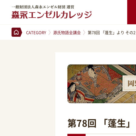
一般財団法人森永エンゼル財団 運営 森永エンゼルカレッジ
CATEGORY
源氏物語全講会
第78回 「蓬生」より その2
第78回 「蓬生」