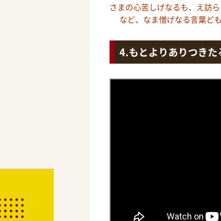
さまの心苦しげなるも、え訪ら
など、なま憎げなる言葉ども
もとよりありつきた