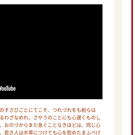
のすさびごとにてこそ、つれづれをも紛らは
るわざなめれ、さやうのことにも心遅くものし
、おのづからまた急ぐことなきほどは、同じ心
、若き人は木草につけても心を慰めたまふべけ