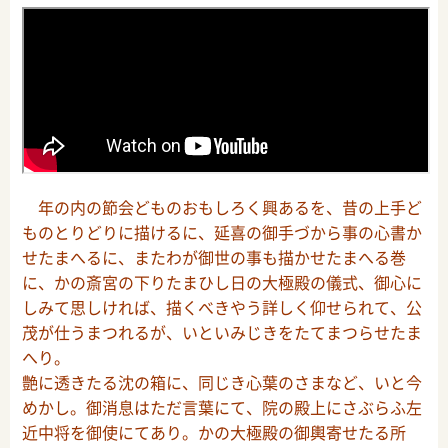
年の内の節会どものおもしろく興あるを、昔の上手ど
ものとりどりに描けるに、延喜の御手づから事の心書か
せたまへるに、またわが御世の事も描かせたまへる巻
に、かの斎宮の下りたまひし日の大極殿の儀式、御心に
しみて思しければ、描くべきやう詳しく仰せられて、公
茂が仕うまつれるが、いといみじきをたてまつらせたま
へり。
艶に透きたる沈の箱に、同じき心葉のさまなど、いと今
めかし。御消息はただ言葉にて、院の殿上にさぶらふ左
近中将を御使にてあり。かの大極殿の御輿寄せたる所