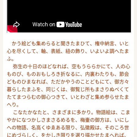
かう絵ども集めらると聞きたまひて、権中納言、いと
心を尽くして、軸、表紙、紐の飾り、いよいよ調へたま
ふ。
弥生の十日のほどなれば、空もうららかにて、人の心
ものび、ものおもしろき折なるに、内裏わたりも、節会
どものひまなれば、ただかやうのことどもにて、御方々
暮らしたまふを、同じくは、御覧じ所もまさりぬべくて
たてまつらむの御心つきて、いとわざと集め参らせたま
へり。
こなたかなたと、さまざまに多かり。物語絵は、こま
やかになつかしさまさるめるを、梅壷の御方は、いにし
への物語、名高くゆゑある限り、弘徽殿は、そのころ世
にめづらしく、をかしき限りを選り描かせたまへれば、