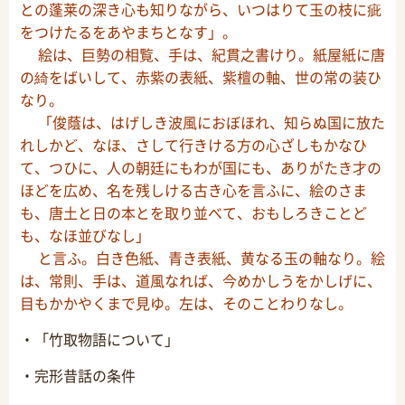
との蓬莱の深き心も知りながら、いつはりて玉の枝に疵
をつけたるをあやまちとなす」。
絵は、巨勢の相覧、手は、紀貫之書けり。紙屋紙に唐
の綺をばいして、赤紫の表紙、紫檀の軸、世の常の装ひ
なり。
「俊蔭は、はげしき波風におぼほれ、知らぬ国に放た
れしかど、なほ、さして行きける方の心ざしもかなひ
て、つひに、人の朝廷にもわが国にも、ありがたき才の
ほどを広め、名を残しける古き心を言ふに、絵のさま
も、唐土と日の本とを取り並べて、おもしろきことど
も、なほ並びなし」
と言ふ。白き色紙、青き表紙、黄なる玉の軸なり。絵
は、常則、手は、道風なれば、今めかしうをかしげに、
目もかかやくまで見ゆ。左は、そのことわりなし。
・「竹取物語について」
・完形昔話の条件