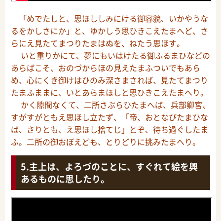
「めでたしと、思ほししみにける御容貌、いかやうな
るをかしさにか」と、ゆかしう思ひきこえたまへど、さ
らにえ見たてまつりたまはぬを、ねたう思ほす。
いと重りかにて、夢にもいはけたる御ふるまひなどの
あらばこそ、おのづからほの見えたまふついでもあら
め、心にくき御けはひのみ深さまされば、見たてまつり
たまふままに、いとあらまほしと思ひきこえたまへり。
かく隙間なくて、二所さぶらひたまへば、兵部卿宮、
すがすがともえ思ほし立たず、「帝、おとなびたまひな
ば、さりとも、え思ほし捨てじ」とぞ、待ち過ぐしたま
ふ。二所の御おぼえども、とりどりに挑みたまへり。
主上は、よろづのことに、すぐれて絵を興
あるものに思したり。