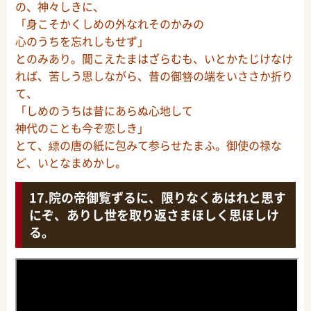
の、神々しきに、
「身こそかくしめの外なれそのかみの
心のうちを忘れしもせず」
とのみあり。聞こえたまはざらむも、いとかたじけなけ
れば、苦しう思しながら、昔の御簪の端をいささか折り
て、
「しめのうちは昔にあらぬ心地して
神代のことも今ぞ恋しき」
とて、縹の唐の紙に包みて参らせたまふ。御使の禄な
ど、いとなまめかし。
院の帝御覧ずるに、限りなくあはれと思す
にぞ、ありし世を取り返さまほしく思ほしけ
る。