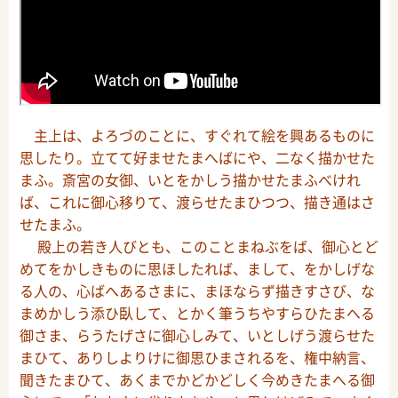
主上は、よろづのことに、すぐれて絵を興あるものに
思したり。立てて好ませたまへばにや、二なく描かせた
まふ。斎宮の女御、いとをかしう描かせたまふべけれ
ば、これに御心移りて、渡らせたまひつつ、描き通はさ
せたまふ。
殿上の若き人びとも、このことまねぶをば、御心とど
めてをかしきものに思ほしたれば、まして、をかしげな
る人の、心ばへあるさまに、まほならず描きすさび、な
まめかしう添ひ臥して、とかく筆うちやすらひたまへる
御さま、らうたげさに御心しみて、いとしげう渡らせた
まひて、ありしよりけに御思ひまされるを、権中納言、
聞きたまひて、あくまでかどかどしく今めきたまへる御