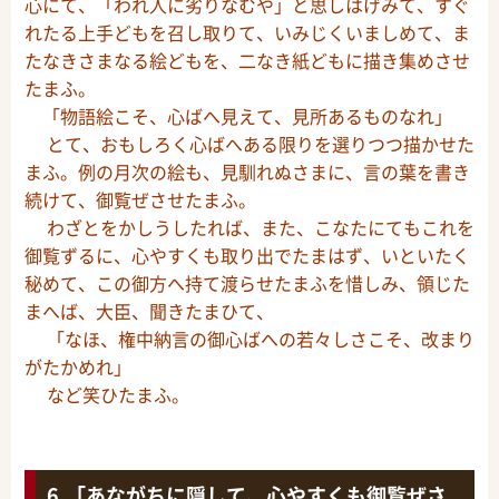
心にて、「われ人に劣りなむや」と思しはげみて、すぐ
れたる上手どもを召し取りて、いみじくいましめて、ま
たなきさまなる絵どもを、二なき紙どもに描き集めさせ
たまふ。
「物語絵こそ、心ばへ見えて、見所あるものなれ」
とて、おもしろく心ばへある限りを選りつつ描かせた
まふ。例の月次の絵も、見馴れぬさまに、言の葉を書き
続けて、御覧ぜさせたまふ。
わざとをかしうしたれば、また、こなたにてもこれを
御覧ずるに、心やすくも取り出でたまはず、いといたく
秘めて、この御方へ持て渡らせたまふを惜しみ、領じた
まへば、大臣、聞きたまひて、
「なほ、権中納言の御心ばへの若々しさこそ、改まり
がたかめれ」
など笑ひたまふ。
「あながちに隠して、心やすくも御覧ぜさ