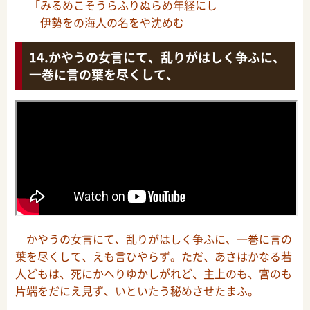
「みるめこそうらふりぬらめ年経にし
伊勢をの海人の名をや沈めむ
かやうの女言にて、乱りがはしく争ふに、
一巻に言の葉を尽くして、
かやうの女言にて、乱りがはしく争ふに、一巻に言の
葉を尽くして、えも言ひやらず。ただ、あさはかなる若
人どもは、死にかへりゆかしがれど、主上のも、宮のも
片端をだにえ見ず、いといたう秘めさせたまふ。