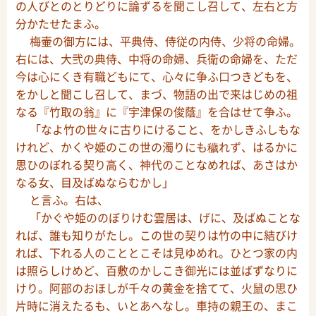
の人びとのとりどりに論ずるを聞こし召して、左右と方
分かたせたまふ。
梅壷の御方には、平典侍、侍従の内侍、少将の命婦。
右には、大弐の典侍、中将の命婦、兵衛の命婦を、ただ
今は心にくき有職どもにて、心々に争ふ口つきどもを、
をかしと聞こし召して、まづ、物語の出で来はじめの祖
なる『竹取の翁』に『宇津保の俊蔭』を合はせて争ふ。
「なよ竹の世々に古りにけること、をかしきふしもな
けれど、かくや姫のこの世の濁りにも穢れず、はるかに
思ひのぼれる契り高く、神代のことなめれば、あさはか
なる女、目及ばぬならむかし」
と言ふ。右は、
「かぐや姫ののぼりけむ雲居は、げに、及ばぬことな
れば、誰も知りがたし。この世の契りは竹の中に結びけ
れば、下れる人のこととこそは見ゆめれ。ひとつ家の内
は照らしけめど、百敷のかしこき御光には並ばずなりに
けり。阿部のおほしが千々の黄金を捨てて、火鼠の思ひ
片時に消えたるも、いとあへなし。車持の親王の、まこ