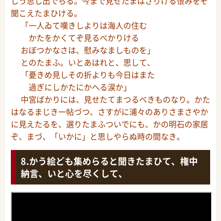
しう思し出でらる。今まで見せたまはざりける恨みをぞ
聞こえたまひける。
「一人ゐて嘆きしよりは海人の住む
かたをかくてぞ見るべかりける
おぼつかなさは、慰みなましものを」
とのたまふ。いとあはれと、思して、
「憂きめ見しその折よりも今日はまた
過ぎにしかたにかへる涙か」
中宮ばかりには、見せたてまつるべきものなり。かた
はなるまじき一帖づつ、さすがに浦々のありさまさやか
に見えたるを、選りたまふついでにも、かの明石の家居
ぞ、まづ、「いかに」と思しやらぬ時の間なき。
かう絵ども集めらると聞きたまひて、権中
納言、いと心を尽くして、