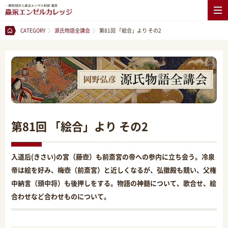
CATEGORY
源氏物語全講会
第81回 「絵合」より その2
第81回 「絵合」より その2
入道后(きさい)の宮（藤壺）も前斎宮の帝への参内に立ち会う。冷泉
帝は絵を好み、梅壺（前斎宮）と近しくなるが、弘徽殿も競い、父権
中納言（頭中将）も後押しをする。物語の神髄について、歌合せ、絵
合わせなど合わせものについて。