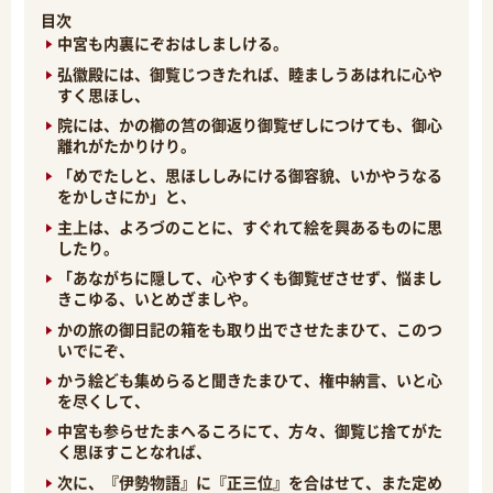
目次
中宮も内裏にぞおはしましける。
弘徽殿には、御覧じつきたれば、睦ましうあはれに心や
すく思ほし、
院には、かの櫛の筥の御返り御覧ぜしにつけても、御心
離れがたかりけり。
「めでたしと、思ほししみにける御容貌、いかやうなる
をかしさにか」と、
主上は、よろづのことに、すぐれて絵を興あるものに思
したり。
「あながちに隠して、心やすくも御覧ぜさせず、悩まし
きこゆる、いとめざましや。
かの旅の御日記の箱をも取り出でさせたまひて、このつ
いでにぞ、
かう絵ども集めらると聞きたまひて、権中納言、いと心
を尽くして、
中宮も参らせたまへるころにて、方々、御覧じ捨てがた
く思ほすことなれば、
次に、『伊勢物語』に『正三位』を合はせて、また定め