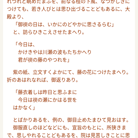
れづれと眺めたまふを、前なる桂の下風、なつかしきに
つけても、若き人びとは思ひ出づることどもあるに、大
殿より、
「御禊の日は、いかにのどやかに思さるらむ」
と、訪らひきこえさせたまへり。
「今日は、
かけきやは川瀬の波もたちかへり
君が禊の藤のやつれを」
紫の紙、立文すくよかにて、藤の花につけたまへり。
折のあはれなれば、御返りあり。
「藤衣着しは昨日と思ふまに
今日は禊の瀬にかはる世を
はかなく」
とばかりあるを、例の、御目止めたまひて見おはす。
御服直しのほどなどにも、宣旨のもとに、所狭きま
で、思しやれることどもあるを、院は見苦しきことに思