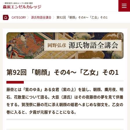
CATEGORY
源氏物語全講会
第92回 「朝顔」その4～「乙女」その1
第92回 「朝顔」その4～「乙女」その1
藤壺とは「紫のゆゑ」ある女君（紫の上）を諭し、朝顔、朧月夜、明
石、花散里について語る。大臣（源氏）はその夜藤壺の夢を見て供養
をする。賀茂祭に藤の花に添え朝顔の姫君へまじめな御文を。乙女の
巻に入ると、夕霧が元服することになる。