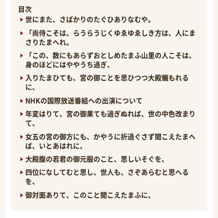
目次
世にまた、さばかりのたぐひありなむや。
「尚侍こそは、らうらうじくゆゑゆゑしき方は、人にま
さりたまへれ。
「この、数にもあらずおとしめたまふ山里の人こそは、
身のほどにはややうち過ぎ、
入りたまひても、宮の御ことを思ひつつ大殿籠もれる
に、
NHKの国際放送番組への出演について
年変はりて、宮の御果ても過ぎぬれば、世の中色改まり
て、
女五の宮の御方にも、かやうに折過ぐさず聞こえたまへ
ば、いとあはれに、
大殿腹の若君の御元服のこと、思しいそぐを、
四位になしてむと思し、世人も、さぞあらむと思へる
を、
御対面ありて、このこと聞こえたまふに、