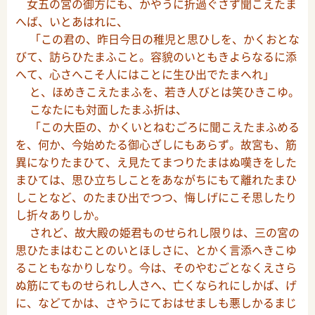
女五の宮の御方にも、かやうに折過ぐさず聞こえたま
へば、いとあはれに、
「この君の、昨日今日の稚児と思ひしを、かくおとな
びて、訪らひたまふこと。容貌のいともきよらなるに添
へて、心さへこそ人にはことに生ひ出でたまへれ」
と、ほめきこえたまふを、若き人びとは笑ひきこゆ。
こなたにも対面したまふ折は、
「この大臣の、かくいとねむごろに聞こえたまふめる
を、何か、今始めたる御心ざしにもあらず。故宮も、筋
異になりたまひて、え見たてまつりたまはぬ嘆きをした
まひては、思ひ立ちしことをあながちにもて離れたまひ
しことなど、のたまひ出でつつ、悔しげにこそ思したり
し折々ありしか。
されど、故大殿の姫君ものせられし限りは、三の宮の
思ひたまはむことのいとほしさに、とかく言添へきこゆ
ることもなかりしなり。今は、そのやむごとなくえさら
ぬ筋にてものせられし人さへ、亡くなられにしかば、げ
に、などてかは、さやうにておはせましも悪しかるまじ