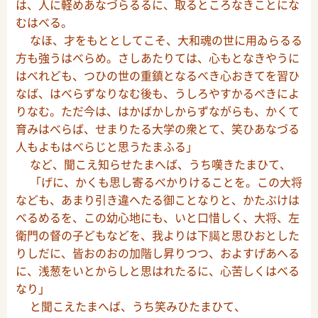
は、人に軽めあなづらるるに、取るところなきことにな
むはべる。
なほ、才をもととしてこそ、大和魂の世に用ゐらるる
方も強うはべらめ。さしあたりては、心もとなきやうに
はべれども、つひの世の重鎮となるべき心おきてを習ひ
なば、はべらずなりなむ後も、うしろやすかるべきによ
りなむ。ただ今は、はかばかしからずながらも、かくて
育みはべらば、せまりたる大学の衆とて、笑ひあなづる
人もよもはべらじと思うたまふる」
など、聞こえ知らせたまへば、うち嘆きたまひて、
「げに、かくも思し寄るべかりけることを。この大将
なども、あまり引き違へたる御ことなりと、かたぶけは
べるめるを、この幼心地にも、いと口惜しく、大将、左
衛門の督の子どもなどを、我よりは下臈と思ひおとした
りしだに、皆おのおの加階し昇りつつ、およすげあへる
に、浅葱をいとからしと思はれたるに、心苦しくはべる
なり」
と聞こえたまへば、うち笑みひたまひて、