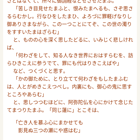
さとはなくて、所々に御誦経などせさせたまふ。
「苦しき目見せたまふと、恨みたまへるも、さぞ思さ
るらむかし。行なひをしたまひ、よろづに罪軽げなりし
御ありさまながら、この一つことにてぞ、この世の濁り
をすすいたまはざらむ」
と、ものの心を深く思したどるに、いみじく悲しけれ
ば、
「何わざをして、知る人なき世界におはすらむを、訪
らひきこえに参うでて、罪にも代はりきこえばや」
など、つくづくと思す。
「かの御ために、とり立てて何わざをもしたまふむ
は、人とがめきこえつべし。内裏にも、御心の鬼に思す
ところやあらむ」
と、思しつつむほどに、阿弥陀仏を心にかけて念じた
てまつりたまふ。「同じ蓮に」とこそは、
「亡き人を慕ふ心にまかせても
影見ぬ三つの瀬にや惑はむ」