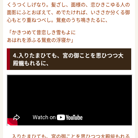
くうつくしげなり。髪ざし、面様の、恋ひきこゆる人の
面影にふとおぼえて、めでたければ、いささか分くる御
心もとり重ねつべし。鴛鴦のうち鳴きたるに、
「かきつめて昔恋しき雪もよに
あはれを添ふる鴛鴦の浮寝か」
入りたまひても、宮の御ことを思ひつつ大
殿籠もれるに、
入りたまひても、宮の御ことを思ひつつ大殿籠もれる