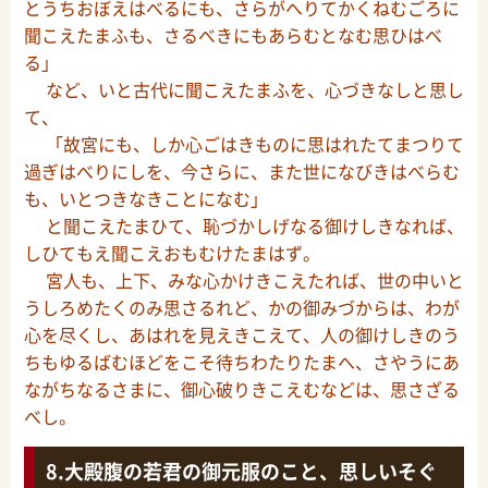
とうちおぼえはべるにも、さらがへりてかくねむごろに
聞こえたまふも、さるべきにもあらむとなむ思ひはべ
る」
など、いと古代に聞こえたまふを、心づきなしと思し
て、
「故宮にも、しか心ごはきものに思はれたてまつりて
過ぎはべりにしを、今さらに、また世になびきはべらむ
も、いとつきなきことになむ」
と聞こえたまひて、恥づかしげなる御けしきなれば、
しひてもえ聞こえおもむけたまはず。
宮人も、上下、みな心かけきこえたれば、世の中いと
うしろめたくのみ思さるれど、かの御みづからは、わが
心を尽くし、あはれを見えきこえて、人の御けしきのう
ちもゆるばむほどをこそ待ちわたりたまへ、さやうにあ
ながちなるさまに、御心破りきこえむなどは、思さざる
べし。
大殿腹の若君の御元服のこと、思しいそぐ