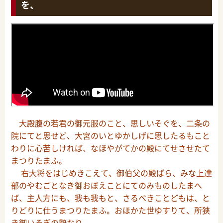
を、
大殿腹の若君の御元服のこと、思しいそぐを、二条の
院にてと思せど、大宮のいとゆかしげに思したるもこと
わりに心苦しければ、なほやがてかの殿にてせさせたて
まつりたまふ。
右大将をはじめきこえて、御伯父の殿ばら、みな上達
部のやむごとなき御おぼえことにてのみものしたまへ
ば、主人方にも、我も我もと、さるべきことどもは、と
りどりに仕うまつりたまふ。おほかた世ゆすりて、所狭
き御いそぎの勢なり。