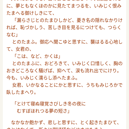
に、夢ともなくほのかに見たてまつるを、いみじく恨み
たまへる御けしきにて、
「漏らさじとのたまひしかど、憂き名の隠れなかりけ
れば、恥づかしう、苦しき目を見るにつけても、つらく
なむ」
とのたまふ。御応へ聞こゆと思すに、襲はるる心地し
て、女君の、
「こは、など、かくは」
とのたまふに、おどろきて、いみじく口惜しく、胸の
おきどころなく騒げば、抑へて、涙も流れ出でにけり。
今も、いみじく濡らし添へたまふ。
女君、いかなることにかと思すに、うちもみじろかで
臥したまへり。
「とけて寝ぬ寝覚さびしき冬の夜に
むすぼほれつる夢の短さ」
なかなか飽かず、悲しと思すに、とく起きたまひて、