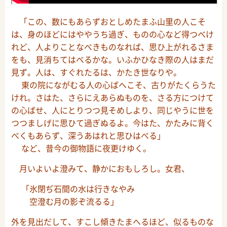
「この、数にもあらずおとしめたまふ山里の人こそ
は、身のほどにはややうち過ぎ、ものの心など得つべけ
れど、人よりことなべきものなれば、思ひ上がれるさま
をも、見消ちてはべるかな。いふかひなき際の人はまだ
見ず。人は、すぐれたるは、かたき世なりや。
東の院にながむる人の心ばへこそ、古りがたくらうた
けれ。さはた、さらにえあらぬものを、さる方につけて
の心ばせ、人にとりつつ見そめしより、同じやうに世を
つつましげに思ひて過ぎぬるよ。今はた、かたみに背く
べくもあらず、深うあはれと思ひはべる」
など、昔今の御物語に夜更けゆく。
月いよいよ澄みて、静かにおもしろし。女君、
「氷閉ぢ石間の水は行きなやみ
空澄む月の影ぞ流るる」
外を見出だして、すこし傾きたまへるほど、似るものな