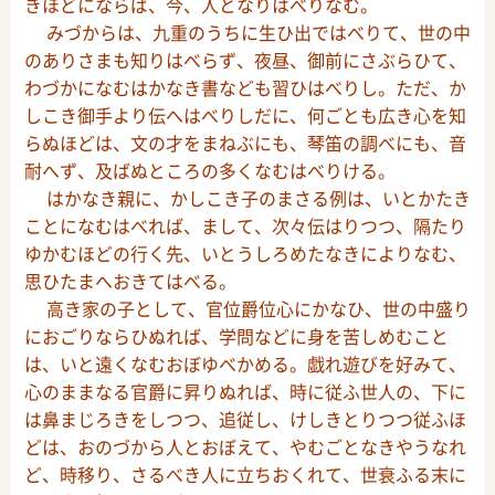
きほどにならば、今、人となりはべりなむ。
みづからは、九重のうちに生ひ出ではべりて、世の中
のありさまも知りはべらず、夜昼、御前にさぶらひて、
わづかになむはかなき書なども習ひはべりし。ただ、か
しこき御手より伝へはべりしだに、何ごとも広き心を知
らぬほどは、文の才をまねぶにも、琴笛の調べにも、音
耐へず、及ばぬところの多くなむはべりける。
はかなき親に、かしこき子のまさる例は、いとかたき
ことになむはべれば、まして、次々伝はりつつ、隔たり
ゆかむほどの行く先、いとうしろめたなきによりなむ、
思ひたまへおきてはべる。
高き家の子として、官位爵位心にかなひ、世の中盛り
におごりならひぬれば、学問などに身を苦しめむこと
は、いと遠くなむおぼゆべかめる。戯れ遊びを好みて、
心のままなる官爵に昇りぬれば、時に従ふ世人の、下に
は鼻まじろきをしつつ、追従し、けしきとりつつ従ふほ
どは、おのづから人とおぼえて、やむごとなきやうなれ
ど、時移り、さるべき人に立ちおくれて、世衰ふる末に