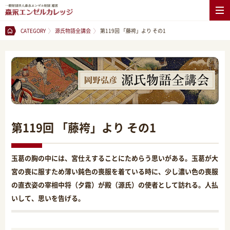
CATEGORY
源氏物語全講会
第119回 「藤袴」より その1
第119回 「藤袴」より その1
玉葛の胸の中には、宮仕えすることにためらう思いがある。玉葛が大
宮の喪に服すため薄い鈍色の喪服を着ている時に、少し濃い色の喪服
の直衣姿の宰相中将（夕霧）が殿（源氏）の使者として訪れる。人払
いして、思いを告げる。