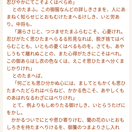
忍びやかにてこそよくはべらめ」
とのたまふ。この御服なんどの詳しきさまを、人にあ
まねく知らせじとおもむけたまへるけしき、いと労あ
り。中将も、
「漏らさじと、つつませたまふらむこそ、心憂けれ。
忍びがたく思ひたまへらるる形見なれば、脱ぎ捨てはべ
らむことも、いともの憂くはべるものを。さても、あや
しうもて離れぬことの、また心得がたきにこそはべれ。
この御あらはし衣の色なくは、えこそ思ひたまへ分くま
じかりけれ」
とのたまへば、
「何ごとも思ひ分かぬ心には、ましてともかくも思ひ
たまへたどられはべらねど、かかる色こそ、あやしくも
のあはれなるわざにはべりけれ」
とて、例よりもしめりたる御けしき、いとらうたげに
をかし。
かかるついでにとや思ひ寄りけむ、蘭の花のいとおも
しろきを持たまへりけるを、御簾のつまよりさし入れ