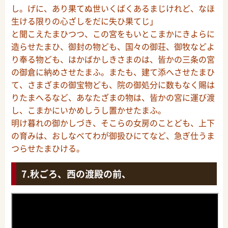
し。げに、あり果てぬ世いくばくあるまじけれど、なほ
生ける限りの心ざしをだに失ひ果てじ」
と聞こえたまひつつ、この宮をもいとこまかにきよらに
造らせたまひ、御封の物ども、国々の御荘、御牧などよ
り奉る物ども、はかばかしきさまのは、皆かの三条の宮
の御倉に納めさせたまふ。またも、建て添へさせたまひ
て、さまざまの御宝物ども、院の御処分に数もなく賜は
りたまへるなど、あなたざまの物は、皆かの宮に運び渡
し、こまかにいかめしうし置かせたまふ。
明け暮れの御かしづき、そこらの女房のことども、上下
の育みは、おしなべてわが御扱ひにてなど、急ぎ仕うま
つらせたまひける。
秋ごろ、西の渡殿の前、