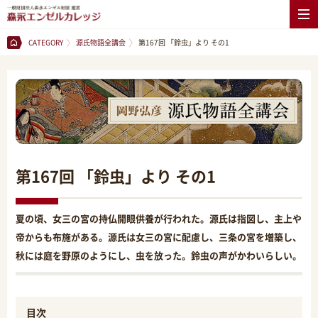
CATEGORY
源氏物語全講会
第167回 「鈴虫」より その1
第167回 「鈴虫」より その1
夏の頃、女三の宮の持仏開眼供養が行われた。源氏は指図し、主上や
帝からも布施がある。源氏は女三の宮に配慮し、三条の宮を増築し、
秋には庭を野原のようにし、虫を放った。鈴虫の声がかわいらしい。
目次