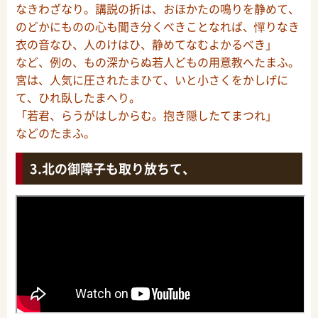
なきわざなり。講説の折は、おほかたの鳴りを静めて、
のどかにものの心も聞き分くべきことなれば、憚りなき
衣の音なひ、人のけはひ、静めてなむよかるべき」
など、例の、もの深からぬ若人どもの用意教へたまふ。
宮は、人気に圧されたまひて、いと小さくをかしげに
て、ひれ臥したまへり。
「若君、らうがはしからむ。抱き隠したてまつれ」
などのたまふ。
北の御障子も取り放ちて、