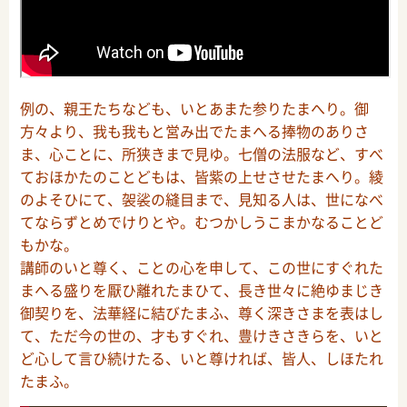
例の、親王たちなども、いとあまた参りたまへり。御
方々より、我も我もと営み出でたまへる捧物のありさ
ま、心ことに、所狭きまで見ゆ。七僧の法服など、すべ
ておほかたのことどもは、皆紫の上せさせたまへり。綾
のよそひにて、袈裟の縫目まで、見知る人は、世になべ
てならずとめでけりとや。むつかしうこまかなることど
もかな。
講師のいと尊く、ことの心を申して、この世にすぐれた
まへる盛りを厭ひ離れたまひて、長き世々に絶ゆまじき
御契りを、法華経に結びたまふ、尊く深きさまを表はし
て、ただ今の世の、才もすぐれ、豊けきさきらを、いと
ど心して言ひ続けたる、いと尊ければ、皆人、しほたれ
たまふ。