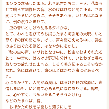
まひつつ念誦したまふ。若き尼君たち二、三人、花奉る
とて鳴らす閼伽坏の音、水のけはひなど聞こゆる、さま
変はりたるいとなみに、そそきあへる、いとあはれなる
に、例の渡りたまひて、
「虫の音いとしげう乱るる夕べかな」
とて、われも忍びてうち誦じたまふ阿弥陀の大呪、いと
尊くほのぼの聞こゆ。げに、声々聞こえたる中に、鈴虫
のふり出でたるほど、はなやかにをかし。
「秋の虫の声、いづれとなき中に、松虫なむすぐれたる
とて、中宮の、はるけき野辺を分けて、いとわざと尋ね
取りつつ放たせたまへる、しるく鳴き伝ふるこそ少なか
なれ。名には違ひて、命のほどはかなき虫にぞあるべ
き。
心にまかせて、人聞かぬ奥山、はるけき野の松原に、声
惜しまぬも、いと隔て心ある虫になむありける。鈴虫
は、心やすく、今めいたるこそらうたけれ」
などのたまへば、宮、
「おほかたの秋をば憂しと知りにしを