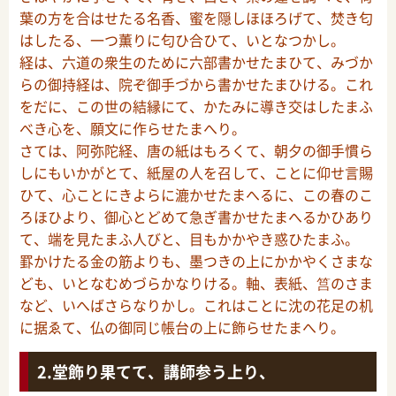
葉の方を合はせたる名香、蜜を隠しほほろげて、焚き匂
はしたる、一つ薫りに匂ひ合ひて、いとなつかし。
経は、六道の衆生のために六部書かせたまひて、みづか
らの御持経は、院ぞ御手づから書かせたまひける。これ
をだに、この世の結縁にて、かたみに導き交はしたまふ
べき心を、願文に作らせたまへり。
さては、阿弥陀経、唐の紙はもろくて、朝夕の御手慣ら
しにもいかがとて、紙屋の人を召して、ことに仰せ言賜
ひて、心ことにきよらに漉かせたまへるに、この春のこ
ろほひより、御心とどめて急ぎ書かせたまへるかひあり
て、端を見たまふ人びと、目もかかやき惑ひたまふ。
罫かけたる金の筋よりも、墨つきの上にかかやくさまな
ども、いとなむめづらかなりける。軸、表紙、筥のさま
など、いへばさらなりかし。これはことに沈の花足の机
に据ゑて、仏の御同じ帳台の上に飾らせたまへり。
堂飾り果てて、講師参う上り、