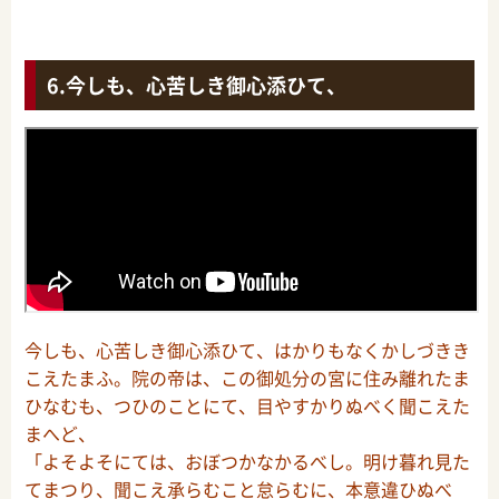
今しも、心苦しき御心添ひて、
今しも、心苦しき御心添ひて、はかりもなくかしづきき
こえたまふ。院の帝は、この御処分の宮に住み離れたま
ひなむも、つひのことにて、目やすかりぬべく聞こえた
まへど、
「よそよそにては、おぼつかなかるべし。明け暮れ見た
てまつり、聞こえ承らむこと怠らむに、本意違ひぬべ