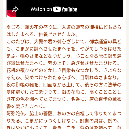
夏ごろ、蓮の花の盛りに、入道の姫宮の御持仏どもあら
はしたまへる、供養ぜさせたまふ。
このたびは、大殿の君の御心ざしにて、御念誦堂の具ど
も、こまかに調へさせたまへるを、やがてしつらはせた
まふ。幡のさまなどなつかしう、心ことなる唐の錦を選
び縫はせたまへり。紫の上ぞ、急ぎせさせたまひける。
花机の覆ひなどのをかしき目染もなつかしう、きよらな
る匂ひ、染めつけられたる心ばへ、目馴れぬさまなり。
夜の御帳の帷を、四面ながら上げて、後ろの方に法華の
曼陀羅かけたてまつりて、銀の花瓶に、高くことことし
き花の色を調へてたてまつり、名香に、唐の百歩の薫衣
香を焚きたまへり。
阿弥陀仏、脇士の菩薩、おのおの白檀して作りたてまつ
りたる、こまかにうつくしげなり。閼伽の具は、例の、
きはやかに小さくて、青き、白き、紫の蓮を調へて、荷