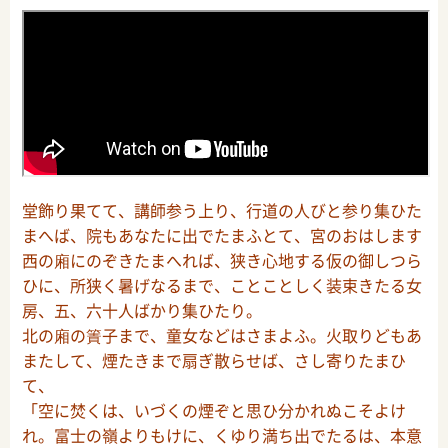
堂飾り果てて、講師参う上り、行道の人びと参り集ひた
まへば、院もあなたに出でたまふとて、宮のおはします
西の廂にのぞきたまへれば、狭き心地する仮の御しつら
ひに、所狭く暑げなるまで、ことことしく装束きたる女
房、五、六十人ばかり集ひたり。
北の廂の簀子まで、童女などはさまよふ。火取りどもあ
またして、煙たきまで扇ぎ散らせば、さし寄りたまひ
て、
「空に焚くは、いづくの煙ぞと思ひ分かれぬこそよけ
れ。富士の嶺よりもけに、くゆり満ち出でたるは、本意