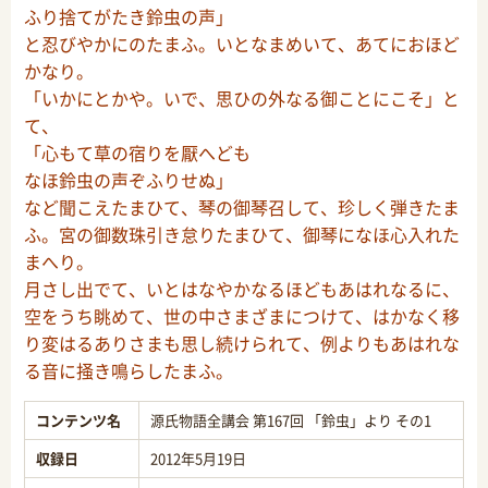
ふり捨てがたき鈴虫の声」
と忍びやかにのたまふ。いとなまめいて、あてにおほど
かなり。
「いかにとかや。いで、思ひの外なる御ことにこそ」と
て、
「心もて草の宿りを厭へども
なほ鈴虫の声ぞふりせぬ」
など聞こえたまひて、琴の御琴召して、珍しく弾きたま
ふ。宮の御数珠引き怠りたまひて、御琴になほ心入れた
まへり。
月さし出でて、いとはなやかなるほどもあはれなるに、
空をうち眺めて、世の中さまざまにつけて、はかなく移
り変はるありさまも思し続けられて、例よりもあはれな
る音に掻き鳴らしたまふ。
コンテンツ名
源氏物語全講会 第167回 「鈴虫」より その1
収録日
2012年5月19日