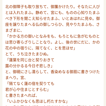
北の御障子も取り放ちて、御簾かけたり。そなたに人び
とは入れたまふ。静めて、宮にも、ものの心知りたまふ
べき下形を聞こえ知らせたまふ、いとあはれに見ゆ。御
座を譲りたまへる仏の御しつらひ、見やりたまふも、さ
まざまに、
「かかる方の御いとなみをも、もろともに急がむものと
は思ひ寄らざりしことなり。よし、後の世にだに、かの
花の中の宿りに、隔てなく、とを思ほせ」
とて、うち泣きたまひぬ。
「蓮葉を同じ台と契りおきて
露の分かるる今日ぞ悲しき」
と、御硯にさし濡らして、香染めなる御扇に書きつけた
まへり。宮、
「隔てなく蓮の宿を契りても
君が心や住まじとすらむ」
と書きたまへれば、
「いふかひなくも思ほし朽たすかな」