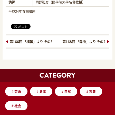
講師
岡野弘彦（國學院大學名誉教授）
平成24年春期講座
第166回 「横笛」より その3
第168回 「鈴虫」より その2
#
芸術
#
身体
#
自然
#
古典
#
社会