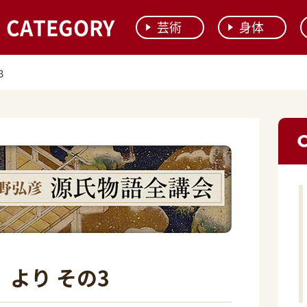
CATEGORY
芸術
身体
3
」より その3