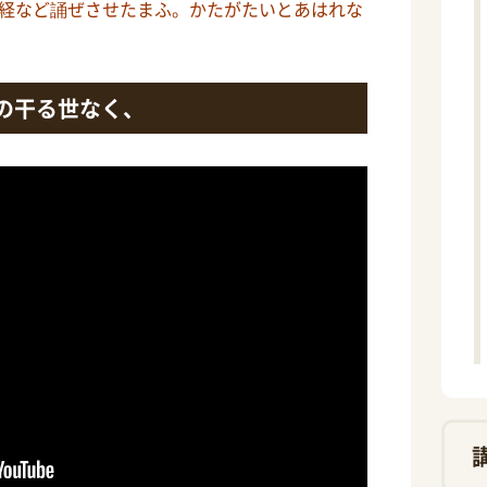
経など誦ぜさせたまふ。かたがたいとあはれな
の干る世なく、