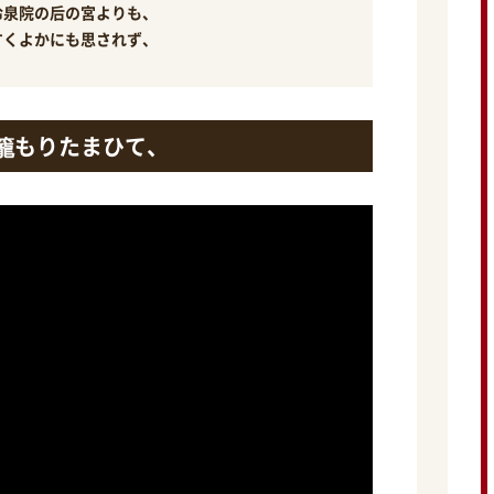
冷泉院の后の宮よりも、
すくよかにも思されず、
籠もりたまひて、