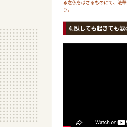
る念仏をばさるものにて、法華
り。
臥しても起きても涙