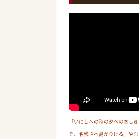
「いにしへの秋の夕べの恋しき
ぞ、名残さへ憂かりける。やむ