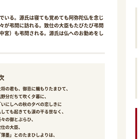
でいる。源氏は寝ても覚めても阿弥陀仏を念じ
々が弔問に訪れる。致仕の大臣もたびたび弔問
中宮）も弔問される。源氏は仏へのお勤めをし
次
大将の君も、御忌に籠もりたまひて、
風野分だちて吹く夕暮に、
「いにしへの秋の夕べの恋しきに
臥しても起きても涙の干る世なく、
所々の御とぶらひ、
致仕の大臣、
「薄墨」とのたまひしよりは、