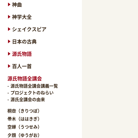
神曲
神学大全
シェイクスピア
日本の古典
源氏物語
百人一首
源氏物語全講会
源氏物語全講会講義一覧
プロジェクトのねらい
源氏全講会の由来
桐壺（きりつぼ）
帚木（ははきぎ）
空蝉（うつせみ）
夕顔（ゆうがお）