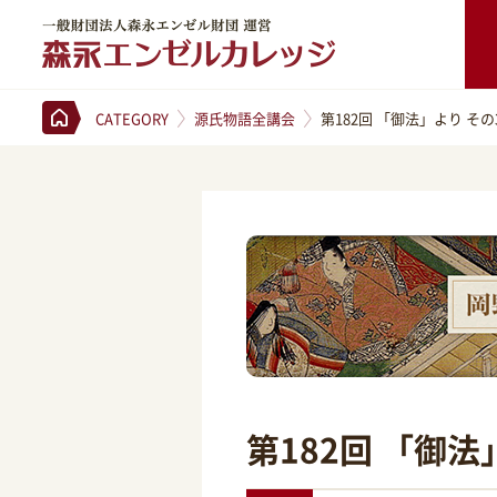
一般財団法人森永エンゼル財団 運営 森永エンゼルカレッジ
CATEGORY
源氏物語全講会
第182回 「御法」より その
第182回 「御法