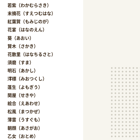
若紫（わかむらさき）
末摘花（すえつむはな）
紅葉賀（もみじのが）
花宴（はなのえん）
葵（あおい）
賢木（さかき）
花散里（はなちるさと）
須磨（すま）
明石（あかし）
澪標（みおつくし）
蓬生（よもぎう）
関屋（せきや）
絵合（えあわせ）
松風（まつかぜ）
薄雲（うすぐも）
朝顔（あさがお）
乙女（おとめ）