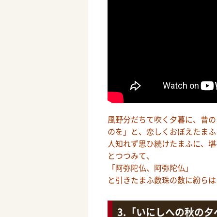
風野分だちて吹く夕暮に、昔の
のを」と、恋しくおぼえたまふ
人知れず思ひ続けたまふに、堪
とつつみて、
「阿弥陀仏、阿弥陀仏」
と引きたまふ数珠の数に紛らは
「いにしへの秋の夕