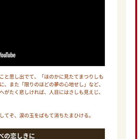
こと思し出でて、「ほのかに見たてまつりしも
に、また「限りのほどの夢の心地せし」など、
へがたく悲しければ、人目にはさしも見えじ、
してぞ、涙の玉をばもて消ちたまひける。
べの恋しきに