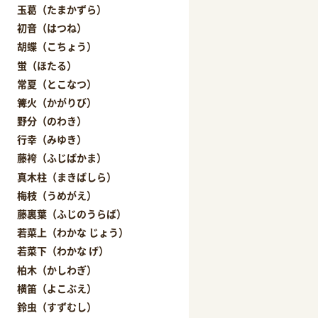
玉葛（たまかずら）
初音（はつね）
胡蝶（こちょう）
蛍（ほたる）
常夏（とこなつ）
篝火（かがりび）
野分（のわき）
行幸（みゆき）
藤袴（ふじばかま）
真木柱（まきばしら）
梅枝（うめがえ）
藤裏葉（ふじのうらば）
若菜上（わかな じょう）
若菜下（わかな げ）
柏木（かしわぎ）
横笛（よこぶえ）
鈴虫（すずむし）