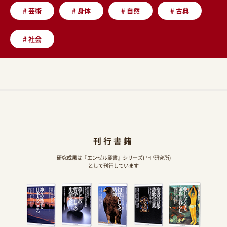
#
芸術
#
身体
#
自然
#
古典
#
社会
刊行書籍
研究成果は『エンゼル叢書』シリーズ(PHP研究所)
として刊行しています