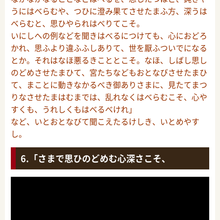
うにはべらむや、つひに澄み果てさせたまふ方、深うは
べらむと、思ひやられはべりてこそ。
いにしへの例などを聞きはべるにつけても、心におどろ
かれ、思ふより違ふふしありて、世を厭ふついでになる
とか。それはなほ悪るきこととこそ。なほ、しばし思し
のどめさせたまひて、宮たちなどもおとなびさせたまひ
て、まことに動きなかるべき御ありさまに、見たてまつ
りなさせたまはむまでは、乱れなくはべらむこそ、心や
すくも、うれしくもはべるべけれ」
など、いとおとなびて聞こえたるけしき、いとめやす
し。
「さまで思ひのどめむ心深さこそ、