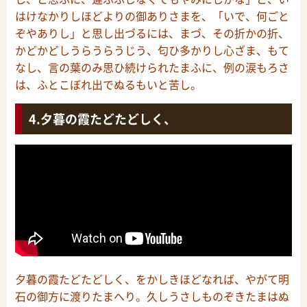
はけなかりしほどよりの御ありさまを、「いで、何ごと
ぞやありし」と思し出づるには、まづ、その折かの折、
かどかどしうらうらうじう、匂ひ多かりし心ざま、もて
なし、言の葉のみ思ひ続けられたまふに、例の涙もろさ
は、ふとこぼれ出でぬるもいと苦し。
夕暮の霞たどたどしく、
夕暮の霞たどたどしく、をかしきほどなれば、やがて明
石の御方に渡りたまへり。久しうさしものぞきたまはぬ