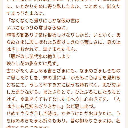
に、いとかりそめに寄り臥したまふ。つとめて、御文た
てまつりたまふに、
「なくなくも帰りにしかな仮の世は
いづこもつひの常世ならぬに」
昨夜の御ありさまは恨めしげなりしかど、いとかく、あ
らぬさまに思しほれたる御けしきの心苦しさに、身の上
はさしおかれて、涙ぐまれたまふ。
「雁がゐし苗代水の絶えしより
映りし花の影をだに見ず」
古りがたくよしある書きざまにも、なまめざましきもの
に思したりしを、末の世には、かたみに心ばせを見知る
どちにて、うしろやすき方にはうち頼むべく、思ひ交は
したまひながら、またさりとて、ひたぶるにはたうちと
けず、ゆゑありてもてなしたまへりし心おきてを、「人
はさしも見知らざりきかし」など思し出づ。
せめてさうざうしき時は、かやうにただおほかたに、う
ちほのめきたまふ折々もあり。昔の御ありさまには、名
残なくなりにたるべし。