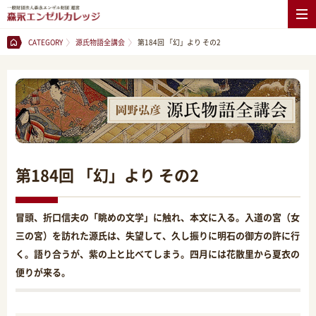
CATEGORY
源氏物語全講会
第184回 「幻」より その2
第184回 「幻」より その2
冒頭、折口信夫の「眺めの文学」に触れ、本文に入る。入道の宮（女
三の宮）を訪れた源氏は、失望して、久し振りに明石の御方の許に行
く。語り合うが、紫の上と比べてしまう。四月には花散里から夏衣の
便りが来る。