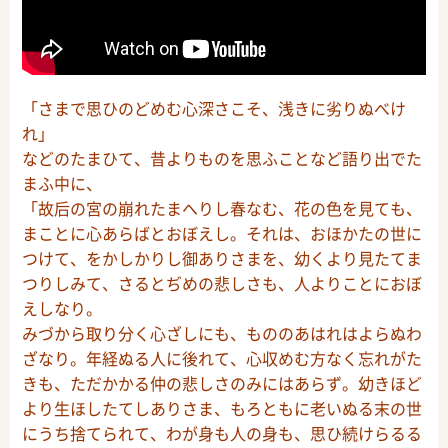
「さまで思ひのどめむ心深さこそ、浅きに劣りぬべけ
れ」
などのたまひて、昔よりものを思ふことなど語り出でた
まふ中に、
「故后の宮の崩れたまへりし春なむ、花の色を見ても、
まことに心あらばとおぼえし。それは、おほかたの世に
つけて、をかしかりし御ありさまを、幼くより見たてま
つりしみて、さるとぢめの悲しさも、人よりことにおぼ
えしなり。
みづから取り分く心ざしにも、もののあはれはよらぬわ
ざなり。年経ぬる人に後れて、心収めむ方なく忘れがた
きも、ただかかる仲の悲しさのみにはあらず。幼きほど
より生ほしたてしありさま、もろともに老いぬる末の世
にうち捨てられて、わが身も人の身も、思ひ続けらるる