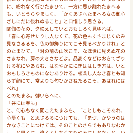
に、紛れなく行ひたまひて、一方に思ひ離れたまへる
も、いとうらやましく、「かくあさへたまへる女の御心
ざしにだに後れぬること」と口惜しう思さる。
閼伽の花の、夕映えしていとおもしろく見ゆれば、
「春に心寄せたりし人なくて、花の色もすさまじくのみ
見なさるるを、仏の御飾りにてこそ見るべかりけれ」と
のたまひて、「対の前の山吹こそ、なほ世に見えぬ花の
さまなれ。房の大きさなどよ。品高くなどはおきてざり
ける花にやあらむ、はなやかににぎははしき方は、いと
おもしろきものになむありける。植ゑし人なき春とも知
らず顔にて、常よりも匂ひかさねたるこそ、あはれには
べれ」
とのたまふ。御いらへに、
「谷には春も」
と、何心もなく聞こえたまふを、「ことしもこそあれ、
心憂くも」と思さるるにつけても、「まづ、かやうのは
かなきことにつけては、そのことのさらでもありなむか
し、と思ふに、違ふふしなくてもやみにしかな」と、い