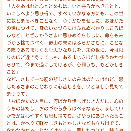
「人をあはれと心とどめむは、いと悪ろかべきことと、
いにしへより思ひ得て、すべていかなる方にも、この世
に執とまるべきことなく、心づかひをせしに、おほかた
の世につけて、身のいたづらにはふれぬべかりしころほ
ひなど、とざまかうざまに思ひめぐらししに、命をもみ
づから捨てつべく、野山の末にはふらかさむに、ことな
る障りあるまじくなむ思ひなりしを、末の世に、今は限
りのほど近き身にてしも、あるまじきほだし多うかかづ
らひて、今まで過ぐしてけるが、心弱うも、もどかしき
こと」
など、さして一つ筋の悲しさにのみはのたまはねど、思
したるさまのことわりに心苦しきを、いとほしう見たて
まつりて、
「おほかたの人目に、何ばかり惜しげなき人だに、心の
うちのほだし、おのづから多うはべるなるを、ましてい
かでかは心やすくも思し捨てむ。さやうにあさへたるこ
とは、かへりて軽々しきもどかしさなども立ち出でて、
なかなかなることなどはべるを、思したつほど、鈍きや