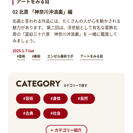
アートをみる目
02 北斎 「神奈川沖浪裏」編
名画と言われる作品には、たくさんの人が心を動かされる
魅力があります。 第二回は、浮世絵として有名な葛飾北
斎の「冨嶽三十六景 神奈川沖浪裏」を 一緒に鑑賞して
みましょう。
2025.1.7 tue
#芸術
#美術
エンゼル美術ラボ
アートをみる目
カテゴリーで探す
#
芸術
#
身体
#
自然
#
古典
#
社会
カテゴリー紹介