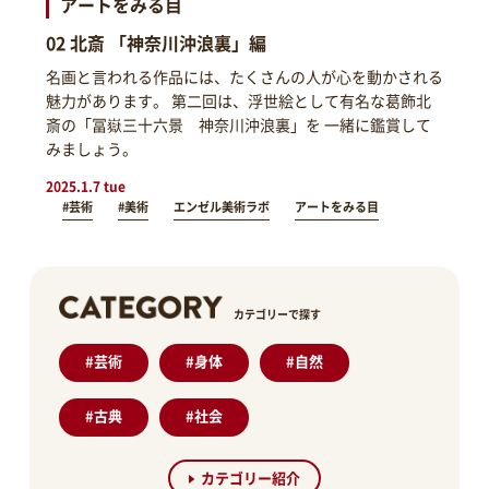
アートをみる目
02 北斎 「神奈川沖浪裏」編
名画と言われる作品には、たくさんの人が心を動かされる
魅力があります。 第二回は、浮世絵として有名な葛飾北
斎の「冨嶽三十六景 神奈川沖浪裏」を 一緒に鑑賞して
みましょう。
2025.1.7 tue
#芸術
#美術
エンゼル美術ラボ
アートをみる目
カテゴリーで探す
#
芸術
#
身体
#
自然
#
古典
#
社会
カテゴリー紹介