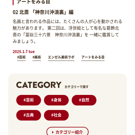
アートをみる目
02 北斎 「神奈川沖浪裏」編
名画と言われる作品には、たくさんの人が心を動かされる
魅力があります。 第二回は、浮世絵として有名な葛飾北
斎の「冨嶽三十六景 神奈川沖浪裏」を 一緒に鑑賞して
みましょう。
2025.1.7 tue
#芸術
#美術
エンゼル美術ラボ
アートをみる目
カテゴリーで探す
#
芸術
#
身体
#
自然
#
古典
#
社会
カテゴリー紹介