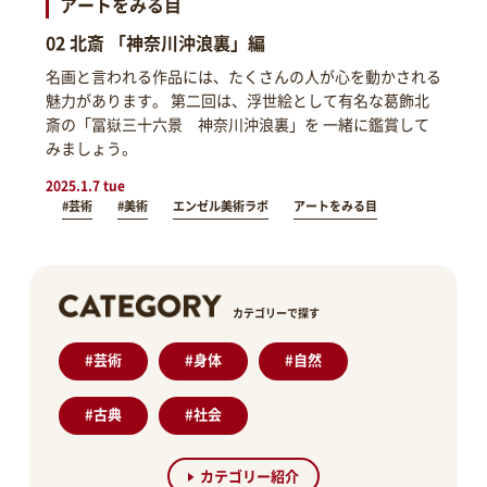
アートをみる目
02 北斎 「神奈川沖浪裏」編
名画と言われる作品には、たくさんの人が心を動かされる
魅力があります。 第二回は、浮世絵として有名な葛飾北
斎の「冨嶽三十六景 神奈川沖浪裏」を 一緒に鑑賞して
みましょう。
2025.1.7 tue
#芸術
#美術
エンゼル美術ラボ
アートをみる目
カテゴリーで探す
#
芸術
#
身体
#
自然
#
古典
#
社会
カテゴリー紹介