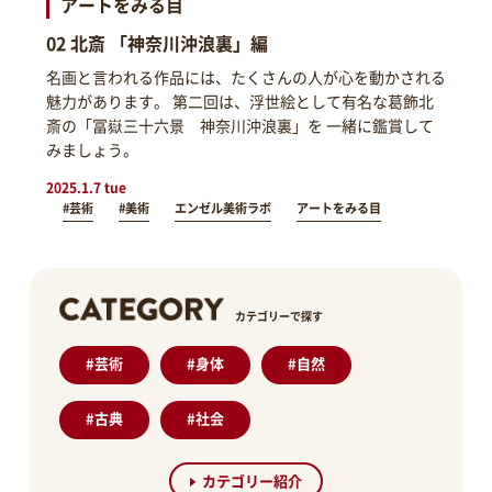
アートをみる目
02 北斎 「神奈川沖浪裏」編
名画と言われる作品には、たくさんの人が心を動かされる
魅力があります。 第二回は、浮世絵として有名な葛飾北
斎の「冨嶽三十六景 神奈川沖浪裏」を 一緒に鑑賞して
みましょう。
2025.1.7 tue
#芸術
#美術
エンゼル美術ラボ
アートをみる目
カテゴリーで探す
#
芸術
#
身体
#
自然
#
古典
#
社会
カテゴリー紹介