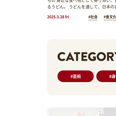
るうどん。 うどんを通して、日本の
2025.3.28 fri
#社会
#食文
#
芸術
#
身