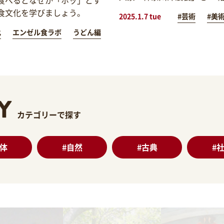
食文化を学びましょう。
2025.1.7 tue
#芸術
#美
化
エンゼル食ラボ
うどん編
カテゴリーで探す
体
#
自然
#
古典
#