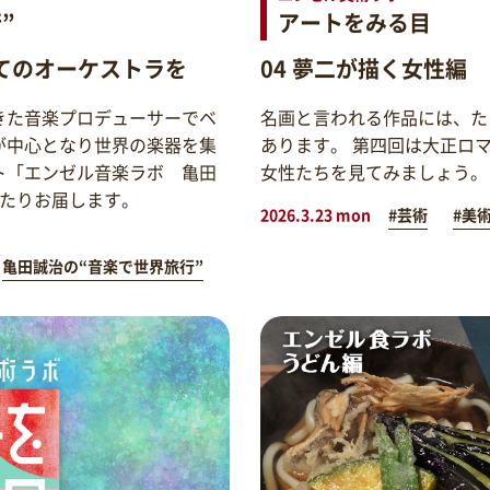
”
アートをみる目
てのオーケストラを
04 夢二が描く女性編
きた音楽プロデューサーでベ
名画と言われる作品には、た
が中心となり世界の楽器を集
あります。 第四回は大正ロ
ト「エンゼル音楽ラボ 亀田
女性たちを見てみましょう。
わたりお届します。
2026.3.23 mon
#芸術
#美
亀田誠治の“音楽で世界旅行”