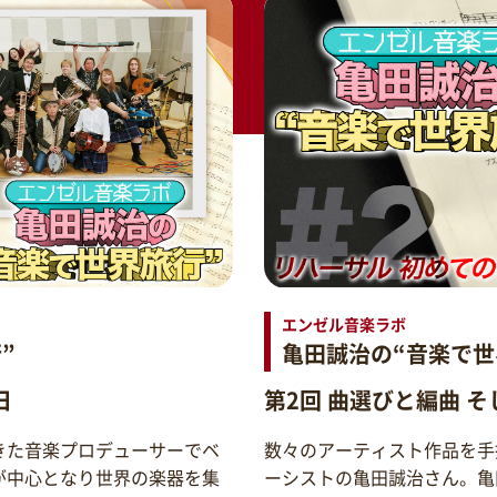
エンゼル音楽ラボ
”
亀田誠治の“音楽で世
日
第2回 曲選びと編曲 
きた音楽プロデューサーでベ
数々のアーティスト作品を手
が中心となり世界の楽器を集
ーシストの亀田誠治さん。亀