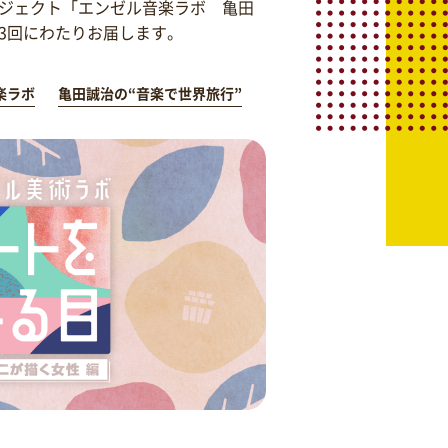
ジェクト「エンゼル音楽ラボ 亀田
を3回にわたりお届します。
楽ラボ
亀田誠治の“音楽で世界旅行”