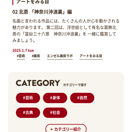
アートをみる目
02 北斎 「神奈川沖浪裏」編
名画と言われる作品には、たくさんの人が心を動かされる
魅力があります。 第二回は、浮世絵として有名な葛飾北
斎の「冨嶽三十六景 神奈川沖浪裏」を 一緒に鑑賞して
みましょう。
2025.1.7 tue
#芸術
#美術
エンゼル美術ラボ
アートをみる目
カテゴリーで探す
#
芸術
#
身体
#
自然
#
古典
#
社会
カテゴリー紹介