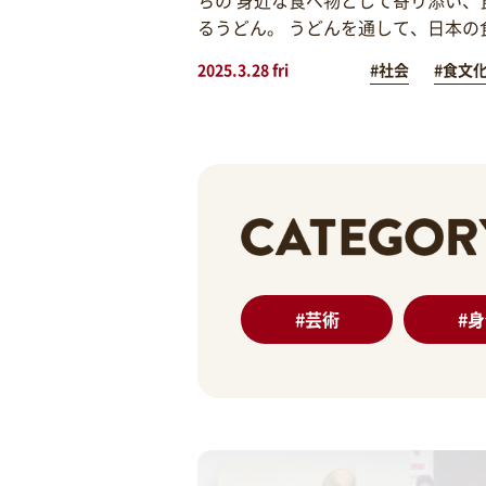
るうどん。 うどんを通して、日本の
2025.3.28 fri
#社会
#食文
#
芸術
#
身