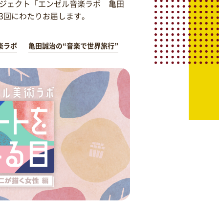
ジェクト「エンゼル音楽ラボ 亀田
を3回にわたりお届します。
楽ラボ
亀田誠治の“音楽で世界旅行”