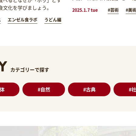
食文化を学びましょう。
2025.1.7 tue
#芸術
#美
化
エンゼル食ラボ
うどん編
カテゴリーで探す
体
#
自然
#
古典
#