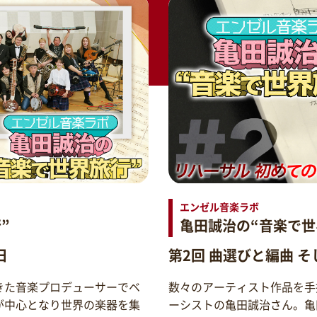
エンゼル音楽ラボ
”
亀田誠治の“音楽で世
日
第2回 曲選びと編曲 
きた音楽プロデューサーでベ
数々のアーティスト作品を手
が中心となり世界の楽器を集
ーシストの亀田誠治さん。亀