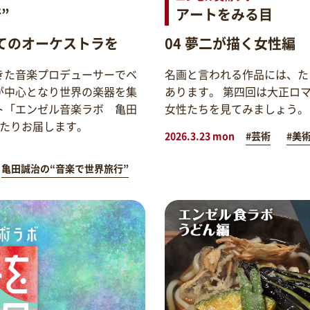
”
アートをみる目
てのオーケストラを
04 夢二が描く女性編
きた音楽プロデューサーでベ
名画と言われる作品には、た
が中心となり世界の楽器を集
あります。 第四回は大正ロ
ト「エンゼル音楽ラボ 亀田
女性たちを見てみましょう。
わたりお届します。
2026.3.23 mon
#芸術
#美
亀田誠治の“音楽で世界旅行”