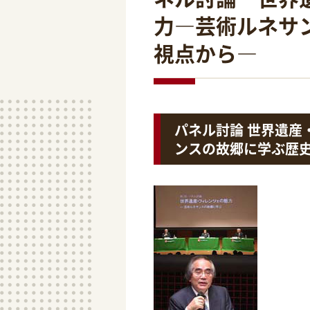
力―芸術ルネサ
視点から―
パネル討論 世界遺産
ンスの故郷に学ぶ歴