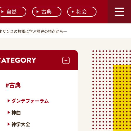
自然
古典
社会
ネサンスの故郷に学ぶ歴史の視点から―
#
古典
ダンテフォーラム
神曲
神学大全