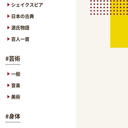
シェイクスピア
日本の古典
源氏物語
百人一首
#
芸術
一般
音楽
美術
#
身体