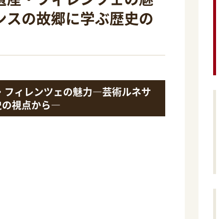
ンスの故郷に学ぶ歴史の
・フィレンツェの魅力―芸術ルネサ
史の視点から―