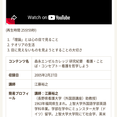
(再生時間 25分59秒)
「理論」とは心の目で見ること
テオリアの生活
目に見えないものを見ようとすることの大切さ
コンテンツ名
森永エンゼルカレッジ 研究紀要 看護・こと
ば・コンセプト－看護を哲学しよう
収録日
2005年2月27日
講師
江藤裕之
簡易プロフィ
講師：
江藤裕之
ール
（長野県看護大学（外国語講座）助教授）
1963年福岡県生まれ。上智大学外国語学部英語
学科卒業。学部在学中にミュンスター大学（ド
イツ）留学。上智大学大学院にて社会学、英米