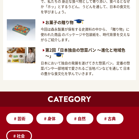
で、私たちの 身近な食べ物として寄り添い、食べるとなぜ
か「ホッ」とするうどん。 うどんを通して、日本の食文化
を学びましょう。
お菓子の贈り物
今回は森永製菓が保有する史資料の中から、「贈り物」に
使われた商品 のパッケージや包装紙を、時代背景を交えな
がらご紹介します。
第2回「日本独自の惣菜パン ～進化と地域色
～」
日本において独自の発展を遂げてきた惣菜パン。 定番の惣
菜パンや一部地域で愛されるご当地パンなどを通して 日本
の豊かな食文化を学んでいきます。
#
芸術
#
身体
#
自然
#
古典
#
社会