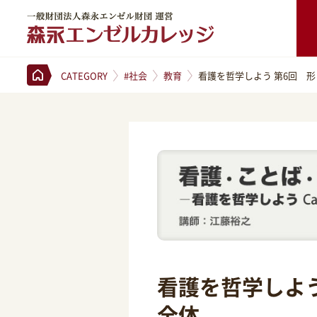
一般財団法人森永エンゼル財団 運営 森永エンゼルカレッジ
CATEGORY
#社会
教育
看護を哲学しよう 第6回 
看護を哲学しよう
全体