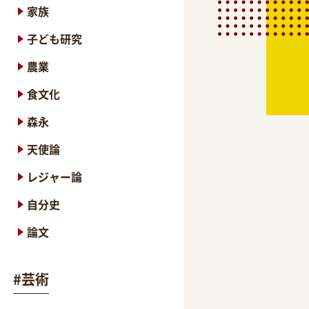
家族
子ども研究
農業
食文化
森永
天使論
レジャー論
自分史
論文
#
芸術