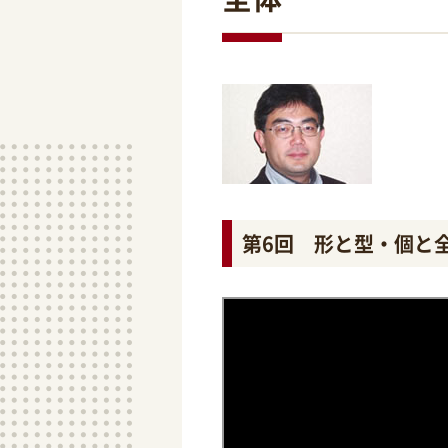
第6回 形と型・個と