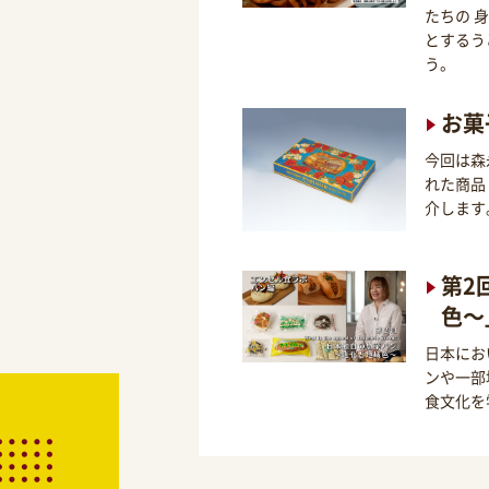
たちの 
とするう
う。
お菓
今回は森
れた商品
介します
第2
色～
日本にお
ンや一部
食文化を