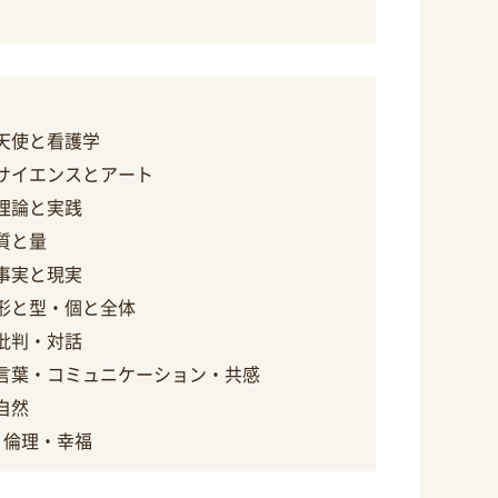
に
 天使と看護学
 サイエンスとアート
 理論と実践
 質と量
 事実と現実
 形と型・個と全体
 批判・対話
 言葉・コミュニケーション・共感
自然
 倫理・幸福