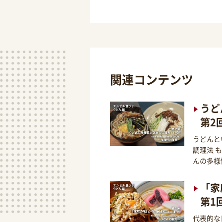
関連コンテンツ
うど
第2
うどんと
調理法 
んの多様
「家
第1
代表的な