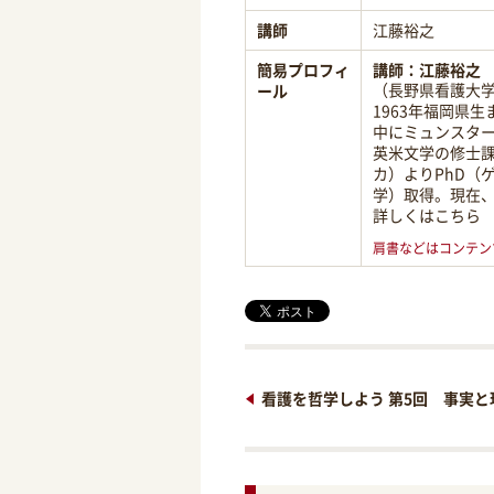
講師
江藤裕之
簡易プロフィ
講師：
江藤裕之
（長野県看護大
ール
1963年福岡県
中にミュンスタ
英米文学の修士課
カ）よりPhD（
学）取得。現在
詳しくはこちら
肩書などはコンテン
看護を哲学しよう 第5回 事実と