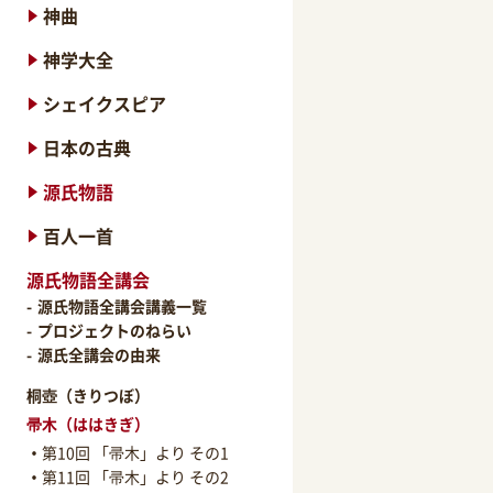
神曲
神学大全
シェイクスピア
日本の古典
源氏物語
百人一首
源氏物語全講会
源氏物語全講会講義一覧
プロジェクトのねらい
源氏全講会の由来
桐壺（きりつぼ）
帚木（ははきぎ）
第10回 「帚木」より その1
第11回 「帚木」より その2