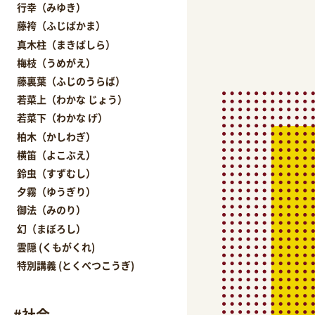
行幸（みゆき）
藤袴（ふじばかま）
真木柱（まきばしら）
梅枝（うめがえ）
藤裏葉（ふじのうらば）
若菜上（わかな じょう）
若菜下（わかな げ）
柏木（かしわぎ）
横笛（よこぶえ）
鈴虫（すずむし）
夕霧（ゆうぎり）
御法（みのり）
幻（まぼろし）
雲隠 (くもがくれ)
特別講義 (とくべつこうぎ)
#
社会