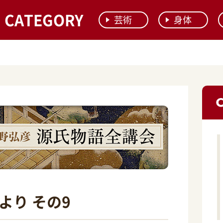
CATEGORY
芸術
身体
より その9