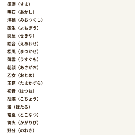
須磨（すま）
明石（あかし）
澪標（みおつくし）
蓬生（よもぎう）
関屋（せきや）
絵合（えあわせ）
松風（まつかぜ）
薄雲（うすぐも）
朝顔（あさがお）
乙女（おとめ）
玉葛（たまかずら）
初音（はつね）
胡蝶（こちょう）
蛍（ほたる）
常夏（とこなつ）
篝火（かがりび）
野分（のわき）