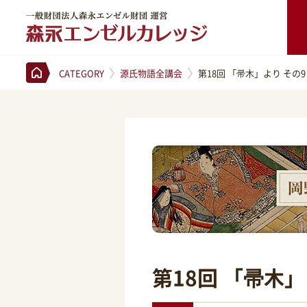
一般財団法人森永エンゼル財団 運営 森永エンゼルカレッジ
CATEGORY
源氏物語全講会
第18回 「帚木」より その9
第18回 「帚木」