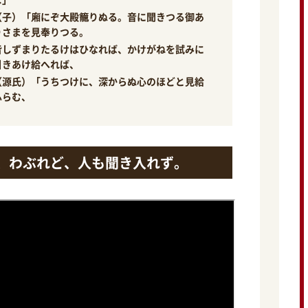
（子）「廂にぞ大殿籠りぬる。音に聞きつる御あ
りさまを見奉りつる。
皆しずまりたるけはひなれば、かけがねを試みに
引きあけ給へれば、
（源氏）「うちつけに、深からぬ心のほどと見給
ふらむ、
、わぶれど、人も聞き入れず。