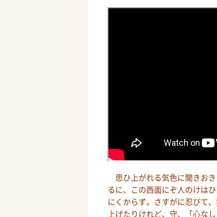
思ひ上がれる気色に聞きおき
るに、この西面にぞ人のけはひ
にくからず。さすがに忍びて、
上げたりけれど、守、「心なし