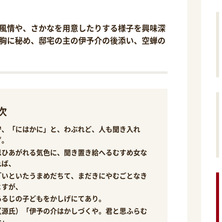
風情や、さかなを用意したりする様子を興味深
胸に秘め、邸宅の主の伊予介の後添い、空蝉の
次
守、「にはかに」と、わぶれど、人も聞き入れ
ず。
思ひあがれる気色に、聞き置き給へるむすめ女な
れば、
「いといたうまめだちて、まだきにやむごとなき
よすが、
あるじの子どもをかしげにてあり。
（源氏）「伊予の介はかしづくや。君と思ふらむ
な」