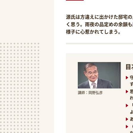
源氏は方違えに出かけた邸宅の
く思う。雨夜の品定めの余韻も
様子に心惹かれてしまう。
目
講師：岡野弘彦