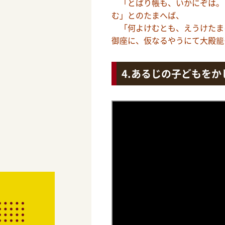
「とばり帳も、いかにぞは。
む」とのたまへば、
「何よけむとも、えうけたま
御座に、仮なるやうにて大殿籠
あるじの子どもをか