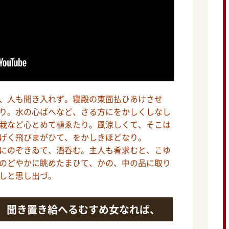
、人も聞き入れず。寝殿の東面払ひあけさせ
り。水の心ばへなど、さる方にをかしくしなし
栽など心とめて植ゑたり。風涼しくて、そこは
げく飛びまがひて、をかしきほどなり。
にのぞきゐて、酒呑む。主人も肴求むと、こゆ
のどやかに眺めたまひて、かの、中の品に取り
しと思し出づ。
、聞き置き給へるむすめ女なれば、