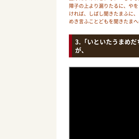
障子の上より漏りたるに、やを
ければ、しばし聞きたまふに、
めき言ふことどもを聞きたまへ
「いといたうまめだ
が、