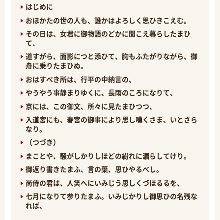
はじめに
おほかたの世の人も、誰かはよろしく思ひきこえむ。
その日は、女君に御物語のどかに聞こえ暮らしたまひ
て、
道すがら、面影につと添ひて、胸もふたがりながら、御
舟に乗りたまひぬ。
おはすべき所は、行平の中納言の、
やうやう事静まりゆくに、長雨のころになりて、
京には、この御文、所々に見たまひつつ、
入道宮にも、春宮の御事により思し嘆くさま、いとさら
なり。
（つづき）
まことや、騒がしかりしほどの紛れに漏らしてけり。
御返り書きたまふ、言の葉、思ひやるべし。
尚侍の君は、人笑へにいみじう思しくづほるるを、
七月になりて参りたまふ。いみじかりし御思ひの名残な
れば、