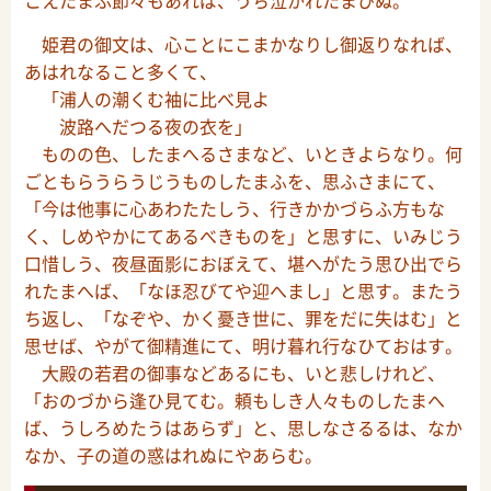
こえたまふ節々もあれば、うち泣かれたまひぬ。
姫君の御文は、心ことにこまかなりし御返りなれば、
あはれなること多くて、
「浦人の潮くむ袖に比べ見よ
波路へだつる夜の衣を」
ものの色、したまへるさまなど、いときよらなり。何
ごともらうらうじうものしたまふを、思ふさまにて、
「今は他事に心あわたたしう、行きかかづらふ方もな
く、しめやかにてあるべきものを」と思すに、いみじう
口惜しう、夜昼面影におぼえて、堪へがたう思ひ出でら
れたまへば、「なほ忍びてや迎へまし」と思す。またう
ち返し、「なぞや、かく憂き世に、罪をだに失はむ」と
思せば、やがて御精進にて、明け暮れ行なひておはす。
大殿の若君の御事などあるにも、いと悲しけれど、
「おのづから逢ひ見てむ。頼もしき人々ものしたまへ
ば、うしろめたうはあらず」と、思しなさるるは、なか
なか、子の道の惑はれぬにやあらむ。