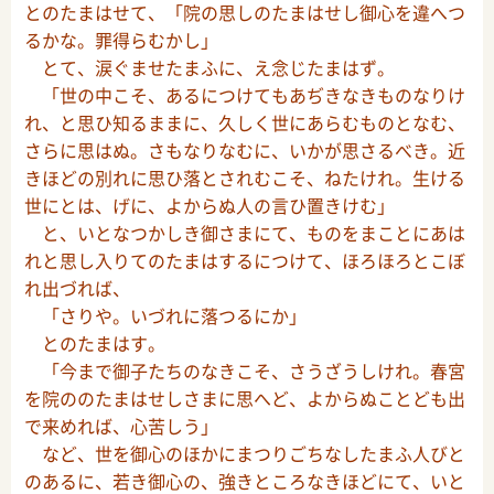
とのたまはせて、「院の思しのたまはせし御心を違へつ
るかな。罪得らむかし」
とて、涙ぐませたまふに、え念じたまはず。
「世の中こそ、あるにつけてもあぢきなきものなりけ
れ、と思ひ知るままに、久しく世にあらむものとなむ、
さらに思はぬ。さもなりなむに、いかが思さるべき。近
きほどの別れに思ひ落とされむこそ、ねたけれ。生ける
世にとは、げに、よからぬ人の言ひ置きけむ」
と、いとなつかしき御さまにて、ものをまことにあは
れと思し入りてのたまはするにつけて、ほろほろとこぼ
れ出づれば、
「さりや。いづれに落つるにか」
とのたまはす。
「今まで御子たちのなきこそ、さうざうしけれ。春宮
を院ののたまはせしさまに思へど、よからぬことども出
で来めれば、心苦しう」
など、世を御心のほかにまつりごちなしたまふ人びと
のあるに、若き御心の、強きところなきほどにて、いと