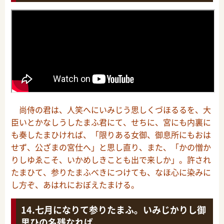
尚侍の君は、人笑へにいみじう思しくづほるるを、大
臣いとかなしうしたまふ君にて、せちに、宮にも内裏に
も奏したまひければ、「限りある女御、御息所にもおは
せず、公ざまの宮仕へ」と思し直り、また、「かの憎か
りしゆゑこそ、いかめしきことも出で来しか」。許され
たまひて、参りたまふべきにつけても、なほ心に染みに
し方ぞ、あはれにおぼえたまける。
七月になりて参りたまふ。いみじかりし御
思ひの名残なれば、