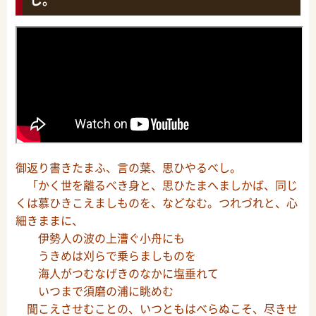
御返り書きたまふ、言の葉、思ひやるべし。
「かく世を離るべき身と、思ひたまへましかば、同じ
くは慕ひきこえましものを、などなむ。つれづれと、心
細きままに、
伊勢人の波の上漕ぐ小舟にも
うきめは刈らで乗らましものを
海人がつむなげきのなかに塩垂れて
いつまで須磨の浦に眺めむ
聞こえさせむことの、いつともはべらぬこそ、尽きせ