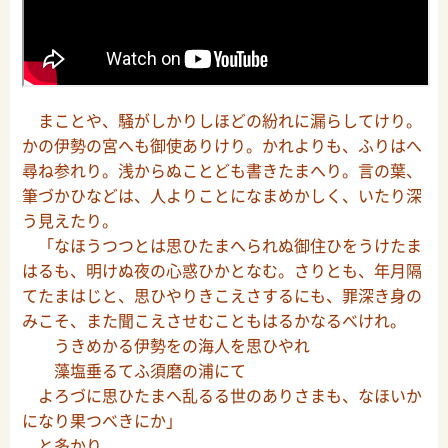
まことや、騒がしかりしほどの紛れに漏らしてけり。
かの伊勢の宮へも御使ありけり。かれよりも、ふりはへ
尋ね参れり。浅からぬことども書きたまへり。言の葉、
筆づかひなどは、人よりことになまめかしく、いたり深
う見えたり。
「なほうつつとは思ひたまへられぬ御住ひをうけたま
はるも、明けぬ夜の心惑ひかとなむ。さりとも、年月隔
てたまはじと、思ひやりきこえさするにも、罪深き身の
みこそ、また聞こえさせむこともはるかなるべけれ。
うきめかる伊勢をの海人を思ひやれ
藻塩垂るてふ須磨の浦にて
よろづに思ひたまへ乱るる世のありさまも、なほいか
になり果つべきにか」
と多かり。