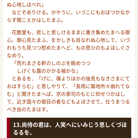
ぬ心地しはべれ」
などぞありける。かやうに、いづこにもおぼつかなか
らず聞こえかはしたまふ。
花散里も、悲しと思しけるままに書き集めたまへる御
心、御心見たまふ、をかしきも目なれぬ心地して、いづ
れもうち見つつ慰めたまへど、もの思ひのもよほしぐさ
なめり。
「荒れまさる軒のしのぶを眺めつつ
しげくも露のかかる袖かな」
とあるを、「げに、葎よりほかの後見もなきさまにて
おはすらむ」と思しやりて、「長雨に築地所々崩れてな
む」と聞きたまへば、京の家司のもとに仰せつかはし
て、近き国々の御荘の者などもよほさせて、仕うまつる
べき由のたまはす。
尚侍の君は、人笑へにいみじう思しくづほ
るるを、