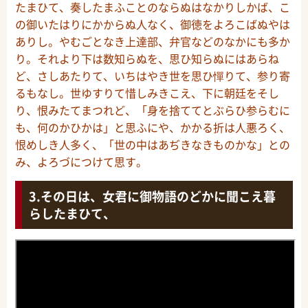
たまひて、奏したまふことのならぬはなかりしかば、こ
の御いたはりにかからぬ人なく、御徳をよろこばぬやは
ありし。やむごとなき上達部、弁官などのなかにも多か
り。それより下は数知らぬを、思ひ知らぬにはあらね
ど、さしあたりて、いちはやき世を思ひ憚りて、参り寄
るもなし。世ゆすりて惜しみきこえ、下に朝廷をそし
り、恨みたてまつれど、「身を捨ててとぶらひ参らむに
も、何のかひかは」と思ふにや、かかる折は人悪ろく、
恨めしき人多く、「世の中はあぢきなきものかな」との
み、よろづにつけて思す。
その日は、女君に御物語のどかに聞こえ暮
らしたまひて、