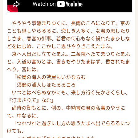
やうやう事静まりゆくに、長雨のころになりて、京の
ことも思しやらるるに、恋しき人多く、女君の思したり
しさま、春宮の御事、若君の何心もなく紛れたまひしな
どをはじめ、ここかしこ思ひやりきこえたまふ。
京へ人出だし立てたまふ。二条院へたてまつりたまふ
と、入道の宮のとは、書きもやりたまはず、昏されたま
へり。宮には、
「松島の海人の苫屋もいかならむ
須磨の浦人しほたるるころ
いつとはべらぬなかにも、来し方行く先かきくらし、
『汀まさりて』なむ」
尚侍の御もとに、例の、中納言の君の私事のやうに
て、中なるに、
「つれづれと過ぎにし方の思うたまへ出でらるるにつ
けても、