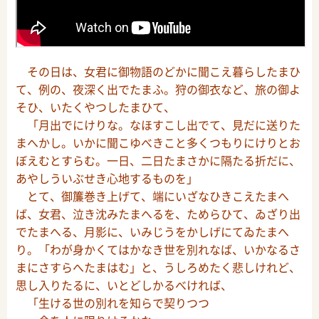
その日は、女君に御物語のどかに聞こえ暮らしたまひ
て、例の、夜深く出でたまふ。狩の御衣など、旅の御よ
そひ、いたくやつしたまひて、
「月出でにけりな。なほすこし出でて、見だに送りた
まへかし。いかに聞こゆべきこと多くつもりにけりとお
ぼえむとすらむ。一日、二日たまさかに隔たる折だに、
あやしういぶせき心地するものを」
とて、御簾巻き上げて、端にいざなひきこえたまへ
ば、女君、泣き沈みたまへるを、ためらひて、ゐざり出
でたまへる、月影に、いみじうをかしげにてゐたまへ
り。「わが身かくてはかなき世を別れなば、いかなるさ
まにさすらへたまはむ」と、うしろめたく悲しけれど、
思し入りたるに、いとどしかるべければ、
「生ける世の別れを知らで契りつつ