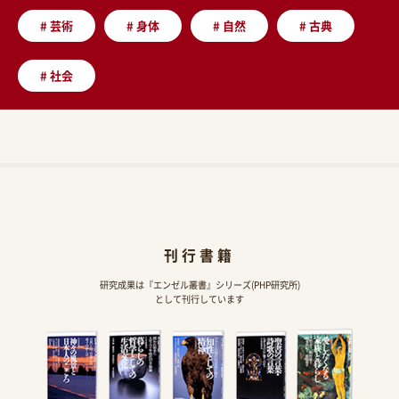
#
芸術
#
身体
#
自然
#
古典
#
社会
刊行書籍
研究成果は『エンゼル叢書』シリーズ(PHP研究所)
として刊行しています