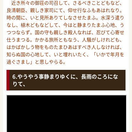
近き所々の御荘の司召して、さるべきことどもなど、
良清朝臣、親しき家司にて、仰せ行なふもあはれなり。
時の間に、いと見所ありてしなさせたまふ。水深う遣り
なし、植木どもなどして、今はと静まりたまふ心地、う
つつならず。国の守も親しき殿人なれば、忍びて心寄せ
仕うまつる。かかる旅所ともなう、人騒がしけれども、
はかばかしう物をものたまひあはすべき人しなければ、
知らぬ国の心地して、いと埋れいたく、「いかで年月を
過ぐさまし」と思しやらる。
やうやう事静まりゆくに、長雨のころにな
りて、