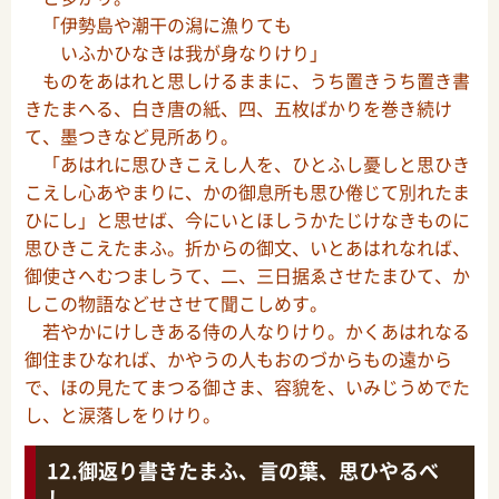
「伊勢島や潮干の潟に漁りても
いふかひなきは我が身なりけり」
ものをあはれと思しけるままに、うち置きうち置き書
きたまへる、白き唐の紙、四、五枚ばかりを巻き続け
て、墨つきなど見所あり。
「あはれに思ひきこえし人を、ひとふし憂しと思ひき
こえし心あやまりに、かの御息所も思ひ倦じて別れたま
ひにし」と思せば、今にいとほしうかたじけなきものに
思ひきこえたまふ。折からの御文、いとあはれなれば、
御使さへむつましうて、二、三日据ゑさせたまひて、か
しこの物語などせさせて聞こしめす。
若やかにけしきある侍の人なりけり。かくあはれなる
御住まひなれば、かやうの人もおのづからもの遠から
で、ほの見たてまつる御さま、容貌を、いみじうめでた
し、と涙落しをりけり。
御返り書きたまふ、言の葉、思ひやるべ
し。