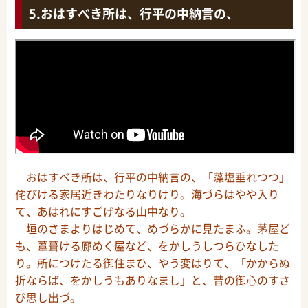
おはすべき所は、行平の中納言の、
おはすべき所は、行平の中納言の、「藻塩垂れつつ」
侘びける家居近きわたりなりけり。海づらはやや入り
て、あはれにすごげなる山中なり。
垣のさまよりはじめて、めづらかに見たまふ。茅屋ど
も、葦葺ける廊めく屋など、をかしうしつらひなした
り。所につけたる御住まひ、やう変はりて、「かからぬ
折ならば、をかしうもありなまし」と、昔の御心のすさ
び思し出づ。