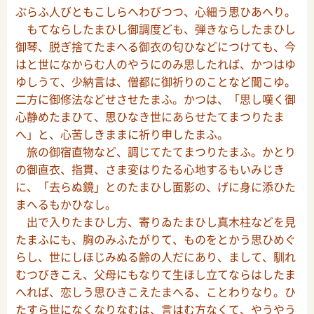
ぶらふ人びともこしらへわびつつ、心細う思ひあへり。
もてならしたまひし御調度ども、弾きならしたまひし
御琴、脱ぎ捨てたまへる御衣の匂ひなどにつけても、今
はと世になからむ人のやうにのみ思したれば、かつはゆ
ゆしうて、少納言は、僧都に御祈りのことなど聞こゆ。
二方に御修法などせさせたまふ。かつは、「思し嘆く御
心静めたまひて、思ひなき世にあらせたてまつりたま
へ」と、心苦しきままに祈り申したまふ。
旅の御宿直物など、調じてたてまつりたまふ。かとり
の御直衣、指貫、さま変はりたる心地するもいみじき
に、「去らぬ鏡」とのたまひし面影の、げに身に添ひた
まへるもかひなし。
出で入りたまひし方、寄りゐたまひし真木柱などを見
たまふにも、胸のみふたがりて、ものをとかう思ひめぐ
らし、世にしほじみぬる齢の人だにあり、まして、馴れ
むつびきこえ、父母にもなりて生ほし立てならはしたま
へれば、恋しう思ひきこえたまへる、ことわりなり。ひ
たすら世になくなりなむは、言はむ方なくて、やうやう