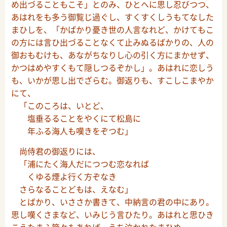
め出づることもこそ」とのみ、ひとへに思し忍びつつ、
あはれをも多う御覧じ過ぐし、すくすくしうもてなした
まひしを、「かばかり憂き世の人言なれど、かけてもこ
の方には言ひ出づることなくて止みぬるばかりの、人の
御おもむけも、あながちなりし心の引く方にまかせず、
かつはめやすくもて隠しつるぞかし」。あはれに恋しう
も、いかが思し出でざらむ。御返りも、すこしこまやか
にて、
「このころは、いとど、
塩垂るることをやくにて松島に
年ふる海人も嘆きをぞつむ」
尚侍君の御返りには、
「浦にたく海人だにつつむ恋なれば
くゆる煙よ行く方ぞなき
さらなることどもは、えなむ」
とばかり、いささか書きて、中納言の君の中にあり。
思し嘆くさまなど、いみじう言ひたり。あはれと思ひき