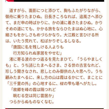
道すがら、面影につと添ひて、胸もふたがりながら、
御舟に乗りたまひぬ。日長きころなれば、追風さへ添ひ
て、まだ申の時ばかりに、かの浦に着きたまひぬ。かり
そめの道にても、かかる旅をならひたまはぬ心地に、心
細さもをかしさもめづらかなり。大江殿と言ひける所
は、いたう荒れて、松ばかりぞしるしなる。
「唐国に名を残しける人よりも
行方知られぬ家居をやせむ」
渚に寄る波のかつ返るを見たまひて、「うらやましく
も」と、うち誦じたまへるさま、さる世の古言なれど、
珍しう聞きなされ、悲しとのみ御供の人々思へり。うち
顧みたまへるに、来し方の山は霞はるかにて、まことに
「三千里の外」の心地するに、櫂の雫も堪へがたし。
「故郷を峰の霞は隔つれど
眺むる空は同じ雲居か」
つらからぬものなくなむ。