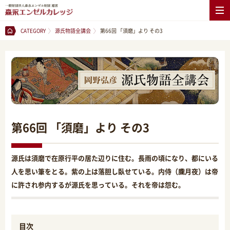
CATEGORY
源氏物語全講会
第66回 「須磨」より その3
第66回 「須磨」より その3
源氏は須磨で在原行平の居た辺りに住む。長雨の頃になり、都にいる
人を思い筆をとる。紫の上は落胆し臥せている。内侍（朧月夜）は帝
に許され参内するが源氏を思っている。それを帝は怨む。
目次