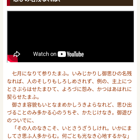
七月になりて参りたまふ。いみじかりし御思ひの名残
なれば、人のそしりもしろしめされず、例の、主上につ
とさぶらはせたまひて、よろづに怨み、かつはあはれに
契らせたまふ。
御さま容貌もいとなまめかしうきよらなれど、思ひ出
づることのみ多かる心のうちぞ、かたじけなき。御遊び
のついでに、
「その人のなきこそ、いとさうざうしけれ。いかにま
してさ思ふ人多からむ。何ごとも光なき心地するかな」