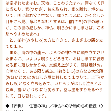
は溺ほれたまはむ。天地、ことわりたまへ。罪なくて罪
に当たり、官(つかさ)、位を取られ、家を離れ、境を去
りて、明け暮れ安き空なく、嘆きたまふに、かく悲しき
目をさへ見、命尽きなむとするは、前(さき)の世の報い
か、この世の犯しか、神仏、明らかにましまさば、この
愁へやすめたまへ」
と、御社(みやしろ)の方に向きて、さまざまの願を立
てたまふ。
また、海の中の龍王、よろづの神たちに願を立てさせ
たまふに、いよいよ鳴りとどろきて、おはしますに続き
たる廊に落ちかかりぬ。炎燃え上がりて、廊は焼けぬ。
心魂なくて、ある限り惑ふ。後(うしろ)の方なる大炊殿
(おほいどの)とおぼしき屋に移したてまつりて、上下(か
みしも)となく立ち込みて、いとらうがはしく泣きとよ
む声、雷(いかづち)にも劣らず。空は墨をすりたるやう
にて、日も暮れにけり。
◆〔評釈〕「住吉の神」／神仏への祈願の心の伝統（9