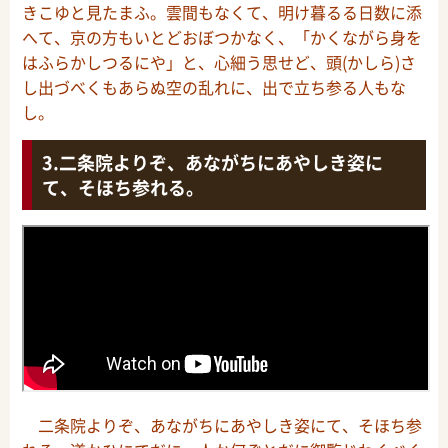
きこゆと見たまふ。雲間もなくて、明け暮るる日数に添
へて、京の方もいとどおぼつかなく、「かくながら身を
はふらかしつるにや」と、心細う思せど、頭(かしら)さ
し出づべくもあらぬ空の乱れに、出で立ち参る人もな
し。
二条院よりぞ、あながちにあやしき姿に
て、そほち参れる。
二条院よりぞ、あながちにあやしき姿にて、そほち参