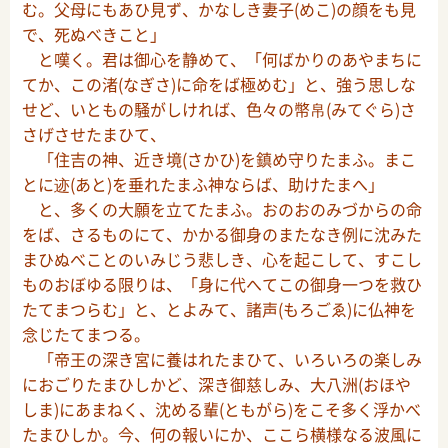
む。父母にもあひ見ず、かなしき妻子(めこ)の顔をも見
で、死ぬべきこと」
と嘆く。君は御心を静めて、「何ばかりのあやまちに
てか、この渚(なぎさ)に命をば極めむ」と、強う思しな
せど、いともの騒がしければ、色々の幣帛(みてぐら)さ
さげさせたまひて、
「住吉の神、近き境(さかひ)を鎮め守りたまふ。まこ
とに迹(あと)を垂れたまふ神ならば、助けたまへ」
と、多くの大願を立てたまふ。おのおのみづからの命
をば、さるものにて、かかる御身のまたなき例に沈みた
まひぬべことのいみじう悲しき、心を起こして、すこし
ものおぼゆる限りは、「身に代へてこの御身一つを救ひ
たてまつらむ」と、とよみて、諸声(もろごゑ)に仏神を
念じたてまつる。
「帝王の深き宮に養はれたまひて、いろいろの楽しみ
におごりたまひしかど、深き御慈しみ、大八洲(おほや
しま)にあまねく、沈める輩(ともがら)をこそ多く浮かべ
たまひしか。今、何の報いにか、ここら横様なる波風に