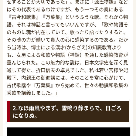
せすることが大切であった」。まさに『源氏物語』など
はその代表であるわけですが、もう一つその奥にある
『古今和歌集』『万葉集』というふうな歌、それから物
語。それは神話と言ってもいいんですが、「歌や物語そ
のものに魂が内在していて、歌ったり語ったりすると、
その魂の力が働いて貴人の心に感染するのである。だか
ら当時は、博士による漢才(からざえ)の知識教育より
も、女房による和歌や物語（神話）を通した感染教育が
重んじられた。この魅力的な説は、日本文学史を深く見
通して得た、折口信夫の卓見でした。私は若い宮様や妃
殿下、内親王の御進講には、そのことを常に心がけて、
古代歌謡や『万葉集』から始めて、世々の勅撰和歌集の
秀歌を講義しました。」
なほ雨風やまず、雷鳴り静まらで、日ごろ
になりぬ。