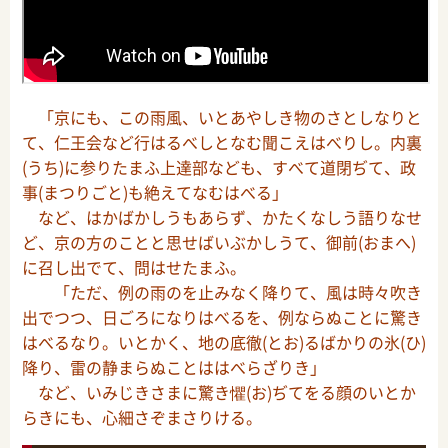
「京にも、この雨風、いとあやしき物のさとしなりと
て、仁王会など行はるべしとなむ聞こえはべりし。内裏
(うち)に参りたまふ上達部なども、すべて道閉ぢて、政
事(まつりごと)も絶えてなむはべる」
など、はかばかしうもあらず、かたくなしう語りなせ
ど、京の方のことと思せばいぶかしうて、御前(おまへ)
に召し出でて、問はせたまふ。
「ただ、例の雨のを止みなく降りて、風は時々吹き
出でつつ、日ごろになりはべるを、例ならぬことに驚き
はべるなり。いとかく、地の底徹(とお)るばかりの氷(ひ)
降り、雷の静まらぬことははべらざりき」
など、いみじきさまに驚き懼(お)ぢてをる顔のいとか
らきにも、心細さぞまさりける。