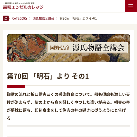
CATEGORY
源氏物語全講会
第70回 「明石」より その1
第70回 「明石」より その1
御歌の流れと折口信夫曰くの感染教育について。都も須磨も激しい天
候が治まらず、紫の上から身を賤しくやつした遣いが来る。桐壺の帝
が夢枕に顕ち、即刻舟出をして住吉の神の導きに従うようにと告げ
る。