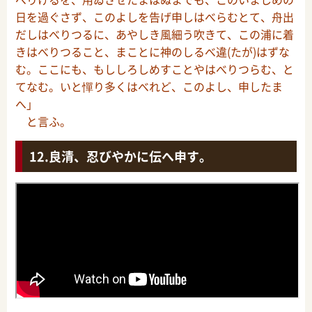
日を過ぐさず、このよしを告げ申しはべらむとて、舟出
だしはべりつるに、あやしき風細う吹きて、この浦に着
きはべりつること、まことに神のしるべ違(たが)はずな
む。ここにも、もししろしめすことやはべりつらむ、と
てなむ。いと憚り多くはべれど、このよし、申したま
へ」
と言ふ。
良清、忍びやかに伝へ申す。