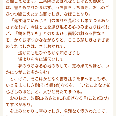
ど聞こえたまふ。二条院のあはれなりしほどの御返り
は、書きもやりたまはず、うち置きうち置き、おしのご
ひつつ聞こえたまふ御けしき、なほことなり。
「返す返すいみじき目の限りを見尽くし果てつるあり
さまなれば、今はと世を思ひ離るる心のみまさりはべれ
ど、『鏡を見ても』とのたまひし面影の離るる世なき
を、かくおぼつかなながらやと、ここら悲しきさまざま
のうれはしさは、さしおかれて、
遥かにも思ひやるかな知らざりし
浦よりをちに浦伝ひして
夢のうちなる心地のみして、覚め果てぬほど、い
かにひがこと多からむ」
と、げに、そこはかとなく書き乱りたまへるしもぞ、
いと見まほしき側(そば)目(め)なるを、「いとこよなき御
心ざしのほど」と、人びと見たてまつる。
おのおの、故郷(ふるさと)に心細げなる言(こと)伝(づ)
てすべかめり。
を止みなかりし空のけしき、名残なく澄みわたりて、