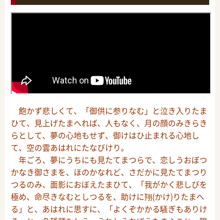
飽かず悲しくて、「御供に参りなむ」と泣き入りたま
ひて、見上げたまへれば、人もなく、月の顔のみきらき
らとして、夢の心地もせず、御けはひ止まれる心地し
て、空の雲あはれにたなびけり。
年ごろ、夢にうちにも見たてまつらで、恋しうおぼつ
かなき御さまを、ほのかなれど、さだかに見たてまつり
つるのみ、面影におぼえたまひて、「我がかく悲しびを
極め、命尽きなむとしつるを、助けに翔(かけ)りたまへ
る」と、あはれに思すに、「よくぞかかる騷ぎもありけ