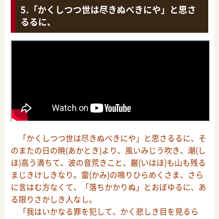
「かくしつつ世は尽きぬべきにや」と思さ
るるに、
「かくしつつ世は尽きぬべきにや」と思さるるに、そ
のまたの日の暁(あかとき)より、風いみじう吹き、潮(し
ほ)高う満ちて、波の音荒きこと、巌(いはほ)も山も残る
まじきけしきなり。雷(かみ)の鳴りひらめくさま、さら
に言はむ方なくて、「落ちかかりぬ」とおぼゆるに、あ
る限りさかしき人なし。
「我はいかなる罪を犯して、かく悲しき目を見るら