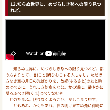
知らぬ世界に、めづらしき愁への限り見つ
れど、
「知らぬ世界に、めづらしき愁への限り見つれど、都
の方よりとて、言(こと)問ひおこする人もなし。ただ行
方なき空の月日の光ばかりを、故郷(ふるさと)の友と眺
めはべるに、うれしき釣舟をなむ。かの浦に、静やかに
隠ろふべき隈(くま)はべりなむや」
とのたまふ。限りなくよろこび、かしこまり申す。
「ともあれ、かくもあれ、夜の明け果てぬ先に御舟に