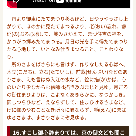
舟より御車にたてまつり移るほど、日やうやうさし上
がりて、ほのかに見たてまつるより、老(おい)忘れ、齢
延(の)ぶる心地して、笑みさかえて、まづ住吉の神を、
かつがつ拝みたてまつる。月日の光を手に得たてまつり
たる心地して、いとなみ仕うまつること、ことわりな
り。
所のさまをばさらにも言はず、作りなしたる心ばへ、
木立(こだち)、立石(たていし)、前栽(せんざい)などのあ
りさま、えも言はぬ入江の水など、絵に描(か)かば、心
のいたり少なからむ絵師は描き及ぶまじと見ゆ。月ごろ
の御住まひよりは、こよなくあきらかに、なつかしき。
御しつらひなど、えならずして、住まひけるさまなど、
げに都のやむごとなき所々に異ならず、艶(えん)にまば
ゆきさまは、まさりざまにぞ見ゆる。
すこし御心静まりては、京の御文ども聞こ