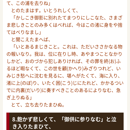
て、この浦を去りね」
とのたまはす。いとうれしくて、
「かしこき御影に別れたてまつりにしこなた、さまざ
ま悲しきことのみ多くはべれば、今はこの渚に身をや捨
てはべりなまし」
と聞こえたまへば、
「いとあるまじきこと。これは、ただいささかなる物
の報いなり。我は、位に在りし時、あやまつことなかり
しかど、おのづから犯しありければ、その罪を終(お)ふ
るほど暇なくて、この世を顧(かへり)みざりつれど、い
みじき愁へに沈むを見るに、堪へがたくて、海に入り、
渚に上(のぼ)り、いたく困(こう)じにたれど、かかるつい
でに内裏(だいり)に奏すべきことのあるによりなむ、急
ぎ上りぬる」
とて、立ち去りたまひぬ。
飽かず悲しくて、「御供に参りなむ」と泣
き入りたまひて、