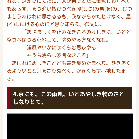
れる。道かひにてだに、人か何ぞとだに御覧じわくべく
もあらず、まづ追い払ひつべき賤(しづ)の男(を)の、むつ
ましうあはれに思さるるも、我ながらかたじけなく、屈
(く)しにける心のほど思ひ知らる。御文に、
「あさましくを止みなきころのけしきに、いとど
空さへ閉づる心地して、眺めやる方なくなむ。
浦風やいかに吹くらむ思ひやる
袖うち濡らし波間なきころ」
あはれに悲しきことども書き集めたまへり。ひきあく
るよりいとど汀まさりぬべく、かきくらす心地したま
ふ。
京にも、この雨風、いとあやしき物のさと
しなりとて、