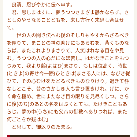
良清、忍びやかに伝へ申す。
君、思しまはすに、夢うつつさまざま静かならず、さ
としのやうなることどもを、来し方行く末思し合はせ
て、
「世の人の聞き伝へむ後のそしりもやすからざるべき
を憚りて、まことの神の助けにもあらむを、背くものな
らば、またこれよりまさりて、人笑はれなる目をや見
む。うつつの人の心だになほ苦し。はかなきことをもつ
つみて、我より齢(よはひ)まさり、もしは位高く、時世
(ときよ)の寄せ今一際(ひときは)まさる人には、なびき従
ひて、その心むけをたどるべきものなりけり。退きて咎
なしとこそ、昔のさかしき人も言ひ置きけれ。げに、か
く命を極め、世にまたなき目の限りを見尽くしつ。さら
に後(のち)のあとの名をはぶくとても、たけきこともあ
らじ。夢の中(うち)にも父帝の御教へありつれば、また
何ごとをか疑はむ」
と思して、御返りのたまふ。