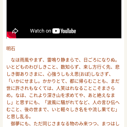
明石
なほ雨風やまず、雷鳴り静まらで、日ごろになりぬ。
いとどものわびしきこと、数知らず、来し方行く先、悲
しき御ありさまに、心強うしもえ思(おぼ)しなさず、
「いかにせまし。かかりとて、都に帰らむことも、まだ
世に許されもなくては、人笑はれなることこそまさら
め。なほ、これより深き山を求めてや、あと絶えなま
し」と思すにも、「波風に騒がれてなど、人の言ひ伝へ
むこと、後の世まで、いと軽々しき名をや流し果てむ」
と思し乱る。
御夢にも、ただ同じさまなる物のみ来つつ、まつはし