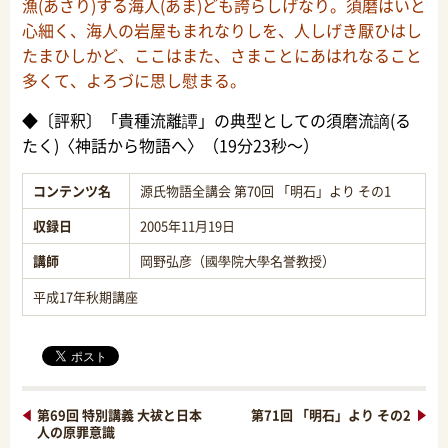
漁(あさり)する海人(あま)ども誇らしげなり。須磨はいと
心細く、海人の岩屋もまれなりしを、人しげき厭ひはし
たまひしかど、ここはまた、さまことにあはれなること
多くて、よろづに思し慰まる。
◆〔評釈〕「貴種流離譚」の典型としての須磨流謫(る
たく)〈神話から物語へ〉（19分23秒～）
コンテンツ名
源氏物語全講会 第70回 「明石」より その1
収録日
2005年11月19日
講師
岡野弘彦（國學院大學名誉教授）
平成17年秋期講座
第69回 特別講義 大祓と日本
第71回 「明石」より その2
人の原罪意識