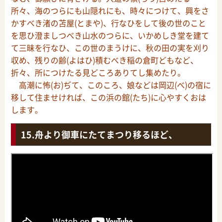
所々、海のつらにも山隠れにも、時々につけて、興をさ
かすべき渚の苫屋(とまや)、行なひをして後の世のこと
を思ひ澄ましつべき山水のつらに、いかめしき堂を建て
て三昧を行なひ、この世のまうけに、秋の田の実を刈り
収め、残りの齢(よはひ)積むべき稲の倉町どもなど、
折々、所につけたる見どころありてし集めたり。
高潮に怖(お)ぢて、このころ、娘などは岡辺(べ)の宿に
移して住ませければ、この浜の館(たち)に心やすくおは
します。
舟より御車にたてまつり移るほど、