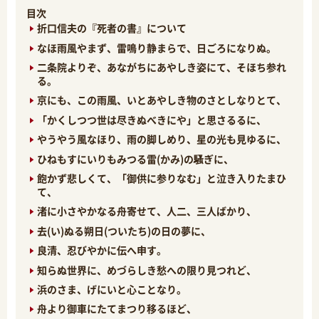
目次
折口信夫の『死者の書』について
なほ雨風やまず、雷鳴り静まらで、日ごろになりぬ。
二条院よりぞ、あながちにあやしき姿にて、そほち参れ
る。
京にも、この雨風、いとあやしき物のさとしなりとて、
「かくしつつ世は尽きぬべきにや」と思さるるに、
やうやう風なほり、雨の脚しめり、星の光も見ゆるに、
ひねもすにいりもみつる雷(かみ)の騷ぎに、
飽かず悲しくて、「御供に参りなむ」と泣き入りたまひ
て、
渚に小さやかなる舟寄せて、人二、三人ばかり、
去(い)ぬる朔日(ついたち)の日の夢に、
良清、忍びやかに伝へ申す。
知らぬ世界に、めづらしき愁への限り見つれど、
浜のさま、げにいと心ことなり。
舟より御車にたてまつり移るほど、