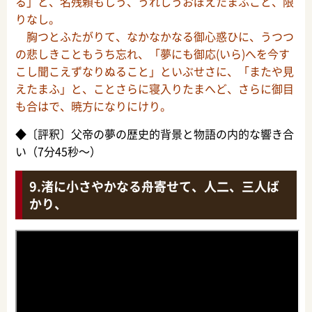
る」と、名残頼もしう、うれしうおぼえたまふこと、限
りなし。
胸つとふたがりて、なかなかなる御心惑ひに、うつつ
の悲しきこともうち忘れ、「夢にも御応(いら)へを今す
こし聞こえずなりぬること」といぶせさに、「またや見
えたまふ」と、ことさらに寝入りたまへど、さらに御目
も合はで、暁方になりにけり。
◆〔評釈〕父帝の夢の歴史的背景と物語の内的な響き合
い（7分45秒～）
渚に小さやかなる舟寄せて、人二、三人ば
かり、