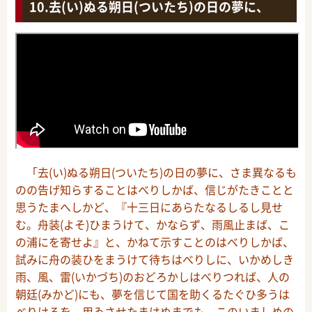
去(い)ぬる朔日(ついたち)の日の夢に、
「去(い)ぬる朔日(ついたち)の日の夢に、さま異なるも
のの告げ知らすることはべりしかば、信じがたきことと
思うたまへしかど、『十三日にあらたなるしるし見せ
む。舟装(よそ)ひまうけて、かならず、雨風止まば、こ
の浦にを寄せよ』と、かねて示すことのはべりしかば、
試みに舟の装ひをまうけて待ちはべりしに、いかめしき
雨、風、雷(いかづち)のおどろかしはべりつれば、人の
朝廷(みかど)にも、夢を信じて国を助くるたぐひ多うは
べりけるを、用ゐさせたまはぬまでも、このいましめの