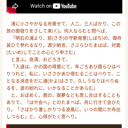
渚に小さやかなる舟寄せて、人二、三人ばかり、この
旅の御宿りをさして来(く)。何人ならむと問へば、
「明石の浦より、前(さき)の守新発意(しぼち)の、御舟
装ひて参れるなり。源少納言、さぶらひたまはば、対面
(たいめ)してことの心とり申さむ」
と言ふ。良清、おどろきて、
「入道は、かの国の得意にて、年ごろあひ語らひはべ
りつれど、私に、いささかあひ恨むることはべりて、こ
となる消息をだに通(かよ)はさで、久しうなりはべりぬ
るを、波の紛れに、いかなることかあらむ」
と、おぼめく。君の、御夢なども思し合はすることも
ありて、「はや会へ」とのたまへば、舟に行きて会ひた
り。「さばかり激しかりつる波風に、いつの間にか舟出
しつらむ」と、心得がたく思へり。