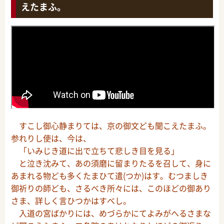
えたまふ。
すこし御心静まりては、京の御文ども聞こえたまふ。
参れりし使は、今は、
「いみじき道に出で立ちて悲しき目を見る」
と泣き沈みて、あの須磨に留まりたるを召して、身に
あまれる物ども多くたまひて遣(つか)はす。むつましき
御祈りの師ども、さるべき所々には、このほどの御あり
さま、詳しく言ひつかはすべし。
入道の宮ばかりには、めづらかにてよみがへるさまな