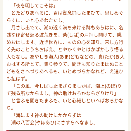
「夜を明してこそは」
とたどりあへるに、君は御念誦したまひて、思しめぐ
らすに、いと心あわたたし。
月さし出でて、潮の近く満ち来ける跡もあらはに、名
残なほ寄せ返る波荒きを、柴(しば)の戸押し開けて、眺
めおはします。近き世界に、ものの心を知り、来し方行
く先のことうちおぼえ、とやかくやとはかばかしう悟る
人もなし。あやしき海人(あま)どもなどの、貴(たか)き人
おはする所とて、集り参りて、聞きも知りたまはぬこと
どもをさへづりあへるも、いとめづらかなれど、え追ひ
も払はず。
「この風、今しばし止まざらましかば、潮上(のぼ)り
て残る所なからまし。神の助けおろかならざりけり」
と言ふを聞きたまふも、いと心細しといへばおろかな
り。
「海にます神の助けにかからずは
潮の八百会(やほあひ)にさすらへなまし」