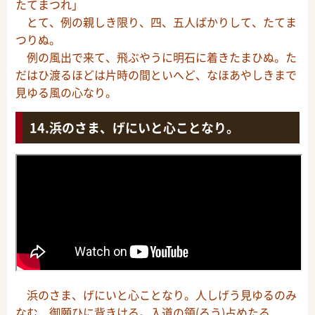
たてまつれ」
とて、例の親しき限り、四、五人ばかりして、たてま
つりぬ。
例の風出で来て、飛ぶやうに明石に着きたまひぬ。た
だはひ渡るほどは片時の間といへど、なほあやしきまで
見ゆる風の心なり。
浜のさま、げにいと心ことなり。
浜のさま、げにいと心ことなり。人しげう見ゆるのみ
なむ、御願ひに背きける。入道の領(ろう)占めたる