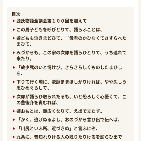
目次
源氏物語全講会第１００回を迎えて
この男子どもを呼びとりて、語らふことは、
娘どもも泣きまどひて、「母君のかひなくてさすらへた
まひて、
みづからも、この家の次郎を語らひとりて、うち連れて
来たり。
「故少弐のいと情けび、きらきらしくものしたまひし
を、
下りて行く際に、歌詠ままほしかりければ、やや久しう
思ひめぐらして、
次郎が語らひ取られたるも、いと恐ろしく心憂くて、こ
の豊後介を責むれば、
姉おもとは、類広くなりて、え出で立たず。
「かく、逃げぬるよし、おのづから言ひ出で伝へば、
「川尻といふ所、近づきぬ」と言ふにぞ、
九条に、昔知れりける人の残りたりけるを訪らひ出で