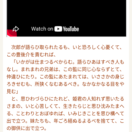
次郎が語らひ取られたるも、いと恐ろしく心憂くて、
この豊後介を責むれば、
「いかがは仕まつるべからむ。語らひあはすべき人も
なし。まれまれの兄弟は、この監に同じ心ならずとて、
仲違ひにたり。この監にあたまれては、いささかの身じ
ろきせむも、所狭くなむあるべき。なかなかなる目をや
見む」
と、思ひわづらひにたれど、姫君の人知れず思いたる
さまの、いと心苦しくて、生きたらじと思ひ沈みたまへ
る、ことわりとおぼゆれば、いみじきことを思ひ構へて
出で立つ。妹たちも、年ごろ経ぬるよるべを捨てて、こ
の御供に出で立つ。