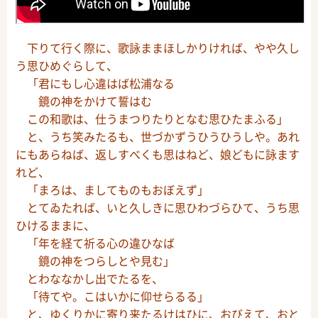
下りて行く際に、歌詠ままほしかりければ、やや久し
う思ひめぐらして、
「君にもし心違はば松浦なる
鏡の神をかけて誓はむ
この和歌は、仕うまつりたりとなむ思ひたまふる」
と、うち笑みたるも、世づかずうひうひうしや。あれ
にもあらねば、返しすべくも思はねど、娘どもに詠ます
れど、
「まろは、ましてものもおぼえず」
とてゐたれば、いと久しきに思ひわづらひて、うち思
ひけるままに、
「年を経て祈る心の違ひなば
鏡の神をつらしとや見む」
とわななかし出でたるを、
「待てや。こはいかに仰せらるる」
と、ゆくりかに寄り来たるけはひに、おびえて、おと