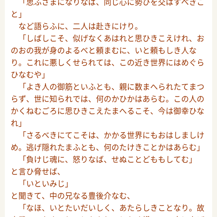
「思ふさまになりなば、同じ心に勢ひを交はすべきこ
と」
など語らふに、二人は赴きにけり。
「しばしこそ、似げなくあはれと思ひきこえけれ、お
のおの我が身のよるべと頼まむに、いと頼もしき人な
り。これに悪しくせられては、この近き世界にはめぐら
ひなむや」
「よき人の御筋といふとも、親に数まへられたてまつ
らず、世に知られでは、何のかひかはあらむ。この人の
かくねむごろに思ひきこえたまへるこそ、今は御幸ひな
れ」
「さるべきにてこそは、かかる世界にもおはしましけ
め。逃げ隠れたまふとも、何のたけきことかはあらむ」
「負けじ魂に、怒りなば、せぬことどももしてむ」
と言ひ脅せば、
「いといみじ」
と聞きて、中の兄なる豊後介なむ、
「なほ、いとたいだいしく、あたらしきことなり。故