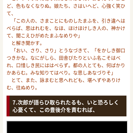
ど、色もなくなりぬ。娘たち、さはいへど、心強く笑ひ
て、
「この人の、さまことにものしたまふを、引き違へは
べらば、思はれむを、なほ、ほけほけしき人の、神かけ
て、聞こえひがめたまふなめりや」
と解き聞かす。
「おい、さり、さり」とうなづきて、「をかしき御口
つきかな。なにがしら、田舎びたりといふ名こそはべ
れ、口惜しき民にははべらず。都の人とても、何ばかり
かあらむ。みな知りてはべり。な思しあなづりそ」
とて、また、詠まむと思へれども、堪へずやありけ
む、往ぬめり。
次郎が語らひ取られたるも、いと恐ろしく
心憂くて、この豊後介を責むれば、