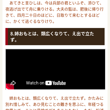
あてきと言ひしは、今は兵部の君といふぞ、添ひて、
夜逃げ出でて舟に乗りける。大夫の監は、肥後に帰り行
きて、四月二十日のほどに、日取りて来むとするほど
に、かくて逃ぐるなりけり。
姉おもとは、類広くなりて、え出で立た
ず。
姉おもとは、類広くなりて、え出で立たず。かたみに
別れ惜しみて、あひ見むことの難きを思ふに、年経つる