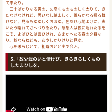
て来たり。
三十ばかりなる男の、丈高くものものしく太りて、き
たなげなけれど、思ひなし疎ましく、荒らかなる振る舞
ひなど、見るもゆゆしくおぼゆ。色あひ心地よげに、声
いたう嗄れてさへづりゐたり。懸想人は夜に隠れたるを
こそ、よばひとは言ひけれ、さまかへたる春の夕暮な
り。秋ならねども、あやしかりけりと見ゆ。
心を破らじとて、祖母おとど出で会ふ。
「故少弐のいと情けび、きらきらしくもの
したまひしを、