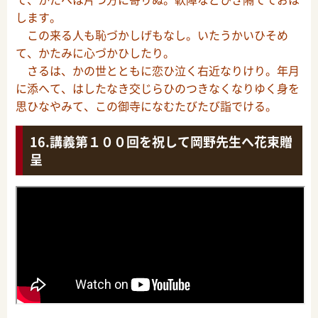
します。
この来る人も恥づかしげもなし。いたうかいひそめ
て、かたみに心づかひしたり。
さるは、かの世とともに恋ひ泣く右近なりけり。年月
に添へて、はしたなき交じらひのつきなくなりゆく身を
思ひなやみて、この御寺になむたびたび詣でける。
講義第１００回を祝して岡野先生へ花束贈
呈