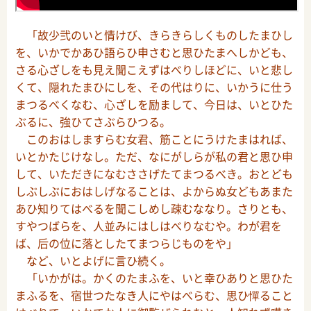
「故少弐のいと情けび、きらきらしくものしたまひし
を、いかでかあひ語らひ申さむと思ひたまへしかども、
さる心ざしをも見え聞こえずはべりしほどに、いと悲し
くて、隠れたまひにしを、その代はりに、いかうに仕う
まつるべくなむ、心ざしを励まして、今日は、いとひた
ぶるに、強ひてさぶらひつる。
このおはしますらむ女君、筋ことにうけたまはれば、
いとかたじけなし。ただ、なにがしらが私の君と思ひ申
して、いただきになむささげたてまつるべき。おとども
しぶしぶにおはしげなることは、よからぬ女どもあまた
あひ知りてはべるを聞こしめし疎むななり。さりとも、
すやつばらを、人並みにはしはべりなむや。わが君を
ば、后の位に落としたてまつらじものをや」
など、いとよげに言ひ続く。
「いかがは。かくのたまふを、いと幸ひありと思ひた
まふるを、宿世つたなき人にやはべらむ、思ひ憚ること