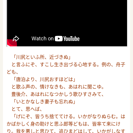
「川尻といふ所、近づきぬ」
と言ふにぞ、すこし生き出づる心地する。例の、舟子
ども、
「唐泊より、川尻おすほどは」
と歌ふ声の、情けなきも、あはれに聞こゆ。
豊後介、あはれになつかしう歌ひすさみて、
「いとかなしき妻子も忘れぬ」
とて、思へば、
「げにぞ、皆うち捨ててける。いかがなりぬらむ。は
かばかしく身の助けと思ふ郎等どもは、皆率て来にけ
り。我を悪しと思ひて、追ひまどはして、いかがしなす