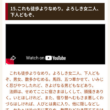
これも徒歩よりなめり。よろしき女二人、
下人どもぞ、
これも徒歩よりなめり。よろしき女二人、下人ども
ぞ、男女、数多かむめる。馬四、五つ牽かせて、いみじ
く忍びやつしたれど、きよげなる男どもなどあり。
法師は、せめてここに宿さまほしくして、頭掻きあり
く。いとほしけれど、また、宿り替へむもさま悪しくわ
づらはしければ、人びとは奥に入り、他に隠しなどし
て、かたへは片つ方に寄りぬ。軟障などひき隔てておは