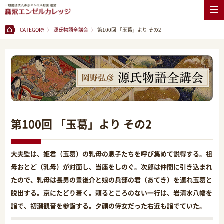
CATEGORY
源氏物語全講会
第100回 「玉葛」より その2
第100回 「玉葛」より その2
大夫監は、姫君（玉葛）の乳母の息子たちを呼び集めて説得する。祖
母おとど（乳母）が対面し、当座をしのぐ。次郎は仲間に引き込まれ
たので、乳母は長男の豊後介と娘の兵部の君（あてき）を連れ玉葛と
脱出する。京にたどり着く。頼るところのない一行は、岩清水八幡を
詣で、初瀬観音を参詣する。夕顔の侍女だった右近も詣でていた。