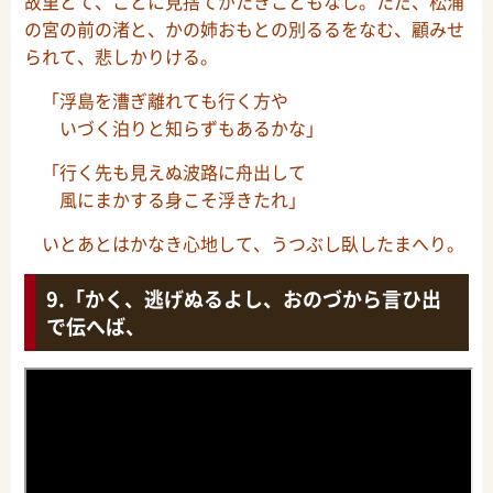
故里とて、ことに見捨てがたきこともなし。ただ、松浦
の宮の前の渚と、かの姉おもとの別るるをなむ、顧みせ
られて、悲しかりける。
「浮島を漕ぎ離れても行く方や
いづく泊りと知らずもあるかな」
「行く先も見えぬ波路に舟出して
風にまかする身こそ浮きたれ」
いとあとはかなき心地して、うつぶし臥したまへり。
「かく、逃げぬるよし、おのづから言ひ出
で伝へば、