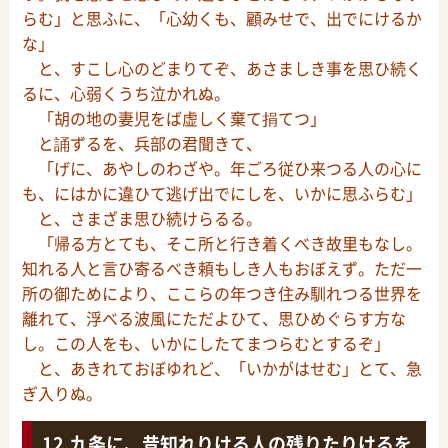
らむ」と思ふに、「心幼くも、顧みせで、出でにけるか
な」
と、すこし心のどまりてぞ、あさましき事を思ひ続く
るに、心弱くうち泣かれぬ。
「胡の地の妻児をば虚しく棄て捐てつ」
と誦ずるを、兵部の君聞きて、
「げに、あやしのわざや。年ごろ従ひ来つる人の心に
も、にはかに違ひて逃げ出でにしを、いかに思ふらむ」
と、さまざま思ひ続けらるる。
「帰る方とても、そこ所と行き着くべき故里もなし。
知れる人と言ひ寄るべき頼もしき人もおぼえず。ただ一
所の御ためにより、ここらの年つき住み馴れつる世界を
離れて、浮べる波風にただよひて、思ひめぐらす方な
し。この人をも、いかにしたてまつらむとするぞ」
と、あきれておぼゆれど、「いかがはせむ」とて、急
ぎ入りぬ。
九条に、昔知れりける人の残りたりけるを