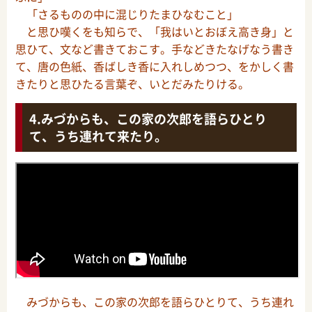
「さるものの中に混じりたまひなむこと」
と思ひ嘆くをも知らで、「我はいとおぼえ高き身」と
思ひて、文など書きておこす。手などきたなげなう書き
て、唐の色紙、香ばしき香に入れしめつつ、をかしく書
きたりと思ひたる言葉ぞ、いとだみたりける。
みづからも、この家の次郎を語らひとり
て、うち連れて来たり。
みづからも、この家の次郎を語らひとりて、うち連れ