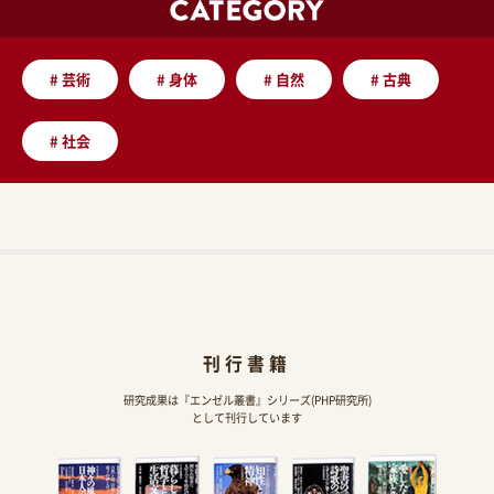
#
芸術
#
身体
#
自然
#
古典
#
社会
刊行書籍
研究成果は『エンゼル叢書』シリーズ(PHP研究所)
として刊行しています