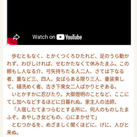
歩むともなく、とかくつくろひたれど、足のうら動か
れず、わびしければ、せむかたなくて休みたまふ。この
頼もし人なる介、弓矢持ちたる人二人、さては下なる
者、童など三、四人、女ばらある限り三人、壷装束し
て、樋洗めく者、古き下衆女二人ばかりとぞある。
いとかすかに忍びたり。大御燈明のことなど、ここに
てし加へなどするほどに日暮れぬ。家主人の法師、
「人宿したてまつらむとする所に、何人のものしたま
ふぞ。あやしき女どもの、心にまかせて」
とむつかるを、めざましく聞くほどに、げに、人びと
来ぬ。