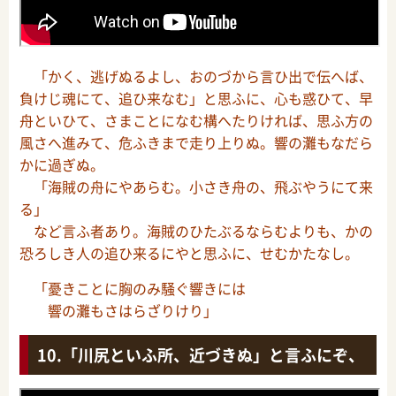
「かく、逃げぬるよし、おのづから言ひ出で伝へば、
負けじ魂にて、追ひ来なむ」と思ふに、心も惑ひて、早
舟といひて、さまことになむ構へたりければ、思ふ方の
風さへ進みて、危ふきまで走り上りぬ。響の灘もなだら
かに過ぎぬ。
「海賊の舟にやあらむ。小さき舟の、飛ぶやうにて来
る」
など言ふ者あり。海賊のひたぶるならむよりも、かの
恐ろしき人の追ひ来るにやと思ふに、せむかたなし。
「憂きことに胸のみ騒ぐ響きには
響の灘もさはらざりけり」
「川尻といふ所、近づきぬ」と言ふにぞ、