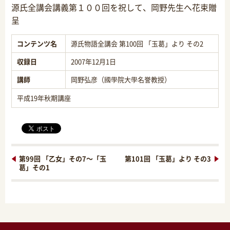
源氏全講会講義第１００回を祝して、岡野先生へ花束贈
呈
コンテンツ名
源氏物語全講会 第100回 「玉葛」より その2
収録日
2007年12月1日
講師
岡野弘彦（國學院大學名誉教授）
平成19年秋期講座
第99回 「乙女」その7～「玉
第101回 「玉葛」より その3
葛」その1