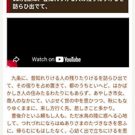
訪らひ出でて、
九条に、昔知れりける人の残りたりけるを訪らひ出で
て、その宿りを占め置きて、都のうちといへど、はかば
かしき人の住みたるわたりにもあらず、あやしき市女、
商人のなかにて、いぶせく世の中を思ひつつ、秋にもな
りゆくままに、来し方行く先、悲しきこと多かり。
豊後介といふ頼もし人も、ただ水鳥の陸に惑へる心地
して、つれづれにならはぬありさまのたづきなきを思ふ
に、帰らむにもはしたなく、心幼く出で立ちにけるを思