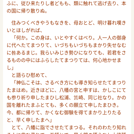
ふに、従ひ来たりし者どもも、類に触れて逃げ去り、本
の国に帰り散りぬ。
住みつくべきやうもなきを、母おとど、明け暮れ嘆き
いとほしがれば、
「何か。この身は、いとやすくはべり。人一人の御身
に代へたてまつりて、いづちもいづちもまかり失せなむ
に咎あるまじ。我らいみじき勢ひになりても、若君をさ
るものの中にはふらしたてまつりては、何心地かせま
し」
と語らひ慰めて、
「神仏こそは、さるべき方にも導き知らせたてまつり
たまはめ。近きほどに、八幡の宮と申すは、かしこにて
も参り祈り申したまひし松浦、筥崎、同じ社なり。かの
国を離れたまふとても、多くの願立て申したまひき。
今、都に帰りて、かくなむ御験を得てまかり上りたる
と、早く申したまへ」
とて、八幡に詣でさせたてまつる。それのわたり知れ