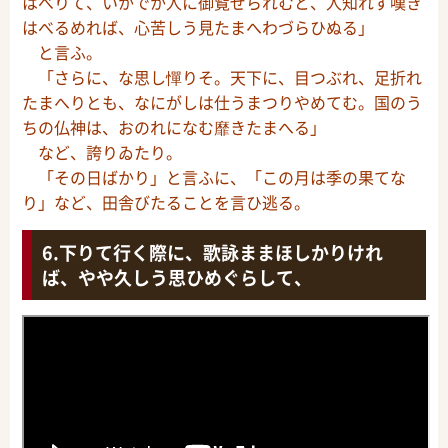
はべりて、いかでか人に御覧ぜられむと、人知れず嘆き
はべるめれば、心苦しう見たまへわづらひぬる」
と言ふ。
「さらに、な思し憚りそ。天下に、目つぶれ、足折れ
たまへりとも、なにがしは仕うまつりやめてむ。国のう
ちの仏神は、おのれになむ靡きたまへる」
など、誇りゐたり。
「その日ばかり」と言ふに、「この月は季の果てな
り」など、田舎びたることを言ひ逃る。
下りて行く際に、歌詠ままほしかりけれ
ば、やや久しう思ひめぐらして、